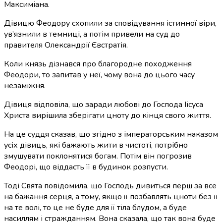
Максиміана.
Дівицю Феодору схопили за сповідування істинної віри,
ув’язнили в темниці, а потім привели на суд до
правителя Олександрії Євстратія.
Коли князь дізнався про благородне походження
Феодори, то запитав у неї, чому вона до цього часу
незаміжня.
Дівиця відповіла, що заради любові до Господа Іісуса
Христа вирішила зберігати цноту до кінця свого життя.
На це суддя сказав, що згідно з імператорським наказом
усіх дівиць, які бажають жити в чистоті, потрібно
змушувати поклонятися богам. Потім він погрозив
Феодорі, що віддасть її в будинок розпусти.
Тоді Свята повідомила, що Господь дивиться перш за все
на бажання серця, а тому, якщо її позбавлять цноти без її
на те волі, то це не буде для її тіла блудом, а буде
насиллям і стражданням. Вона сказала, що так вона буде