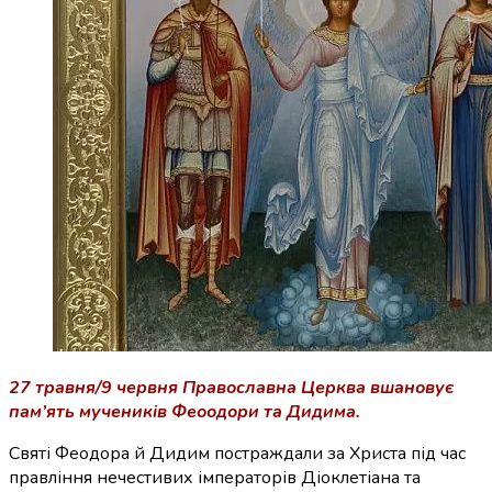
27 травня/9 червня Православна Церква вшановує
пам’ять мучеників Феоодори та Дидима.
Святі Феодора й Дидим постраждали за Христа під час
правління нечестивих імператорів Діоклетіана та