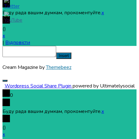
Буду рада вашим думкам, прокоментуйте.
x
(
)
x
|
Відповісти
Insert
Cream Magazine by
Themebeez
Wordpress Social Share Plugin
powered by Ultimatelysocial
0
Буду рада вашим думкам, прокоментуйте.
x
(
)
x