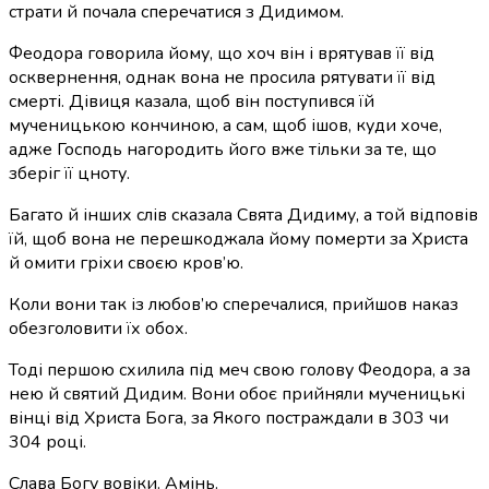
страти й почала сперечатися з Дидимом.
Феодора говорила йому, що хоч він і врятував її від
осквернення, однак вона не просила рятувати її від
смерті. Дівиця казала, щоб він поступився їй
мученицькою кончиною, а сам, щоб ішов, куди хоче,
адже Господь нагородить його вже тільки за те, що
зберіг її цноту.
Багато й інших слів сказала Свята Дидиму, а той відповів
їй, щоб вона не перешкоджала йому померти за Христа
й омити гріхи своєю кров’ю.
Коли вони так із любов’ю сперечалися, прийшов наказ
обезголовити їх обох.
Тоді першою схилила під меч свою голову Феодора, а за
нею й святий Дидим. Вони обоє прийняли мученицькі
вінці від Христа Бога, за Якого постраждали в 303 чи
304 році.
Слава Богу вовіки. Амінь.