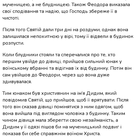
мученицею, а не блудницею. Також Феодора виказала
свої сподівання та надію, що Господь збереже її в
чистоті.
Після того Святій дали три дні на роздуми, однак вона
залишилася непохитною у вірі, тому її відвели в будинок
розпусти.
Коли блудники стояли та сперечалися про те, хто
першим увійде до дівиці, прийшов сильний юнак у
воїнському вбранні та відігнав їх від будинку. Потім він
сам увійшов до Феодори, через що вона дуже
здивувалася.
Тим юнаком був християнин на ім’я Дидим, який
повідомив Святій, що прийшов, щоб її врятувати. Після
того він сказав дівиці помінятися з ним одягом, щоб
вона вийшла під виглядом чоловіка з будинку. Таким
чином дівиця мала зберегти свою незайманість, а
Дидим у її одязі пішов би на мученицький подвиг і
показав би себе справжнім воїном Христа.