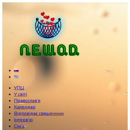
Skip
to
content
УПЦ
У світі
Православ’я
Календар
Відповідає священник
Інтерв’ю
Сім’я