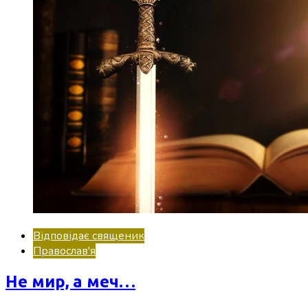
Відповідає священик
Православ'я
Не мир, а меч…