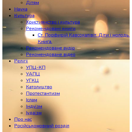
Дітям
Наука
Культура
Християнство і культура
Рекомендовані книги
Ст. Порфирій Кавсокалівіт. Діти і молодь.
Книга.
Рекомендоване аудіо
Рекомендоване відео
Релігії
УПЦ-КП
УАПЦ
УГКЦ
Католицтво
Протестантизм
Іслам
Індуїзм
Іудаїзм
Про нас
Російськомовний розділ