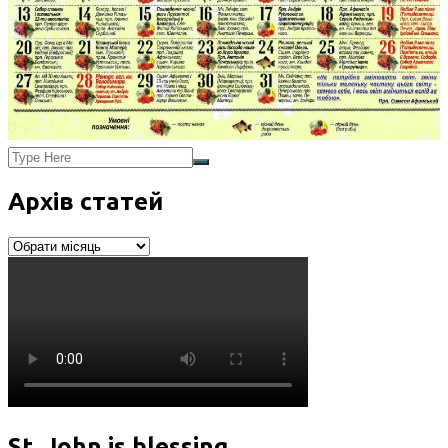
Архів статей
Архів
статей
St. John is blessing …