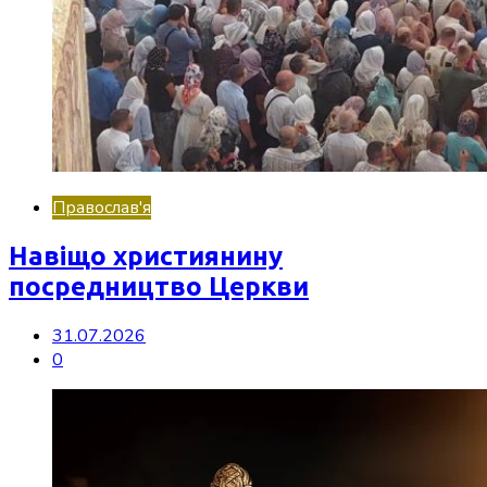
Православ'я
Навіщо християнину
посредництво Церкви
31.07.2026
0