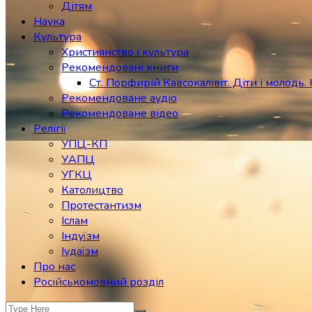
Дітям
Наука
Культура
Християнство і культура
Рекомендовані книги
Ст. Порфирій Кавсокалівіт. Діти і молодь. 
Рекомендоване аудіо
Рекомендоване відео
Релігії
УПЦ-КП
УАПЦ
УГКЦ
Католицтво
Протестантизм
Іслам
Індуїзм
Іудаїзм
Про нас
Російськомовний розділ