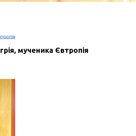
втропія
рія, мученика Євтропія