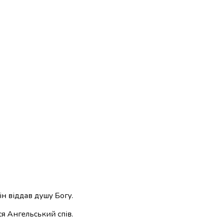
ін віддав душу Богу.
я Ангельський спів.