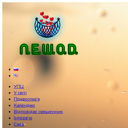
Skip
to
content
УПЦ
У світі
Православ’я
Календар
Відповідає священник
Інтерв’ю
Сім’я