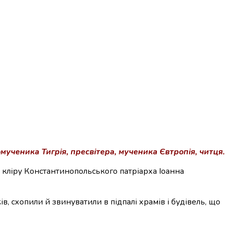
ченика Тигрія, пресвітера, мученика Євтропія, читця.
о кліру Константинопольського патріарха Іоанна
в, схопили й звинуватили в підпалі храмів і будівель, що