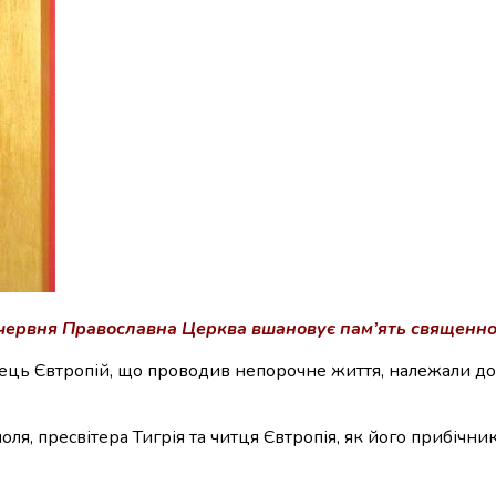
червня Православна Церква вшановує пам’ять священному
читець Євтропій, що проводив непорочне життя, належали д
я, пресвітера Тигрія та читця Євтропія, як його прибічникі