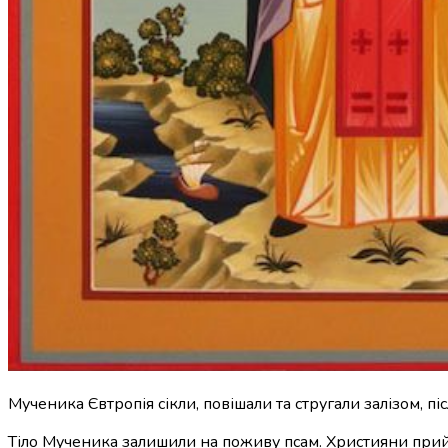
Мученика Євтропія сікли, повішали та стругали залізом, пі
Тіло Мученика залишили на поживу псам. Християни прийшл