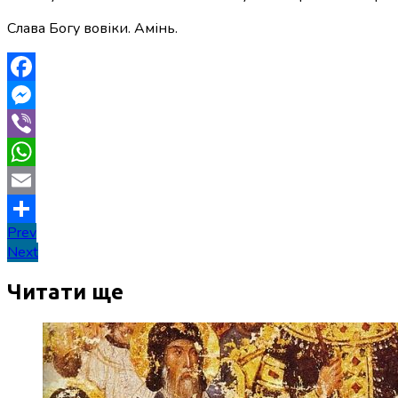
Слава Богу вовіки. Амінь.
Facebook
Messenger
Viber
WhatsApp
Email
Навігація
Prev
Поділитися
Next
записів
Читати ще