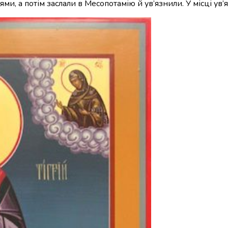
и, а потім заслали в Месопотамію й ув’язнили. У місці ув’