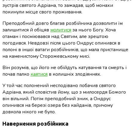
зустрів святого Адріана, то зажадав, щоб монахи
покинули місце свого проживання.
Преподобний довго благав розбійника дозволити їм
залишитися й обіцяв
молитися
за нього Богу. Хоча
отаман і посміювався над Святим, але зрештою
погодився. Невдовзі після цього Ондрус опинився в
полоні в іншої ватаги розбійників, що мала пристанище
на каменистому Сторожевському мисі.
Він розумів, що його не обійдуть катування та смерть і
почав палко
каятися
в колишніх злодіяннях.
У той час полонений несподівано побачив святого
Адріана, який сповістив йому, що з милосердя Божого
він вільний. Потім преподобний зник, а Ондрус
опинився на березі озера без кайданів, причому
довкола нікого не було.
Навернення розбійника