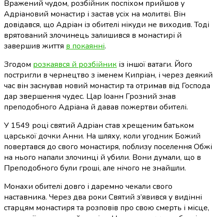
Вражений чудом, розбійник поспіхом прийшов у
Адріановий монастир і застав усіх на молитві. Він
довідався, що Адріан із обителі нікуди не виходив. Тоді
врятований злочинець залишився в монастирі й
завершив життя
в покаянні
.
Згодом
розкаявся й розбійник
із іншої ватаги. Його
постригли в чернецтво з іменем Кипріан, і через деякий
час він заснував новий монастир та отримав від Господа
дар звершення чудес. Цар Іоанн Грозний знав
преподобного Адріана й давав пожертви обителі.
У 1549 році святий Адріан став хрещеним батьком
царської дочки Анни. На шляху, коли угодник Божий
повертався до свого монастиря, поблизу поселення Обжі
на нього напали злочинці й убили. Вони думали, що в
Преподобного були гроші, але нічого не знайшли.
Монахи обителі довго і даремно чекали свого
наставника. Через два роки Святий з’явився у видінні
старцям монастиря та розповів про свою смерть і місце,