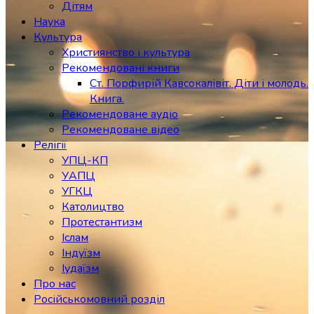
Дітям
Наука
Культура
Християнство і культура
Рекомендовані книги
Ст. Порфирій Кавсокалівіт. Діти і молодь.
Книга.
Рекомендоване аудіо
Рекомендоване відео
Релігії
УПЦ-КП
УАПЦ
УГКЦ
Католицтво
Протестантизм
Іслам
Індуїзм
Іудаїзм
Про нас
Російськомовний розділ