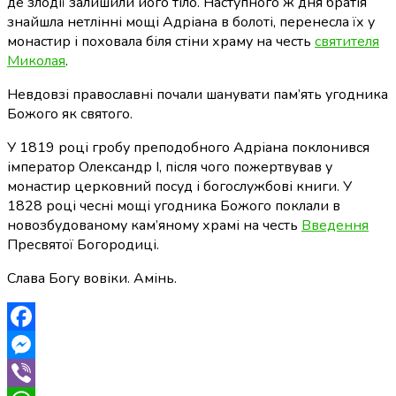
де злодії залишили його тіло. Наступного ж дня братія
знайшла нетлінні мощі Адріана в болоті, перенесла їх у
монастир і поховала біля стіни храму на честь
святителя
Миколая
.
Невдовзі православні почали шанувати пам’ять угодника
Божого як святого.
У 1819 році гробу преподобного Адріана поклонився
імператор Олександр І, після чого пожертвував у
монастир церковний посуд і богослужбові книги. У
1828 році чесні мощі угодника Божого поклали в
новозбудованому кам’яному храмі на честь
Введення
Пресвятої Богородиці.
Слава Богу вовіки. Амінь.
Facebook
Messenger