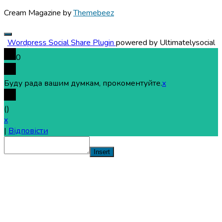
Cream Magazine by
Themebeez
Wordpress Social Share Plugin
powered by Ultimatelysocial
0
Буду рада вашим думкам, прокоментуйте.
x
(
)
x
|
Відповісти
Insert