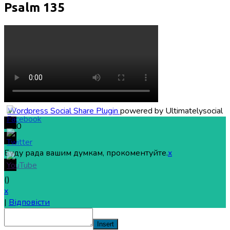
Psalm 135
Wordpress Social Share Plugin
powered by Ultimatelysocial
0
Буду рада вашим думкам, прокоментуйте.
x
(
)
x
|
Відповісти
Insert