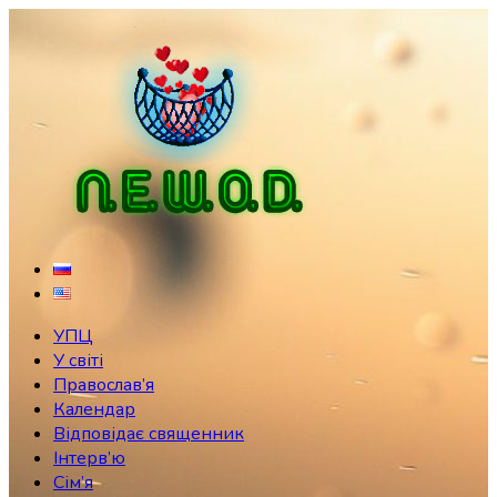
Skip
to
content
УПЦ
У світі
Православ’я
Календар
Відповідає священник
Інтерв’ю
Сім’я