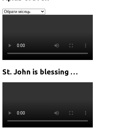
Архів
статей
St. John is blessing …