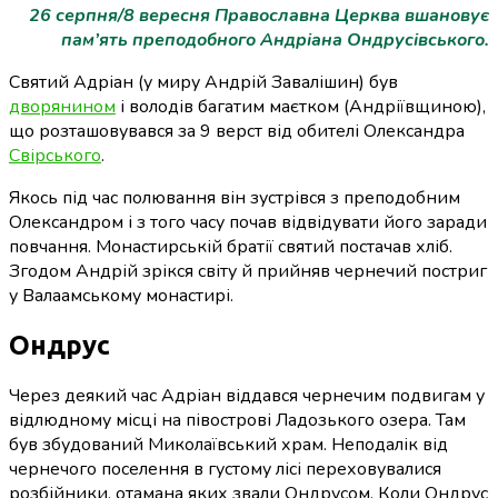
26 серпня/8 вересня Православна Церква вшановує
пам’ять преподобного Андріана Ондрусівського.
Святий Адріан (у миру Андрій Завалішин) був
дворянином
і володів багатим маєтком (Андріївщиною),
що розташовувався за 9 верст від обителі Олександра
Свірського
.
Якось під час полювання він зустрівся з преподобним
Олександром і з того часу почав відвідувати його заради
повчання. Монастирській братії святий постачав хліб.
Згодом Андрій зрікся світу й прийняв чернечий постриг
у Валаамському монастирі.
Ондрус
Через деякий час Адріан віддався чернечим подвигам у
відлюдному місці на півострові Ладозького озера. Там
був збудований Миколаївський храм. Неподалік від
чернечого поселення в густому лісі переховувалися
розбійники, отамана яких звали Ондрусом. Коли Ондрус