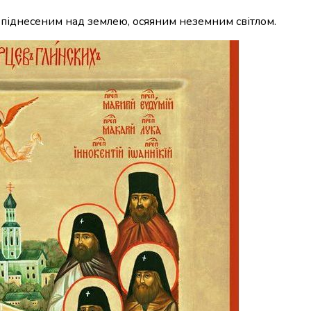
и піднесеним над землею, осяяним неземним світлом.