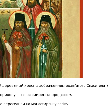
й дерев’яний хрест із зображенням розіп’ятого Спасителя. 
 приховував своє смирення юродством.
го переселили на монастирську пасіку.