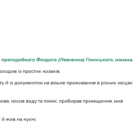
 преподобного Феодота (Левченка) Глинського, монаха.
оходив із простих козаків.
ту й із документом на вільне проживання в різних місцях
дрова, носив воду та помиї, прибирав приміщення, мив
 й жив на кухні.