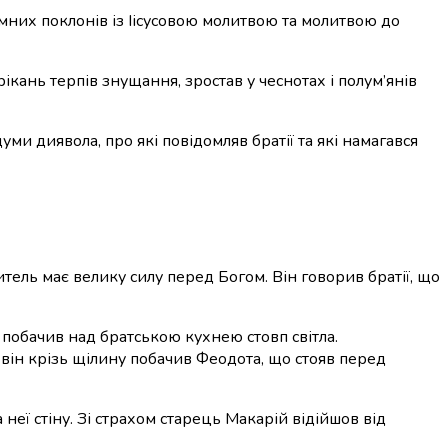
емних поклонів із Іісусовою молитвою та молитвою до
ікань терпів знущання, зростав у чеснотах і полум’янів
ми диявола, про які повідомляв братії та які намагався
тель має велику силу перед Богом. Він говорив братії, що
 побачив над братською кухнею стовп світла.
він крізь щілину побачив Феодота, що стояв перед
неї стіну. Зі страхом старець Макарій відійшов від