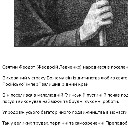
Святий Феодот (Феодосій Левченко) народився в поселенні 
Вихований у страху Божому він із дитинства любив святе 
Російської імперії залишив рідний край.
Він поселився в малолюдній Глинській пустині й почав по
посуд і виконував найважчі та брудні кухонні роботи.
Упродовж усього багаторічного подвижництва в монастирі,
Так у великих трудах, терпінні та самозреченні Преподоб