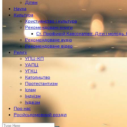
Дітям
Наука
Культура
Християнство і культура
Рекомендовані книги
Ст. Порфирій Кавсокалівіт. Діти і молодь. 
Рекомендоване аудіо
Рекомендоване відео
Релігії
УПЦ-КП
УАПЦ
УГКЦ
Католицтво
Протестантизм
Іслам
Індуїзм
Іудаїзм
Про нас
Російськомовний розділ