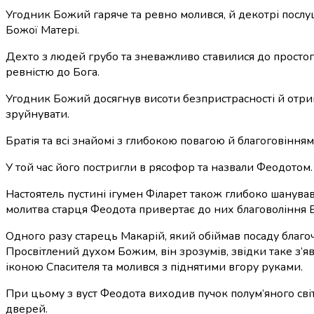
Угодник Божий гаряче та ревно молився, й декотрі послуш
Божої Матері.
Дехто з людей грубо та зневажливо ставилися до простого
ревністю до Бога.
Угодник Божий досягнув висоти безпристрасності й отримав
зруйнувати.
Братія та всі знайомі з глибокою повагою й благоговінн
У той час його постригли в рясофор та назвали Феодотом.
Настоятель пустині ігумен Філарет також глибоко шанував
молитва старця Феодота привертає до них благовоління 
Одного разу старець Макарій, який обіймав посаду благо
Просвітлений духом Божим, він зрозумів, звідки таке з’
іконою Спасителя та молився з піднятими вгору руками.
При цьому з вуст Феодота виходив пучок полум’яного світл
дверей.