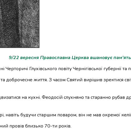
9/22 вересня Православна Церква вшановує пам’ять
Черторичі Глухівського повіту Чернігівської губернії та п
та доброчесне життя. З часом Святий вирішив зректися сві
двизатися на кухні. Феодосій слухняно та старанно рубав 
 навіть будучи старшим поваром, він не мав окремої келії
ний провів близько 70-ти років.