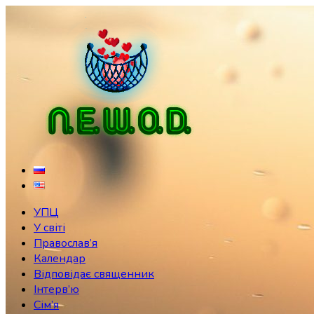
Skip
to
content
УПЦ
У світі
Православ’я
Календар
Відповідає священник
Інтерв’ю
Сім’я