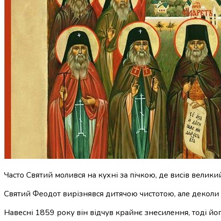
Часто Святий молився на кухні за пічкою, де висів велики
Святий Феодот вирізнявся дитячою чистотою, але деколи
Навесні 1859 року він відчув крайнє знесилення, тоді йо