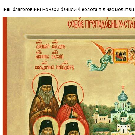
Інші благоговійні монахи бачили Феодота під час молитв