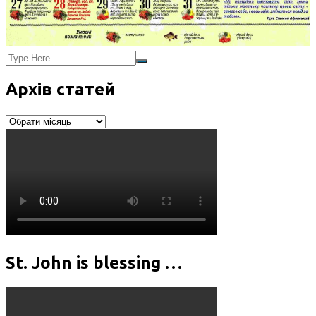
Архів статей
Архів
статей
St. John is blessing …