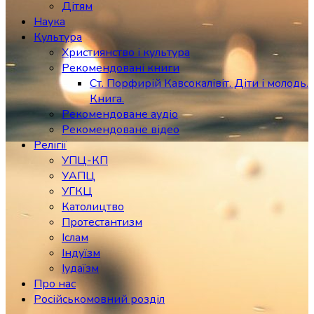
Дітям
Наука
Культура
Християнство і культура
Рекомендовані книги
Ст. Порфирій Кавсокалівіт. Діти і молодь.
Книга.
Рекомендоване аудіо
Рекомендоване відео
Релігії
УПЦ-КП
УАПЦ
УГКЦ
Католицтво
Протестантизм
Іслам
Індуїзм
Іудаїзм
Про нас
Російськомовний розділ