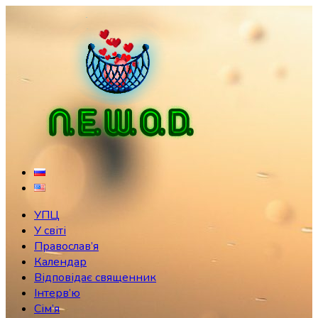
Skip
to
content
УПЦ
У світі
Православ’я
Календар
Відповідає священник
Інтерв’ю
Сім’я