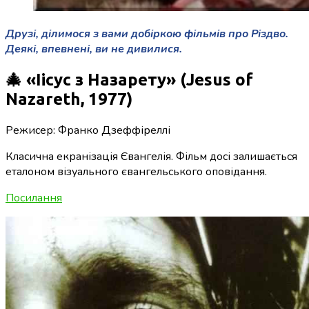
Друзі, ділимося з вами добіркою фільмів про Різдво.
Деякі, впевнені, ви не дивилися.
🎄 «Іісус з Назарету» (Jesus of
Nazareth, 1977)
Режисер: Франко Дзеффіреллі
Класична екранізація Євангелія. Фільм досі залишається
еталоном візуального євангельського оповідання.
Посилання