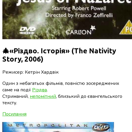
🎄«Різдво. Історія» (The Nativity
Story, 2006)
Режисер: Кетрін Хардвік
Один з небагатьох фільмів, повністю зосереджених
саме на події
Різдва
.
Стриманий,
непомітний
, близький до євангельського
тексту.
Посилання