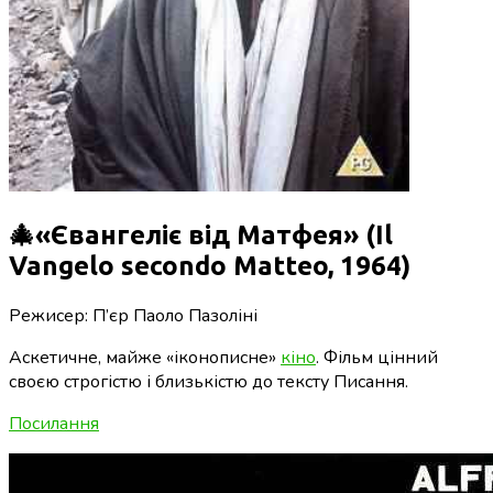
🎄«Євангеліє від Матфея» (Il
Vangelo secondo Matteo, 1964)
Режисер: П’єр Паоло Пазоліні
Аскетичне, майже «іконописне»
кіно
. Фільм цінний
своєю строгістю і близькістю до тексту Писання.
Посилання