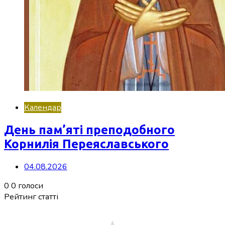
Календар
День пам’яті преподобного
Корнилія Переяславського
04.08.2026
0
0
голоси
Рейтинг статті