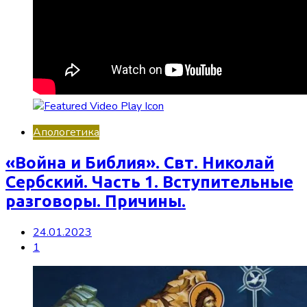
Апологетика
«Война и Библия». Свт. Николай
Сербский. Часть 1. Вступительные
разговоры. Причины.
24.01.2023
1