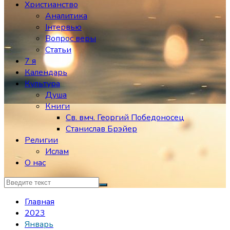
Христианство
Аналитика
Інтервью
Вопрос веры
Статьи
7 я
Календарь
Культура
Душа
Книги
Св. вмч. Георгий Победоносец
Станислав Брэйер
Религии
Ислам
О нас
Главная
2023
Январь