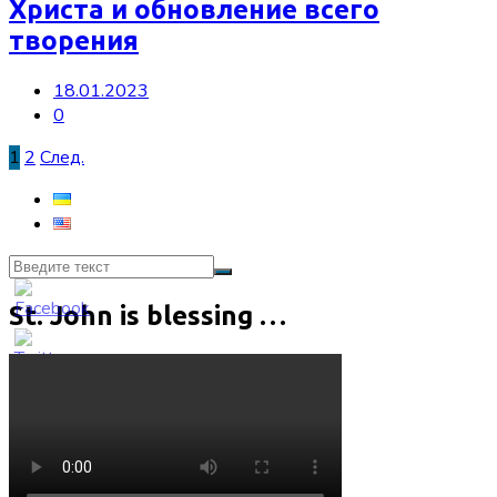
Христа и обновление всего
творения
18.01.2023
0
Пагинация
1
2
След.
записей
St. John is blessing …