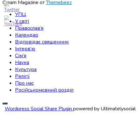
Cream Magazine от
Themebeez
УПЦ
У світі
Православ’я
Календар
Відповідає священник
Інтерв’ю
Сім’я
Наука
Культура
Релігії
Про нас
Російськомовний розділ
Wordpress Social Share Plugin
powered by Ultimatelysocial