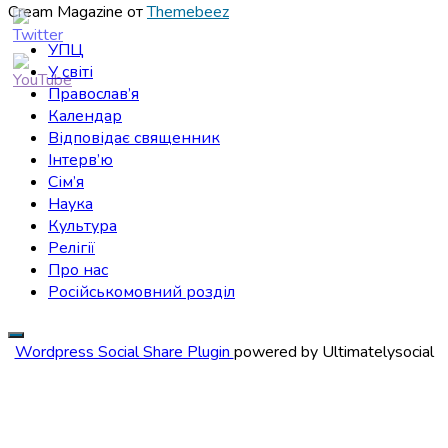
Cream Magazine от
Themebeez
УПЦ
У світі
Православ’я
Календар
Відповідає священник
Інтерв’ю
Сім’я
Наука
Культура
Релігії
Про нас
Російськомовний розділ
Wordpress Social Share Plugin
powered by Ultimatelysocial