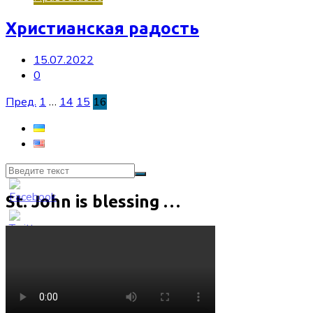
Христианская радость
15.07.2022
0
Пагинация
Пред.
1
…
14
15
16
записей
St. John is blessing …