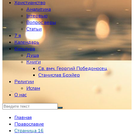
Христианство
Аналитика
Інтервью
Вопрос веры
Статьи
7 я
Календарь
Культура
Душа
Книги
Св. вмч. Георгий Победоносец
Станислав Брэйер
Религии
Ислам
О нас
Главная
Православие
Страница 16