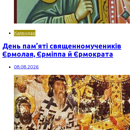
Календар
День пам’яті священномучеників
Єрмолая, Єрміппа й Єрмократа
08.08.2026