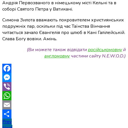
Андрія Первозваного в німецькому місті Кельні та в
соборі Святого Петра у Ватикані.
Симона Зилота вважають покровителем християнських
подружніх пар, оскільки під час Таїнства Вінчання
читається зачало Євангелія про шлюб в Кані Галілейській.
Слава Богу вовіки. Амінь.
(Ви можете також відвідати
російськомовну
й
англомовну
частини сайту N.E.W.O.D.)
Facebook
Messenger
Viber
WhatsApp
Email
Навігація
Prev
Поділитися
Next