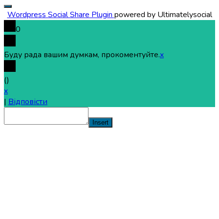
Wordpress Social Share Plugin
powered by Ultimatelysocial
0
Буду рада вашим думкам, прокоментуйте.
x
(
)
x
|
Відповісти
Insert