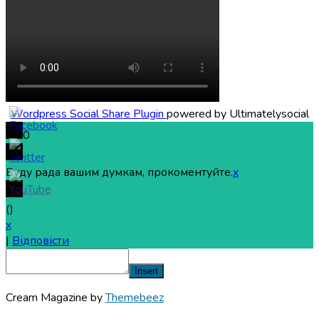
Wordpress Social Share Plugin
powered by Ultimatelysocial
0
Буду рада вашим думкам, прокоментуйте.
x
(
)
x
|
Відповісти
Insert
Cream Magazine by
Themebeez