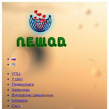
Skip
to
content
УПЦ
У світі
Православ’я
Календар
Відповідає священник
Інтерв’ю
Сім’я