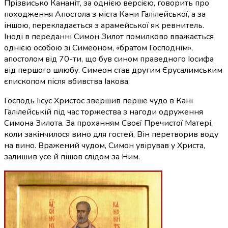
Прізвисько Кананіт, за однією версією, говорить про
походження Апостола з міста Кани Галілейської, а за
іншою, перекладається з арамейської як ревнитель.
Іноді в переданні Симон Зилот помилково вважається
однією особою зі Симеоном, «братом Господнім»,
апостолом від
70-ти
, що був сином праведного Іосифа
від першого шлюбу. Симеон став другим Єрусалимським
єпископом після вбивства Іакова.
Господь Іісус Христос звершив перше чудо в Кані
Галілейській під час торжества з нагоди одруження
Симона Зилота. За проханням Своєї Пречистої Матері,
коли закінчилося вино для гостей, Він перетворив воду
на вино. Вражений чудом, Симон увірував у Христа,
залишив усе й пішов слідом за Ним.