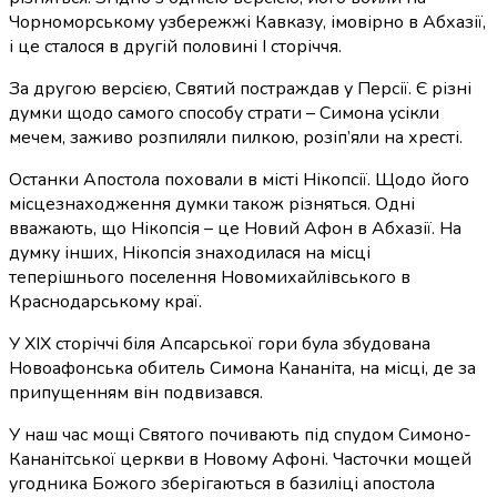
Чорноморському узбережжі Кавказу, імовірно в Абхазії,
і це сталося в другій половині І сторіччя.
За другою версією, Святий постраждав у Персії. Є різні
думки щодо самого способу страти – Симона усікли
мечем, заживо розпиляли пилкою,
розіп’яли на хресті
.
Останки Апостола поховали в місті Нікопсії. Щодо його
місцезнаходження думки також різняться. Одні
вважають, що Нікопсія – це Новий Афон в Абхазії. На
думку інших, Нікопсія знаходилася на місці
теперішнього поселення Новомихайлівського в
Краснодарському краї.
У ХІХ сторіччі біля Апсарської гори була збудована
Новоафонська обитель Симона Кананіта, на місці, де за
припущенням він подвизався.
У наш час мощі Святого почивають під спудом Симоно-
Кананітської церкви в Новому Афоні. Часточки мощей
угодника Божого зберігаються в базиліці апостола