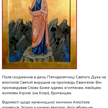
Після сходження в день П’ятидесятниці Святого Духа на
апостолів Святий вирушив на проповідь Євангелія. Він
проповідував Слово Боже іудеям, єгиптянам,
лівійцям
,
жителям Кірінеї (на Кіпрі), британцям.
Відомості щодо мученицької кончини Апостола
різняться. Згідно з однією версією, його вбили на