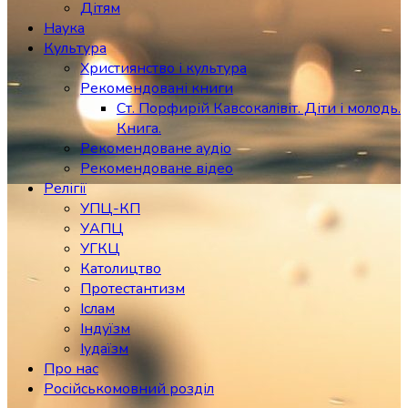
Дітям
Наука
Культура
Християнство і культура
Рекомендовані книги
Ст. Порфирій Кавсокалівіт. Діти і молодь.
Книга.
Рекомендоване аудіо
Рекомендоване відео
Релігії
УПЦ-КП
УАПЦ
УГКЦ
Католицтво
Протестантизм
Іслам
Індуїзм
Іудаїзм
Про нас
Російськомовний розділ