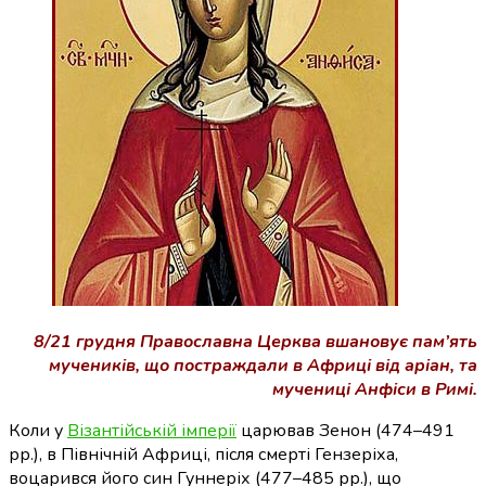
8/21 грудня Православна Церква вшановує пам’ять
мучеників, що постраждали в Африці від аріан, та
мучениці Анфіси в Римі.
Коли у
Візантійській імперії
царював Зенон (474–491
рр.), в Північній Африці, після смерті Гензеріха,
воцарився його син Гуннеріх (477–485 рр.), що