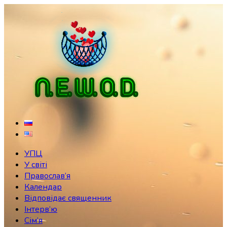
Skip
to
content
УПЦ
У світі
Православ’я
Календар
Відповідає священник
Інтерв’ю
Сім’я