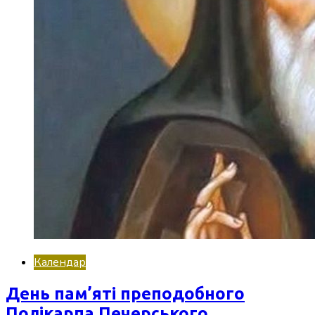
Календар
День пам’яті преподобного
Полікарпа Печерського