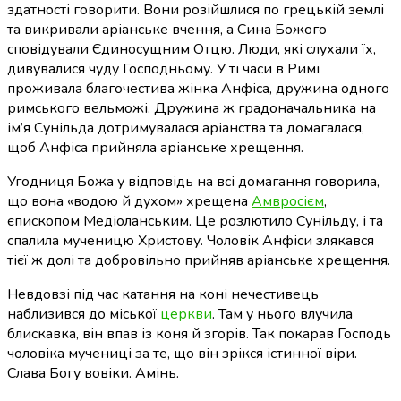
здатності говорити. Вони розійшлися по грецькій землі
та викривали аріанське вчення, а Сина Божого
сповідували Єдиносущним Отцю. Люди, які слухали їх,
дивувалися чуду Господньому. У ті часи в Римі
проживала благочестива жінка Анфіса, дружина одного
римського вельможі. Дружина ж градоначальника на
ім’я Сунільда дотримувалася аріанства та домагалася,
щоб Анфіса прийняла аріанське хрещення.
Угодниця Божа у відповідь на всі домагання говорила,
що вона «водою й духом» хрещена
Амвросієм
,
єпископом Медіоланським. Це розлютило Сунільду, і та
спалила мученицю Христову. Чоловік Анфіси злякався
тієї ж долі та добровільно прийняв аріанське хрещення.
Невдовзі під час катання на коні нечестивець
наблизився до міської
церкви
. Там у нього влучила
блискавка, він впав із коня й згорів. Так покарав Господь
чоловіка мучениці за те, що він зрікся істинної віри.
Слава Богу вовіки. Амінь.