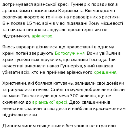
дотримувався аріанської єресі. Гуннеріх порадився з
аріанськими єпископами Кирилом та Вілімандісом і
розпочав жорстоке гоніння на правовірних християн.
Він послав 15 тис. воїнів у всі підвладні йому місцевості
та наказав виганяти звідусіль пресвітерів, які не
підтримують
аріанство
.
Якось варвари дізналися, що православні в одному
храмі потай звершують
Богослужіння
. Вони увійшли в
храм і усікли всіх віруючих, що славили Господа. Так
нечестиві виконали наказ Гуннеріха, який наказав
убивати всіх, хто не приймає аріанського
хрещення
.
Християни, які боялися катувань, залишали свої домівки
та рятувалися втечею. Стійкі та мужні добровільно йшли
на муки. Так загинуло від меча 300 чоловік, що не
схилилися до
аріанської єресі
. Двох священників
нечестиві спалили, а шістдесяти найбільш красномовним
відрізали язики.
Дивним чином священники без язиків не втратили