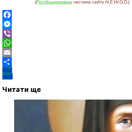
(
Російськомовна
частина сайту N.E.W.O.D.)
Facebook
Messenger
Viber
WhatsApp
Email
Навігація
Prev
Поділитися
Next
записів
Читати ще