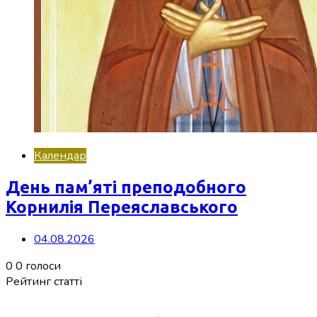
Календар
День пам’яті преподобного
Корнилія Переяславського
04.08.2026
0
0
голоси
Рейтинг статті