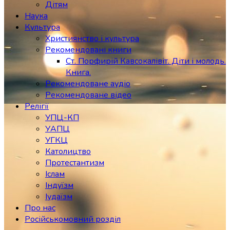
Дітям
Наука
Культура
Християнство і культура
Рекомендовані книги
Ст. Порфирій Кавсокалівіт. Діти і молодь.
Книга.
Рекомендоване аудіо
Рекомендоване відео
Релігії
УПЦ-КП
УАПЦ
УГКЦ
Католицтво
Протестантизм
Іслам
Індуїзм
Іудаїзм
Про нас
Російськомовний розділ