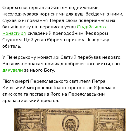
Єфрем спостерігав за життям подвижників,
насолоджувався корисними для душі бесідами з ними,
слухав їхні повчання. Перед своїм поверненням на
батьківщину він переписав устав
Студійського
монастиря
, складений преподобним Феодором
Студітом. Цей устав Єфрем і приніс у Печерську
обитель.
У Печерському монастирі Святий перебував недовго.
Він являв монахам приклад доброчесного життя, і всі
дякували
за нього Богу.
Після смерті Переяславського святителя Петра
Київський митрополит Іоанн хіротонісав Єфрема в
єпископа та поставив його на Переяславський
архіпастирський престол.