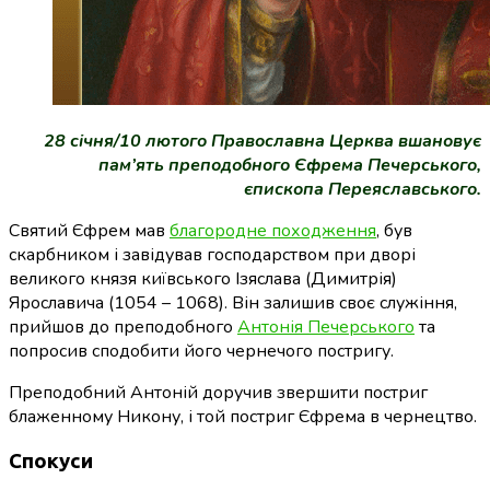
28 січня/10 лютого Православна Церква вшановує
пам’ять преподобного Єфрема Печерського,
єпископа Переяславського.
Святий Єфрем мав
благородне походження
, був
скарбником і завідував господарством при дворі
великого князя київського Ізяслава (Димитрія)
Ярославича (1054 – 1068). Він залишив своє служіння,
прийшов до преподобного
Антонія Печерського
та
попросив сподобити його чернечого постригу.
Преподобний Антоній доручив звершити постриг
блаженному Никону, і той постриг Єфрема в чернецтво.
Спокуси