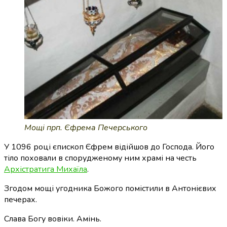
Мощі прп. Єфрема Печерського
У 1096 році єпископ Єфрем відійшов до Господа. Його
тіло поховали в спорудженому ним храмі на честь
Архістратига Михаїла
.
Згодом мощі угодника Божого помістили в Антонієвих
печерах.
Слава Богу вовіки. Амінь.