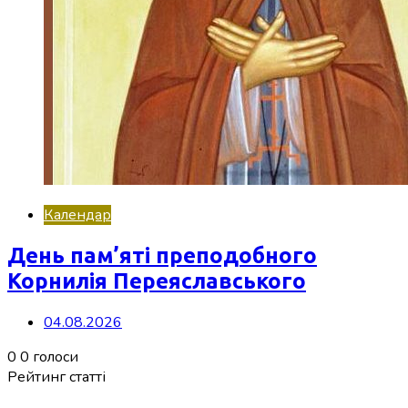
Календар
День пам’яті преподобного
Корнилія Переяславського
04.08.2026
0
0
голоси
Рейтинг статті