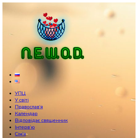
Skip
to
content
УПЦ
У світі
Православ’я
Календар
Відповідає священник
Інтерв’ю
Сім’я