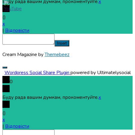
Буду рада вашим думкам, прокоментуйте.
x
(
)
x
|
Відповісти
Insert
Cream Magazine by
Themebeez
Wordpress Social Share Plugin
powered by Ultimatelysocial
0
Буду рада вашим думкам, прокоментуйте.
x
(
)
x
|
Відповісти