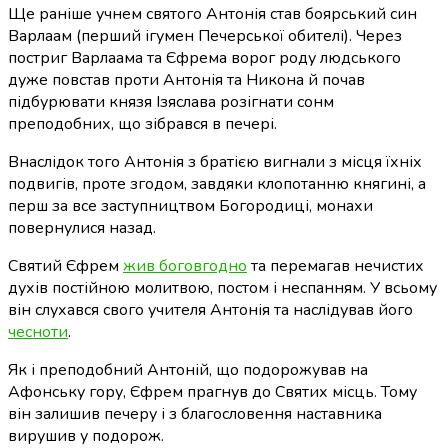
Ще раніше учнем святого Антонія став боярський син
Варлаам (перший ігумен Печерської обителі). Через
постриг Варлаама та Єфрема ворог роду людського
дуже повстав проти Антонія та Никона й почав
підбурювати князя Ізяслава розігнати сонм
преподобних, що зібрався в печері.
Внаслідок того Антонія з братією вигнали з місця їхніх
подвигів, проте згодом, завдяки клопотанню княгині, а
перш за все заступництвом Богородиці, монахи
повернулися назад.
Святий Єфрем
жив боговгодно
та перемагав нечистих
духів постійною молитвою, постом і неспанням. У всьому
він слухався свого учителя Антонія та наслідував його
чесноти
.
Як і преподобний Антоній, що подорожував на
Афонську гору, Єфрем прагнув до Святих місць. Тому
він залишив печеру і з благословення наставника
вирушив у подорож.