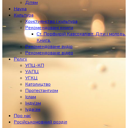
Дітям
Наука
Культура
Християнство і культура
Рекомендовані книги
Ст. Порфирій Кавсокалівіт. Діти і молодь.
Книга.
Рекомендоване аудіо
Рекомендоване відео
Релігії
УПЦ-КП
УАПЦ
УГКЦ
Католицтво
Протестантизм
Іслам
Індуїзм
Іудаїзм
Про нас
Російськомовний розділ