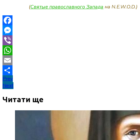
(
Святые православного Запада
на N.E.W.O.D.)
Facebook
Messenger
Viber
WhatsApp
Email
Навігація
Prev
Поділитися
Next
записів
Читати ще