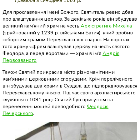
Гравюра з синодика 1661 р
.
Для прославлення Імені Божого, Святитель ревно дбав
про влаштування церков. За декілька років він збудував
великий кам’яний храм на честь
Архістратига Михаїла
(зруйнований у 1239 р. військами Батия), який зробив
соборним храмом Переяславської єпархії. На воротах
того храму Єфрем влаштував церкву на честь святого
Феодора, а перед воротами — храм в ім’я
Андрія
Первозваного
.
Також Святий прикрасив місто різноманітними
кам’яними церковними спорудами. Крім переліченого,
він збудував два храми в Суздалі, що підпорядковувався
Переяславському князю. Під час свого архіпастирського
служіння в 1091 році Святий був присутнім на
перенесенні мощей преподобного
Феодосія
Печерського
.