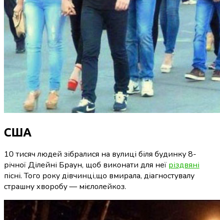
США
10 тисяч людей зібралися на вулиці біля будинку 8-
річної Ділейні Браун, щоб виконати для неї
різдвяні
пісні. Того року дівчинці,що вмирала, діагностувалу
страшну хворобу — мієлолейкоз.