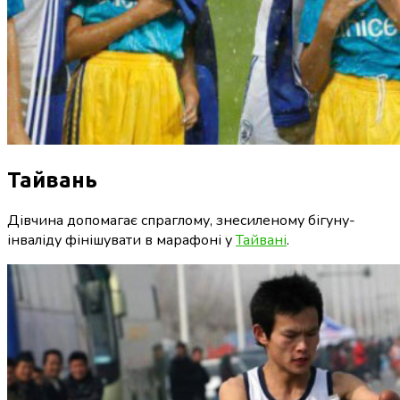
Тайвань
Дівчина допомагає спраглому, знесиленому бігуну-
інваліду фінішувати в марафоні у
Тайвані
.