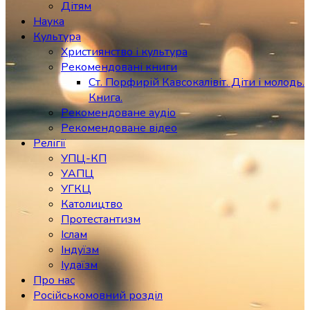
Дітям
Наука
Культура
Християнство і культура
Рекомендовані книги
Ст. Порфирій Кавсокалівіт. Діти і молодь.
Книга.
Рекомендоване аудіо
Рекомендоване відео
Релігії
УПЦ-КП
УАПЦ
УГКЦ
Католицтво
Протестантизм
Іслам
Індуїзм
Іудаїзм
Про нас
Російськомовний розділ