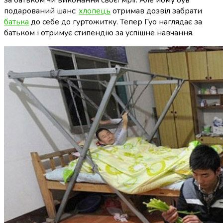
подарований шанс:
хлопець
отримав дозвіл забрати
батька
до себе до гуртожитку. Тепер Гуо наглядає за
батьком і отримує стипендію за успішне навчання.