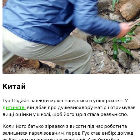
Китай
Гуо Шіджін завжди мріяв навчатися в університеті. У
дитинстві
він дбав про душевнохвору матір і отримував
вищі оцінки у школі, щоб його мрія стала реальністю.
Коли його батько зірвався з висоти під час роботи та
залишився паралізованим, перед Гуо став вибір: догляд
за батьком чи виконання своєї мрії. Але йому був