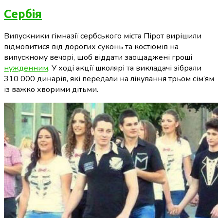
Сербія
Випускники гімназії сербського міста Пірот вирішили
відмовитися від дорогих суконь та костюмів на
випускному вечорі, щоб віддати заощаджені гроші
нужденним
. У ході акції школярі та викладачі зібрали
310 000 динарів, які передали на лікування трьом сім’ям
із важко хворими дітьми.