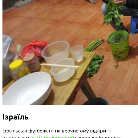
Ізраїль
Ізраїльські футболісти на врочистому відкритті
закривають
українських дітей
своїми кофтами від