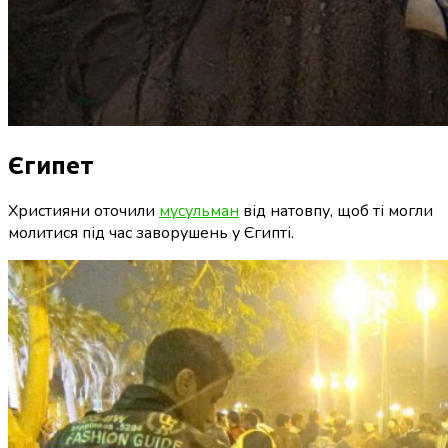
Єгипет
Християни оточили
мусульман
від натовпу, щоб ті могли
молитися під час заворушень у Єгипті.