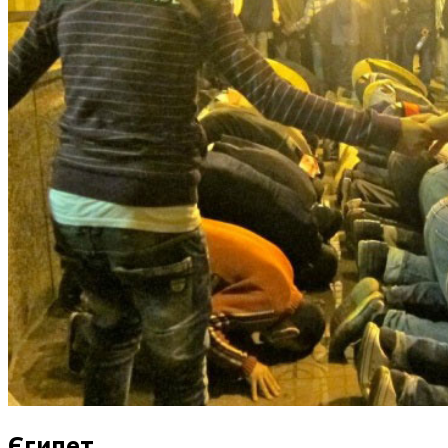
Єгипет