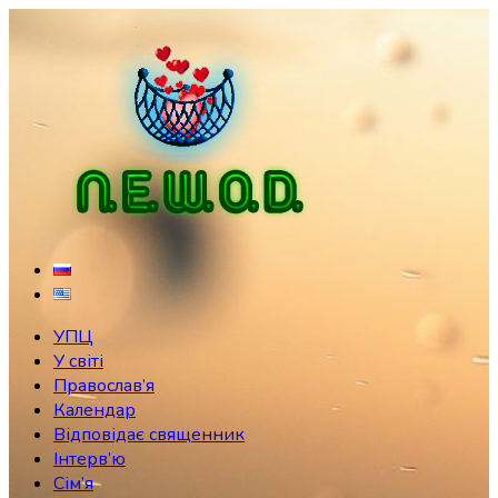
Skip
to
content
УПЦ
У світі
Православ’я
Календар
Відповідає священник
Інтерв’ю
Сім’я