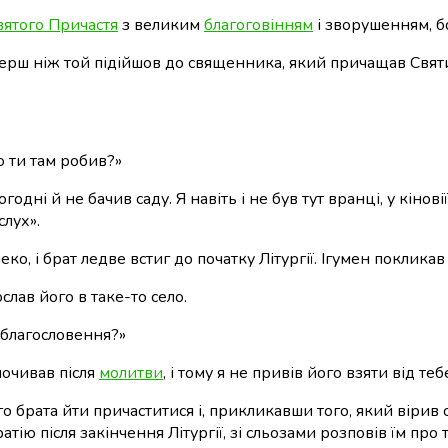
вятого Причастя
з великим
благоговінням
і зворушенням, бо
перш ніж той підійшов до священника, який причащав Святи
о ти там робив?»
одні й не бачив саду. Я навіть і не був тут вранці, у кінові
лух».
еко, і брат ледве встиг до початку Літургії. Ігумен поклика
слав його в таке-то село.
) благословення?»
почивав після
молитви
, і тому я не привів його взяти від те
о брата йти причаститися і, прикликавши того, який вірив 
тію після закінчення Літургії, зі сльозами розповів їм про т