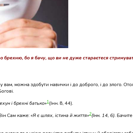
 брехню, бо я бачу, що ви не дуже стараєтеся стримувати
жу вам, можна здобути навички і до доброго, і до злого. О
огові.
1
ехун і брехні батько
»
(Інн. 8, 44)
.
2
 Він Сам каже:
«Я є шлях, істина й життя»
(Інн. 14, 6)
. Бачите