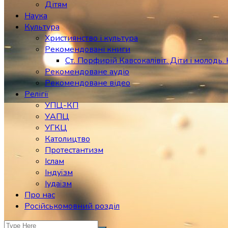
Дітям
Наука
Культура
Християнство і культура
Рекомендовані книги
Ст. Порфирій Кавсокалівіт. Діти і молодь. 
Рекомендоване аудіо
Рекомендоване відео
Релігії
УПЦ-КП
УАПЦ
УГКЦ
Католицтво
Протестантизм
Іслам
Індуїзм
Іудаїзм
Про нас
Російськомовний розділ