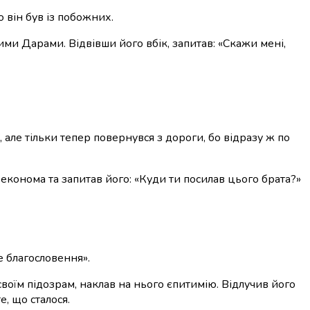
 він був із побожних.
ми Дарами. Відвівши його вбік, запитав: «Скажи мені,
ї, але тільки тепер повернувся з дороги, бо відразу ж по
в економа та запитав його: «Куди ти посилав цього брата?»
бе благословення».
своїм підозрам, наклав на нього єпитимію. Відлучив його
е, що сталося.