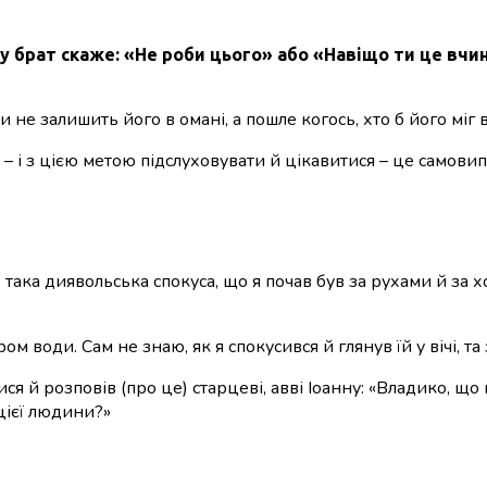
у брат скаже: «Не роби цього» або «Навіщо ти це вчин
и не залишить його в омані, а пошле когось, хто б його міг
, – і з цією метою підслуховувати й цікавитися – це самов
 така диявольська спокуса, що я почав був за рухами й за 
ом води. Сам не знаю, як я спокусився й глянув їй у вічі, т
ся й розповів (про це) старцеві, авві Іоанну: «Владико, що
цієї людини?»