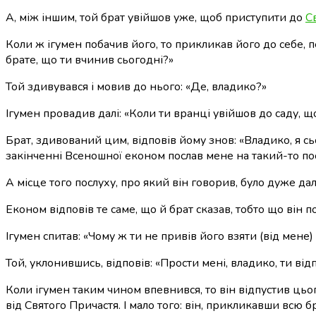
А, між іншим, той брат увійшов уже, щоб приступити до
С
Коли ж ігумен побачив його, то прикликав його до себе, 
брате, що ти вчинив сьогодні?»
Той здивувався і мовив до нього: «Де, владико?»
Ігумен провадив далі: «Коли ти вранці увійшов до саду, щ
Брат, здивований цим, відповів йому знов: «Владико, я сьог
закінченні Всеношної економ послав мене на такий-то пос
А місце того послуху, про який він говорив, було дуже дал
Економ відповів те саме, що й брат сказав, тобто що він по
Ігумен спитав: «Чому ж ти не привів його взяти (від мене
Той, уклонившись, відповів: «Прости мені, владико, ти від
Коли ігумен таким чином впевнився, то він відпустив цьог
від Святого Причастя. І мало того: він, прикликавши всю бра