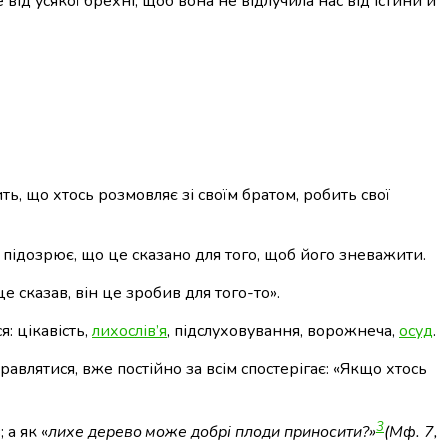
 від усякої брехні, щоб вона не відлучила нас від істини й
ь, що хтось розмовляє зі своїм братом, робить свої
 підозрює, що це сказано для того, щоб його зневажити.
е сказав, він це зробив для того-то».
: цікавість,
лихослів’я
, підслуховування, ворожнеча,
осуд
.
равлятися, вже постійно за всім спостерігає: «Якщо хтось
3
 а як «
лихе дерево
може добрі плоди приносити?»
(Мф. 7,