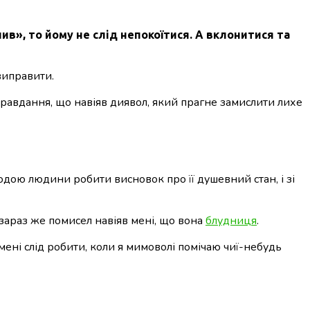
ив», то йому не слід непокоїтися. А вклонитися та
 виправити.
иправдання, що навіяв диявол, який прагне замислити лихе
ходою людини робити висновок про її душевний стан, і зі
а зараз же помисел навіяв мені, що вона
блудниця
.
 мені слід робити, коли я мимоволі помічаю чиї-небудь