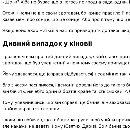
«Що ж? Хіба не буває, що в когось природна вада, однак 
Отож ніколи не вір своїм здогадам, бо криве правило й п
казав мені про сонце, що це сонце. Або про пітьму, що це 
Якщо воно вкоріниться в нас, то призводить до такої шко
Дивний випадок у кіновії
І розповім вам про цей дивний випадок, який стався при мен
здогадок, що був упевнений у кожному своєму припущен
Йому здавалося, що (справа відбувається) неодмінно так, 
Зло з часом посилилося, і демони довели його до такого бл
він бачить, начебто один із братів краде та їсть смокви. А
Тому, упевнившись, що він справді це бачив, він заховався 
щойно вкрав і з’їв смокви.
І коли він побачив, що той вмиває руки, щоб увійти прича
але накажи не давати йому (Святих Дарів). Бо я бачив сього