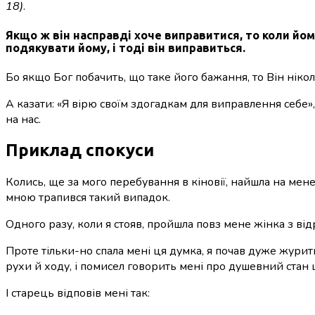
18)
.
Якщо ж він насправді хоче виправитися, то коли йом
подякувати йому, і тоді він виправиться.
Бо якщо Бог побачить, що таке його бажання, то Він нікол
А казати: «Я вірю своїм здогадкам для виправлення себе»
на нас.
Приклад спокуси
Колись, ще за мого перебування в кіновії, найшла на мене
мною трапився такий випадок.
Одного разу, коли я стояв, пройшла повз мене жінка з відр
Проте тільки-но спала мені ця думка, я почав дуже журити
рухи й ходу, і помисел говорить мені про душевний стан 
І старець відповів мені так: