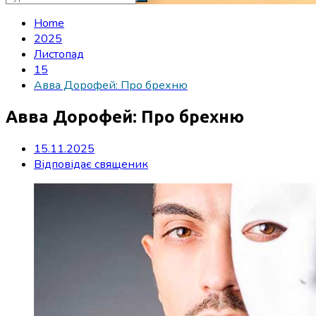
Home
2025
Листопад
15
Авва Дорофей: Про брехню
Авва Дорофей: Про брехню
15.11.2025
Відповідає священик