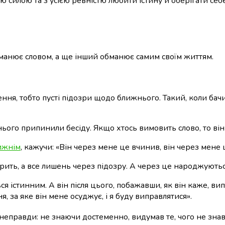
єю силою та з усією ревністю любити істину й оберігати себе
бманює словом, а ще інший обманює самим своїм життям.
ня, тобто пусті підозри щодо ближнього. Такий, коли бачит
ього припинили бесіду. Якщо хтось вимовить слово, то він
ижнім
, кажучи: «Він через мене це вчинив, він через мене ц
ить, а все лишень через підозру. А через це народжуються
я істинним. А він після цього, побажавши, як він каже, вип
я, за яке він мене осуджує, і я буду виправлятися».
 неправди: не знаючи достеменно, видумав те, чого не знав;