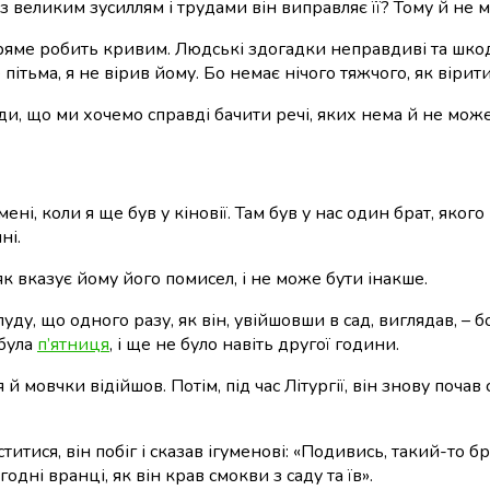
із великим зусиллям і трудами він виправляє її? Тому й н
ряме робить кривим. Людські здогадки неправдиві та шкодят
пітьма, я не вірив йому. Бо немає нічого тяжчого, як вірит
ди, що ми хочемо справді бачити речі, яких нема й не може
і, коли я ще був у кіновії. Там був у нас один брат, якого 
ні.
як вказує йому його помисел, і не може бути інакше.
уду, що одного разу, як він, увійшовши в сад, виглядав, – б
 була
п’ятниця
, і ще не було навіть другої години.
й мовчки відійшов. Потім, під час Літургії, він знову почав
ститися, він побіг і сказав ігуменові: «Подивись, такий-то
дні вранці, як він крав смокви з саду та їв».