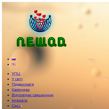
Skip
to
content
УПЦ
У світі
Православ’я
Календар
Відповідає священник
Інтерв’ю
Сім’я