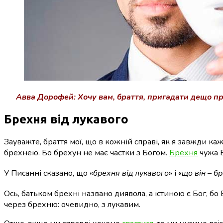
Авва Дорофей: Хочу вам, браття, пригадати дещо про
Брехня від лукавого
Зауважте, браття мої, що в кожній справі, як я завжди ка
брехнею. Бо брехун не має частки з Богом.
Брехня
чужа Б
У Писанні сказано, що «
брехня від лукавого
» і «
що він – бр
Ось, батьком брехні названо диявола, а істиною є Бог, бо
через брехню: очевидно, з лукавим.