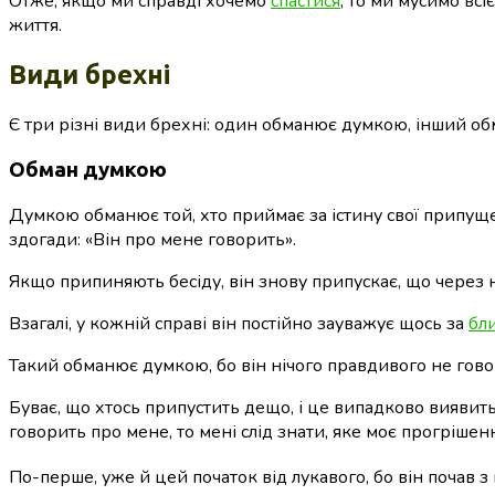
Отже, якщо ми справді хочемо
спастися
, то ми мусимо всі
життя.
Види брехні
Є три різні види брехні: один обманює думкою, інший о
Обман думкою
Думкою обманює той, хто приймає за істину свої припущен
здогади: «Він про мене говорить».
Якщо припиняють бесіду, він знову припускає, що через н
Взагалі, у кожній справі він постійно зауважує щось за
бл
Такий обманює думкою, бо він нічого правдивого не говор
Буває, що хтось припустить дещо, і це випадково виявитьс
говорить про мене, то мені слід знати, яке моє прогрішенн
По-перше, уже й цей початок від лукавого, бо він почав з