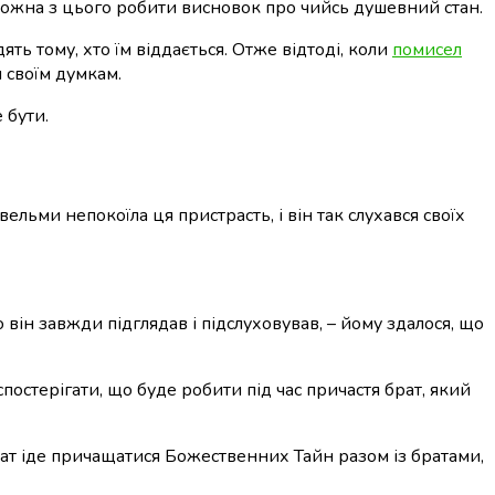
е можна з цього робити висновок про чийсь душевний стан.
ь тому, хто їм віддається. Отже відтоді, коли
помисел
и своїм думкам.
 бути.
вельми непокоїла ця пристрасть, і він так слухався своїх
о він завжди підглядав і підслуховував, – йому здалося, що
 спостерігати, що буде робити під час причастя брат, який
 брат іде причащатися Божественних Тайн разом із братами,