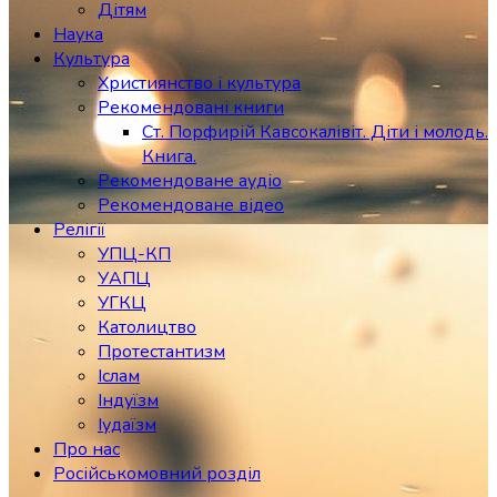
Дітям
Наука
Культура
Християнство і культура
Рекомендовані книги
Ст. Порфирій Кавсокалівіт. Діти і молодь.
Книга.
Рекомендоване аудіо
Рекомендоване відео
Релігії
УПЦ-КП
УАПЦ
УГКЦ
Католицтво
Протестантизм
Іслам
Індуїзм
Іудаїзм
Про нас
Російськомовний розділ