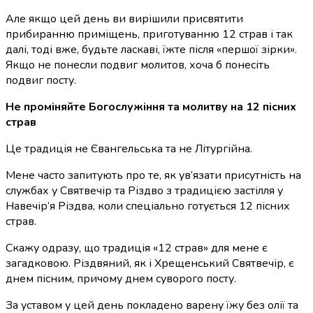
Але якщо цей день ви вирішили присвятити
прибиранню приміщень, приготуванню 12 страв і так
далі, тоді вже, будьте ласкаві, їжте після «першої зірки».
Якщо не понесли подвиг молитов, хоча б понесіть
подвиг посту.
Не проміняйте Богослужіння та молитву на 12 пісних
страв
Це традиція не Євангельська та не Літургійна.
Мене часто запитують про те, як ув’язати присутність на
службах у Святвечір та Різдво з традицією застілля у
Навечір’я Різдва, коли спеціально готується 12 пісних
страв.
Скажу одразу, що традиція «12 страв» для мене є
загадковою. Різдвяний, як і Хрещенський Святвечір, є
днем ​​пісним, причому днем ​​суворого посту.
За уставом у цей день покладено варену їжу без олії та