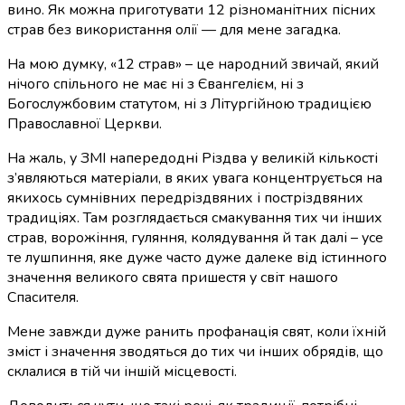
вино. Як можна приготувати 12 різноманітних пісних
страв без використання олії — для мене загадка.
На мою думку, «12 страв» – це народний звичай, який
нічого спільного не має ні з Євангелієм, ні з
Богослужбовим статутом, ні з Літургійною традицією
Православної Церкви.
На жаль, у ЗМІ напередодні Різдва у великій кількості
з’являються матеріали, в яких увага концентрується на
якихось сумнівних передріздвяних і постріздвяних
традиціях. Там розглядається смакування тих чи інших
страв, ворожіння, гуляння, колядування й так далі – усе
те лушпиння, яке дуже часто дуже далеке від істинного
значення великого свята пришестя у світ нашого
Спасителя.
Мене завжди дуже ранить профанація свят, коли їхній
зміст і значення зводяться до тих чи інших обрядів, що
склалися в тій чи іншій місцевості.