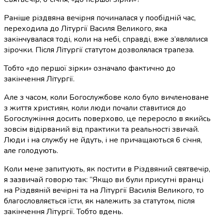
Раніше різдвяна вечірня починалася у пообідній час,
переходила до Літургії Василя Великого, яка
закінчувалася тоді, коли на небі, справді, вже з’являлися
зірочки. Після Літургії статутом дозволялася трапеза.
Тобто «до першої зірки» означало фактично до
закінчення Літургії.
Але з часом, коли Богослужбове коло було вичленоване
з життя християн, коли люди почали ставитися до
Богослужіння досить поверхово, це переросло в якийсь
зовсім відірваний від практики та реальності звичай.
Люди і на службу не йдуть, і не причащаються 6 січня,
але голодують.
Коли мене запитують, як постити в Різдвяний святвечір,
я зазвичай говорю так: “Якщо ви були присутні вранці
на Різдвяній вечірні та на Літургії Василія Великого, то
благословляється їсти, як належить за статутом, після
закінчення Літургії. Тобто вдень.