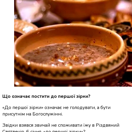
Що означає постити до першої зірки?
«До першої зірки» означає не голодувати, а бути
присутнім на Богослужінні.
Звідки взявся звичай не споживати їжу в Різдвяний
Святвечір, 6 січня, «до першої зірки»?