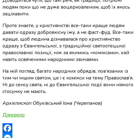
Доводиться чути, що такі речі, як традиції, потрібні
людям поки що не дуже воцерковленим, щоб їх якось
зацікавити.
Проте знаєте, у християнстві все-таки краще людям
давати одразу доброякісну їжу, а не фаст-фуд. Все-таки
краще, щоб людина дізнавалася про християнство
одразу з Євангельської, з традиційної святоотецької
православної позиції, ніж за якимись «коміксами», хай
навіть освяченими народними звичаями.
На мій погляд, багато народних обрядів, пов’язаних із
тим чи іншим святом, це і є комікси на тему Православ’я.
Ні до сенсу свята, ні до Євангельської події вони ніякого
стосунку не мають.
Архієпископ Обухівський Іона (Черепанов)
Джерело
Facebook