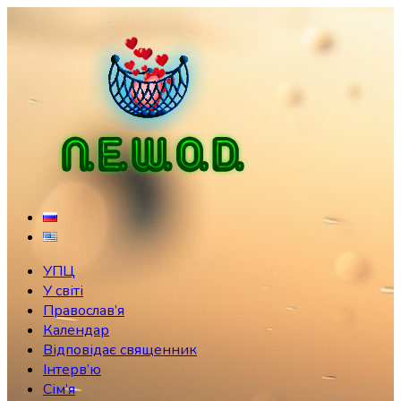
Skip
to
content
УПЦ
У світі
Православ’я
Календар
Відповідає священник
Інтерв’ю
Сім’я