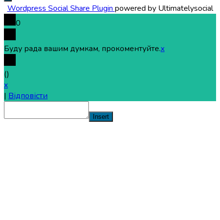
Wordpress Social Share Plugin
powered by Ultimatelysocial
0
Буду рада вашим думкам, прокоментуйте.
x
(
)
x
|
Відповісти
Insert