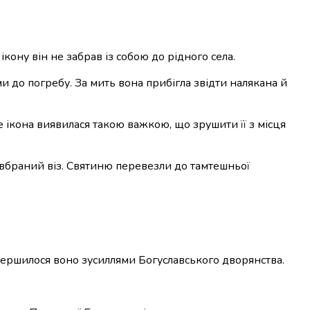
ікону він не забрав із собою до рідного села.
 до погребу. За мить вона прибігла звідти налякана й
е ікона виявилася такою важкою, що зрушити її з місця
но вбраний віз. Святиню перевезли до тамтешньої
вершилося воно зусиллями Богуславського дворянства.