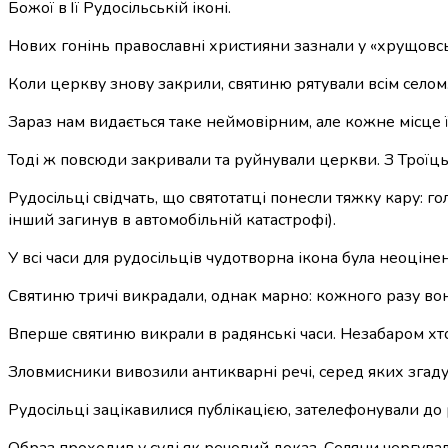
Божої в Її Рудосільській іконі.
Нових гонінь православні християни зазнали у «хрущовські
Коли церкву знову закрили, святиню рятували всім селом.
Зараз нам видається таке неймовірним, але кожне місце ї
Тоді ж повсюди закривали та руйнували церкви. З Троїць
Рудосільці свідчать, що святотатці понесли тяжку кару: г
інший загинув в автомобільній катастрофі).
У всі часи для рудосільців чудотворна ікона була неоціне
Святиню тричі викрадали, однак марно: кожного разу вон
Вперше святиню викрали в радянські часи. Незабаром хтос
Зловмисники вивозили антикварні речі, серед яких згаду
Рудосільці зацікавилися публікацією, зателефонували до р
Образ проходив у суді як речовий доказ. Селяни чергувал