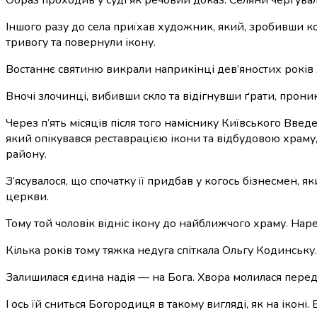
Іншого разу до села приїхав художник, який, зробивши ко
тривогу та повернули ікону.
Востаннє святиню викрали наприкінці дев’яностих років 
Вночі злочинці, вибивши скло та відігнувши ґрати, прони
Через п’ять місяців після того наміснику Київського Введ
який опікувався реставрацією ікони та відбудовою храму
району.
З’ясувалося, що спочатку її придбав у когось бізнесмен,
церкви.
Тому той чоловік відніс ікону до найближчого храму. Наре
Кілька років тому тяжка недуга спіткала Ольгу Кодинську.
Залишилася єдина надія — на Бога. Хвора молилася пере
І ось їй сниться Богородиця в такому вигляді, як на іконі