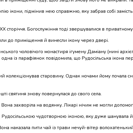
пію ікони, підмінив нею справжню, яку забрав собі замість
ХХ сторіччя. Богослужіння тоді звершувалися в приватному
кли до приміщення й винесли ікону через двері.
енського чоловічого монастиря ігумену Даміану (нині архієп
, одна із парафіянок повідомила, що Рудосільська ікона п
 який колекціонував старовину. Однак ночами йому почала 
шті святиня знову повернулася до свого села.
 Вона захворіла на водянку. Лікарі нічим не могли допомог
д Рудосільською чудотворною іконою, яку дуже шанувала й
. Вона наказала пити чай із трави нечуй-вітер волохатенький