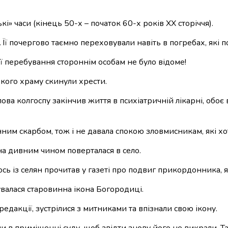
» часи (кінець 50-х – початок 60-х років ХХ сторіччя).
 Її почергово таємно переховували навіть в погребах, які 
ї перебування стороннім особам не було відоме!
кого храму скинули хрести.
олова колгоспу закінчив життя в психіатричній лікарні, обо
нним скарбом, тож і не давала спокою зловмисникам, які хо
а дивним чином поверталася в село.
ь із селян прочитав у газеті про подвиг прикордонника, я
валася старовинна ікона Богородиці.
едакції, зустрілися з митниками та впізнали свою ікону.
и в приміщенні суду, щоб звідти знову його не викрали. Т