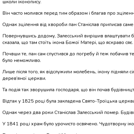
школи іконопису.
Він часто молився перед тим образом і благав про зцілен
Однак зцілення від хвороби пан Станіслав приписав саме май
Повернувшись додому, Залесський вирішив влаштувати бан
сказала, що там стоїть ікона Божої Матері, що яскраво сяє.
Почвши те, пан сам спустився до погребу й теж побачив те
було неможливо.
Лише після того, як відслужили молебень, ікону підняли с
дерев’яної церкви.
Та подія так зворушила господаря, що він почав будівницт
Відтак у 1825 році була закладена Свято-Троїцька церква
Однак через два роки Станіслав Залесський помер. Буді
У 1841 році храм було урочисто освячено. Чудотворну ікон