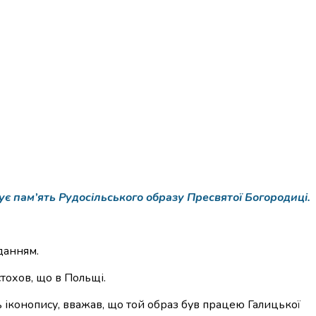
 пам’ять Рудосільського образу Пресвятої Богородиці.
данням.
тохов, що в Польщі.
ь іконопису, вважав, що той образ був працею Галицької