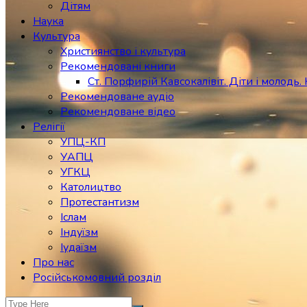
Дітям
Наука
Культура
Християнство і культура
Рекомендовані книги
Ст. Порфирій Кавсокалівіт. Діти і молодь. 
Рекомендоване аудіо
Рекомендоване відео
Релігії
УПЦ-КП
УАПЦ
УГКЦ
Католицтво
Протестантизм
Іслам
Індуїзм
Іудаїзм
Про нас
Російськомовний розділ