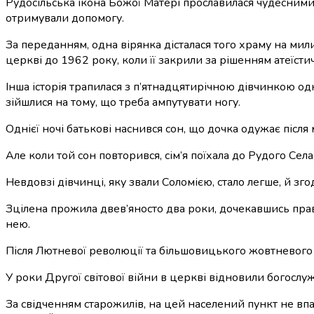
Рудосільська ікона Божої Матері прославилася чудесними
отримували допомогу.
За переданням, одна вірянка дісталася того храму на мил
церкві до 1962 року, коли її закрили за рішенням атеїсти
Інша історія трапилася з п’ятнадцятирічною дівчинкою одн
зійшлися на тому, що треба ампутувати ногу.
Однієї ночі батькові наснився сон, що дочка одужає післ
Але коли той сон повторився, сім’я поїхала до Рудого Сел
Невдовзі дівчинці, яку звали Соломією, стало легше, й зг
Зцілена прожила двев’яносто два роки, дочекавшись прав
нею.
Після Лютневої революції та більшовицького жовтневог
У роки Другої світової війни в церкві відновили богослуж
За свідченням старожилів, на цей населений пункт не вп