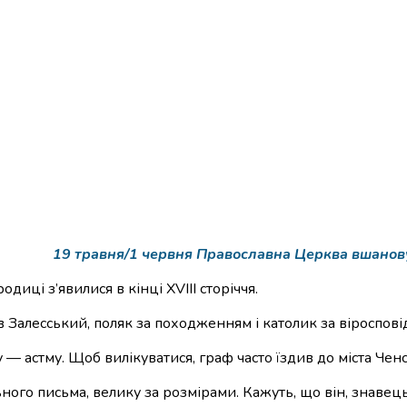
19 травня/1 червня Православна Церква вшановує
иці з’явилися в кінці XVIII сторіччя.
в Залесський, поляк за походженням і католик за віроспові
— астму. Щоб вилікуватися, граф часто їздив до міста Ченс
ьного письма, велику за розмірами. Кажуть, що він, знавец