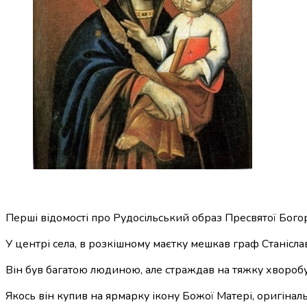
Перші відомості про Рудосільський образ Пресвятої Богород
У центрі села, в розкішному маєтку мешкав граф Станісла
Він був багатою людиною, але страждав на тяжку хворобу 
Якось він купив на ярмарку ікону Божої Матері, оригінал