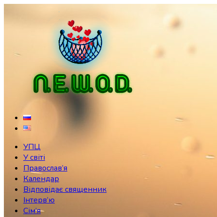
Skip
to
content
УПЦ
У світі
Православ’я
Календар
Відповідає священник
Інтерв’ю
Сім’я