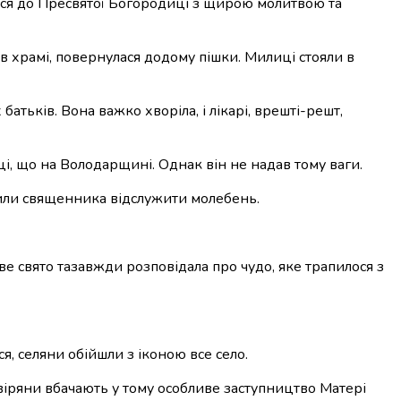
лися до Пресвятої Богородиці з щирою молитвою та
в храмі, повернулася додому пішки. Милиці стояли в
атьків. Вона важко хворіла, і лікарі, врешті-решт,
і, що на Володарщині. Однак він не надав тому ваги.
осили священника відслужити молебень.
е свято тазавжди розповідала про чудо, яке трапилося з
я, селяни обійшли з іконою все село.
віряни вбачають у тому особливе заступництво Матері