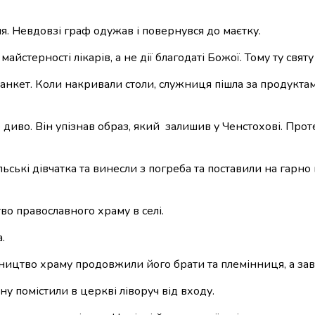
ня. Невдовзі граф одужав і повернувся до маєтку.
стерності лікарів, а не дії благодаті Божої. Тому ту святу 
кет. Коли накривали столи, служниця пішла за продуктами
 диво. Він упізнав образ, який залишив у Ченстохові. Прот
ільські дівчатка та винесли з погреба та поставили на гар
во православного храму в селі.
.
вництво храму продовжили його брати та племінниця, а за
у помістили в церкві ліворуч від входу.