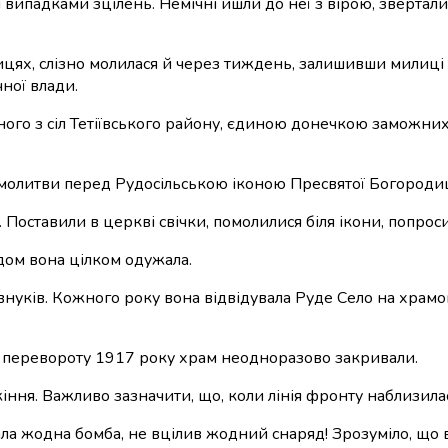
 випадками зцілень. Немічні йшли до неї з вірою, зверта
ицях, слізно молилася й через тиждень, залишивши милиці 
чної влади.
ого з сіл Тетіївського району, єдиною донечкою заможних б
я молитви перед Рудосільською іконою Пресвятої Богородиц
а. Поставили в церкві свічки, помолилися біля ікони, попр
одом вона цілком одужала.
нуків. Кожного року вона відвідувала Руде Село на храмов
о перевороту 1917 року храм неодноразово закривали.
іння. Важливо зазначити, що, коли лінія фронту наблизилас
ала жодна бомба, не вцілив жодний снаряд! Зрозуміло, що 