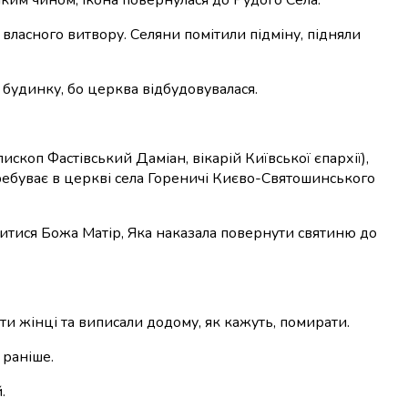
 власного витвору. Селяни помітили підміну, підняли
 будинку, бо церква відбудовувалася.
ископ Фастівський Даміан, вікарій Київської єпархії),
еребуває в церкві села Гореничі Києво-Святошинського
снитися Божа Матір, Яка наказала повернути святиню до
ти жінці та виписали додому, як кажуть, помирати.
 раніше.
.