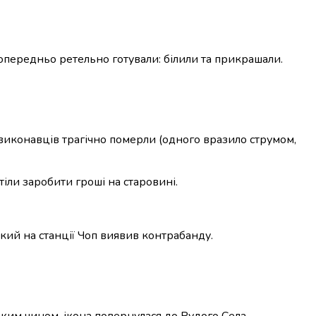
попередньо ретельно готували: білили та прикрашали.
є виконавців трагічно померли (одного вразило струмом,
тіли заробити гроші на старовині.
кий на станції Чоп виявив контрабанду.
аким чином, ікона повернулася до Рудого Села.