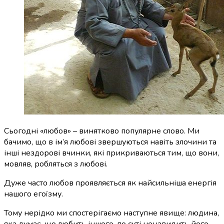
Сьогодні «любов» – винятково популярне слово. Ми
бачимо, що в ім’я любові звершуються навіть злочини та
інші нездорові вчинки, які прикриваються тим, що вони,
мовляв, робляться з любові.
Дуже часто любов проявляється як найсильніша енергія
нашого егоїзму.
Тому нерідко ми спостерігаємо наступне явище: людина,
яка думає, що любить іншого, по суті ненавидить його,