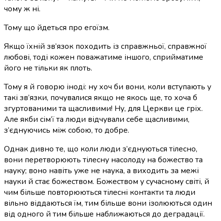
чому ж ні.
Тому що йдеться про егоїзм.
Якщо їхній зв’язок походить із справжньої, справжної
любові, тоді кожен поважатиме іншого, сприйматиме
його не тільки як плоть.
Тому я й говорю іноді: ну хоч би вони, коли вступають у
такі зв’язки, почувалися якщо не якось ще, то хоча б
згуртованими та щасливими! Ну, для Церкви це гріх.
Але якби сім’ї та люди відчували себе щасливими,
з’єднуючись між собою, то добре.
Однак дивно те, що коли люди з’єднуються тілесно,
вони перетворюють тілесну насолоду на божество та
науку; воно навіть уже не наука, а виходить за межі
науки й стає божеством. Божеством у сучасному світі, й
чим більше повторюються тілесні контакти та люди
вільно віддаються їм, тим більше вони ізолюються один
від одного й тим більше наближаються до деградації.