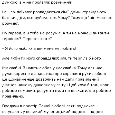
думкою, він не проявляє розуміння!
І пішло-поїхало: розпадаються сім’ї, доми, страждають
батьки, діти, все руйнується. Чому? Тому що “він мене не
розуміє”.
Ну гаразд, він тебе не розуміє. А ти не можеш виявити
терпіння? Перенести це?
– Я його люблю, а він мене не любить!
Але якби ти його справді любила, ти терпіла б його.
Ми слабкі, й навіть любов у нас слабка. Тому для нас
дуже корисно дізнаватися про справжні рухи любові –
це щонайменше дозволить нам дати правильний
діагноз нашому душевному світу. Щоб хоча б тоді, коли
робимо помилки, розуміти це, а не вважати, що робимо
правильно.
Входячи в простір Божої любові, святі водночас
вступають у великий мученицький подвиг – подвиг