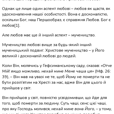
Однак це лише один аспект любові – любов як щастя, як
удосконалення нашої особистості. Вона є досконалістю,
оскільки Бог, наш Першообраз, є справжня Любов. Бог є
любов[1].
Але любов має ще й інший аспект – мучеництво.
Мучеництво любові вище за будь-який інший
мученицький подвиг. Христове мучеництво – у Його
великій і досконалій любові до людей.
Коли Він, молячись у Гефсиманському саду, сказав:
«Отче
Мій! якщо можливо, нехай мине Мене чаша ця»
(Мф. 26:
39), – Він мав на увазі не те, щоб Йому не померти та не
бути розіп’ятим на Хресті за нас, адже Він для цього й
прийшов у світ.
Він прийшов у світ, повністю усвідомивши, що йде для
того, щоб померти за людину. Суть чаші, сенс цієї чаші,
про яку Господь молився,
нехай мине вона Його
, – у тому,