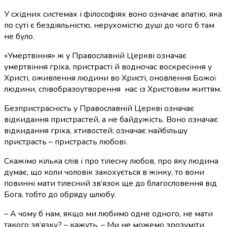
У східних системах і філософіях воно означає апатію, яка
по суті є бездіяльністю, нерухомістю душі до чого б там
не було.
«Умертвіння» ж у Православній Церкві означає
умертвіння гріха, пристрасті й водночас воскресіння у
Христі, оживлення людини во Христі, оновлення Божої
людини, співобразоутворення нас із Христовим життям.
Безпристрасність у Православній Церкві означає
відкидання пристрастей, а не байдужість. Воно означає
відкидання гріха, хтивостей; означає найбільшу
пристрасть – пристрасть любові.
Скажімо кілька слів і про тілесну любов, про яку людина
думає, що коли чоловік закохується в жінку, то вони
повинні мати тілесний зв’язок ще до благословення від
Бога, тобто до обряду шлюбу.
– А чому б нам, якщо ми любимо одне одного, не мати
такого зв’язку? – кажуть. – Ми не можемо зрозуміти,