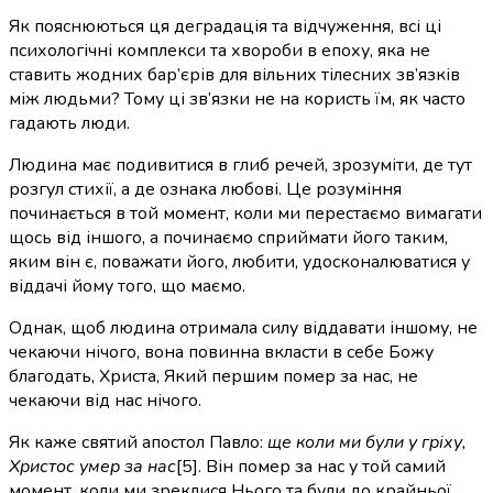
Як пояснюються ця деградація та відчуження, всі ці
психологічні комплекси та хвороби в епоху, яка не
ставить жодних бар’єрів для вільних тілесних зв’язків
між людьми? Тому ці зв’язки не на користь їм, як часто
гадають люди.
Людина має подивитися в глиб речей, зрозуміти, де тут
розгул стихії, а де ознака любові. Це розуміння
починається в той момент, коли ми перестаємо вимагати
щось від іншого, а починаємо сприймати його таким,
яким він є, поважати його, любити, удосконалюватися у
віддачі йому того, що маємо.
Однак, щоб людина отримала силу віддавати іншому, не
чекаючи нічого, вона повинна вкласти в себе Божу
благодать, Христа, Який першим помер за нас, не
чекаючи від нас нічого.
Як каже святий апостол Павло:
ще коли ми були у гріху,
Христос умер за нас
[5]. Він помер за нас у той самий
момент, коли ми зреклися Нього та були до крайньої