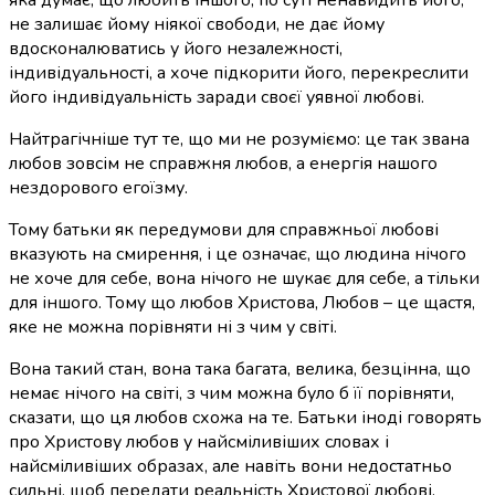
не залишає йому ніякої свободи, не дає йому
вдосконалюватись у його незалежності,
індивідуальності, а хоче підкорити його, перекреслити
його індивідуальність заради своєї уявної любові.
Найтрагічніше тут те, що ми не розуміємо: це так звана
любов зовсім не справжня любов, а енергія нашого
нездорового егоїзму.
Тому батьки як передумови для справжньої любові
вказують на смирення, і це означає, що людина нічого
не хоче для себе, вона нічого не шукає для себе, а тільки
для іншого. Тому що любов Христова, Любов – це щастя,
яке не можна порівняти ні з чим у світі.
Вона такий стан, вона така багата, велика, безцінна, що
немає нічого на світі, з чим можна було б її порівняти,
сказати, що ця любов схожа на те. Батьки іноді говорять
про Христову любов у найсміливіших словах і
найсміливіших образах, але навіть вони недостатньо
сильні, щоб передати реальність Христової любові.