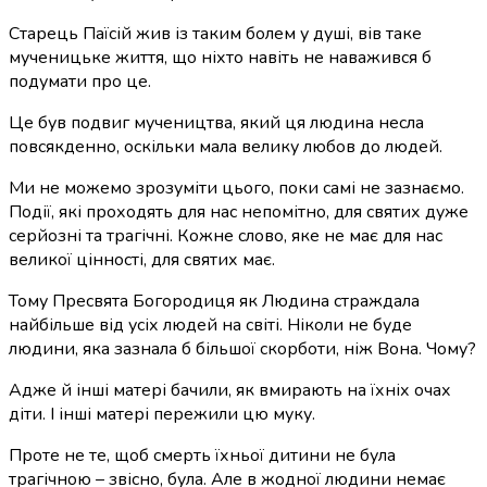
Старець Паїсій жив із таким болем у душі, вів таке
мученицьке життя, що ніхто навіть не наважився б
подумати про це.
Це був подвиг мучеництва, який ця людина несла
повсякденно, оскільки мала велику любов до людей.
Ми не можемо зрозуміти цього, поки самі не зазнаємо.
Події, які проходять для нас непомітно, для святих дуже
серйозні та трагічні. Кожне слово, яке не має для нас
великої цінності, для святих має.
Тому Пресвята Богородиця як Людина страждала
найбільше від усіх людей на світі. Ніколи не буде
людини, яка зазнала б більшої скорботи, ніж Вона. Чому?
Адже й інші матері бачили, як вмирають на їхніх очах
діти. І інші матері пережили цю муку.
Проте не те, щоб смерть їхньої дитини не була
трагічною – звісно, ​​була. Але в жодної людини немає