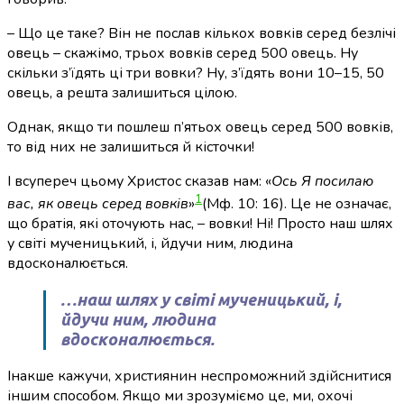
– Що це таке? Він не послав кількох вовків серед безлічі
овець – скажімо, трьох вовків серед 500 овець. Ну
скільки з’їдять ці три вовки? Ну, з’їдять вони 10–15, 50
овець, а решта залишиться цілою.
Однак, якщо ти пошлеш п’ятьох овець серед 500 вовків,
то від них не залишиться й кісточки!
І всупереч цьому Христос сказав нам: «
Ось Я посилаю
1
вас, як овець серед вовків
»
(Мф. 10: 16)
. Це не означає,
що братія, які оточують нас, – вовки! Ні! Просто наш шлях
у світі мученицький, і, йдучи ним, людина
вдосконалюється.
…наш шлях у світі мученицький, і,
йдучи ним, людина
вдосконалюється.
Інакше кажучи, християнин неспроможний здійснитися
іншим способом. Якщо ми зрозуміємо це, ми, охочі