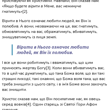
приспівуючи як християни. Навпаки, Він сказав нам:
«
Якщо будете вірити в Мене, вас неминуче
гнатимуть»
[2].
Вірити в Нього означає любити людей, як Він їх
полюбив. А вони, незважаючи на це, вас гнатимуть,
обмовлятимуть на вас, ображатимуть, вбиватимуть,
знищуватимуть із лиця землі.
Вірити в Нього означає любити
людей, як Він їх полюбив.
І все це вони робитимуть і вважатимуть, що цим
приносять жертву Богу[3]. Коли вони вбиватимуть вас,
то в цей час думатимуть, що така Божа воля, що ви такі
страшні лиходії, такі окаянні, що Божа воля така, що вас
треба знищити з цього світу, і в ім’я Боже вони захочуть
вас знищити.
Христос сказав нам, що Він посилатиме нас, як овець
серед вовків[4]. Один старець зі Святої Гори Афон
говорив: