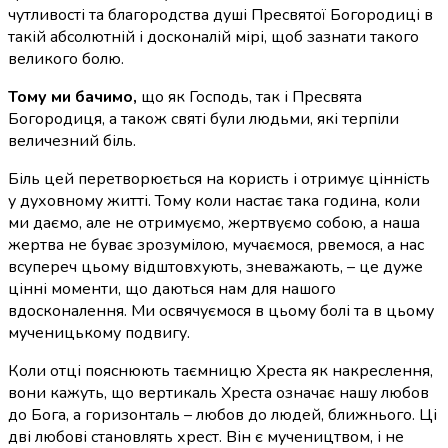
чутливості та благородства душі Пресвятої Богородиці в
такій абсолютній і досконалій мірі, щоб зазнати такого
великого болю.
Тому ми бачимо,
що як Господь, так і Пресвята
Богородиця, а також святі були людьми, які терпіли
величезний біль.
Біль цей перетворюється на користь і отримує цінність
у духовному житті. Тому коли настає така година, коли
ми даємо, але не отримуємо, жертвуємо собою, а наша
жертва не буває зрозумілою, мучаємося, рвемося, а нас
всупереч цьому відштовхують, зневажають, – це дуже
цінні моменти, що даються нам для нашого
вдосконалення. Ми освячуємося в цьому болі та в цьому
мученицькому подвигу.
Коли отці пояснюють таємницю Хреста як накреслення,
вони кажуть, що вертикаль Хреста означає нашу любов
до Бога, а горизонталь – любов до людей, ближнього. Ці
дві любові становлять хрест. Він є мучеництвом, і не