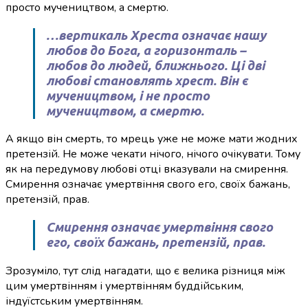
просто мучеництвом, а смертю.
…вертикаль Хреста означає нашу
любов до Бога, а горизонталь –
любов до людей, ближнього. Ці дві
любові становлять хрест. Він є
мучеництвом, і не просто
мучеництвом, а смертю.
А якщо він смерть, то мрець уже не може мати жодних
претензій. Не може чекати нічого, нічого очікувати. Тому
як на передумову любові отці вказували на смирення.
Смирення означає умертвіння свого его, своїх бажань,
претензій, прав.
Смирення означає умертвіння свого
его, своїх бажань, претензій, прав.
Зрозуміло, тут слід нагадати, що є велика різниця між
цим умертвінням і умертвінням буддійським,
індуїстським умертвінням.