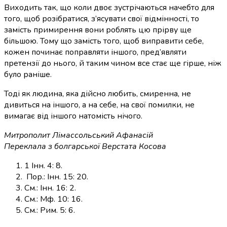
Виходить так, що коли двоє зустрічаються начебто для
того, щоб розібратися, з’ясувати свої відмінності, то
замість примирення вони роблять цю прірву ще
більшою. Тому що замість того, щоб виправити себе,
кожен починає поправляти іншого, пред’являти
претензії до нього, й таким чином все стає ще гірше, ніж
було раніше.
Тоді як людина, яка дійсно любить, смиренна, не
дивиться на іншого, а на себе, на свої помилки, не
вимагає від іншого натомість нічого.
Митрополит Лімассольський Афанасій
Переклала з болгарської Верстата Косова
1 Інн. 4: 8.
Пор.:
Інн. 15: 20.
См.:
Інн. 16: 2.
См.: Мф. 10: 16.
См.: Рим. 5: 6.