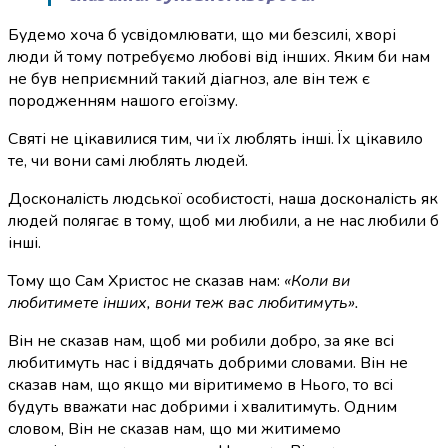
Будемо хоча б усвідомлювати, що ми безсилі, хворі
люди й тому потребуємо любові від інших. Яким би нам
не був неприємний такий діагноз, але він теж є
породженням нашого егоїзму.
Святі не цікавилися тим, чи їх люблять інші. Їх цікавило
те, чи вони самі люблять людей.
Досконалість людської особистості, наша досконалість як
людей полягає в тому, щоб ми любили, а не нас любили б
інші.
Тому що Сам Христос не сказав нам:
«Коли ви
любитимете інших, вони теж вас любитимуть».
Він не сказав нам, щоб ми робили добро, за яке всі
любитимуть нас і віддячать добрими словами. Він не
сказав нам, що якщо ми віритимемо в Нього, то всі
будуть вважати нас добрими і хвалитимуть. Одним
словом, Він не сказав нам, що ми житимемо