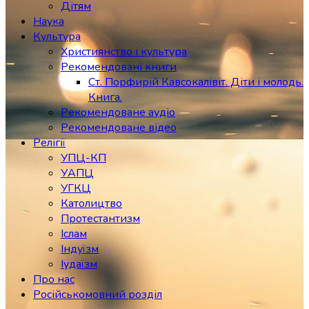
Дітям
Наука
Культура
Християнство і культура
Рекомендовані книги
Ст. Порфирій Кавсокалівіт. Діти і молодь.
Книга.
Рекомендоване аудіо
Рекомендоване відео
Релігії
УПЦ-КП
УАПЦ
УГКЦ
Католицтво
Протестантизм
Іслам
Індуїзм
Іудаїзм
Про нас
Російськомовний розділ