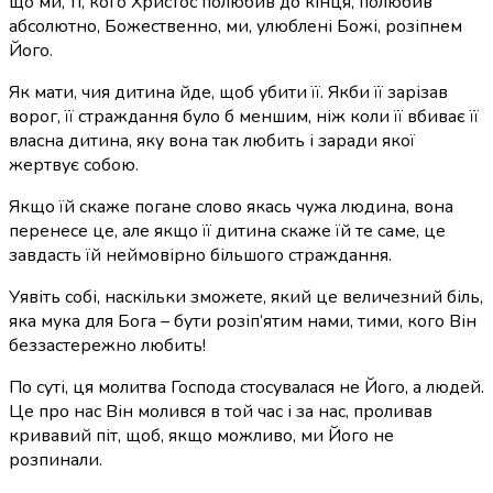
що ми, ті, кого Христос полюбив до кінця, полюбив
абсолютно, Божественно, ми, улюблені Божі, розіпнем
Його.
Як мати, чия дитина йде, щоб убити її. Якби її зарізав
ворог, її страждання було б меншим, ніж коли її вбиває її
власна дитина, яку вона так любить і заради якої
жертвує собою.
Якщо їй скаже погане слово якась чужа людина, вона
перенесе це, але якщо її дитина скаже їй те саме, це
завдасть їй неймовірно більшого страждання.
Уявіть собі, наскільки зможете, який це величезний біль,
яка мука для Бога – бути розіп’ятим нами, тими, кого Він
беззастережно любить!
По суті, ця молитва Господа стосувалася не Його, а людей.
Це про нас Він молився в той час і за нас, проливав
кривавий піт, щоб, якщо можливо, ми Його не
розпинали.