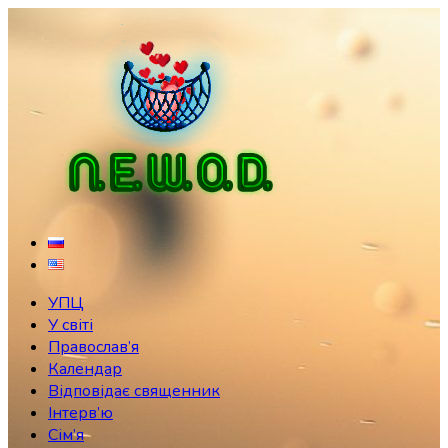
Skip
to
content
УПЦ
У світі
Православ’я
Календар
Відповідає священник
Інтерв’ю
Сім’я