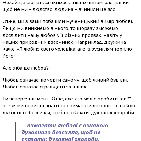
Нехай це станеться якимось іншим чином, але тільки,
щоб не ми – людство, людина – вчинили це зло.
Отже, ми з вами побачили мученицький вимір любові.
Якщо ми вникнемо в нього, то щоразу зможемо
дослідити нашу любов у її різних проявах, навіть у
наших природних взаєминах. Наприклад, дружина
каже: «Я люблю свого чоловіка, але із зусиллям терплю
його».
Але хіба це любов?!
Любов означає: померти самому, щоб живий був він.
Любов означає страждати за інших.
Ти заперечиш мені: “Отче, але хто може зробити так?” І
все ж ми повинні знати, що вимагати любові є ознакою
духовного безсилля, щоб не сказати: духовної хвороби.
…вимагати любові є ознакою
духовного безсилля, щоб не
сказати: духовної хвороби.