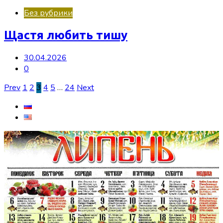
Без рубрики
Щастя любить тишу
30.04.2026
0
Пагінація
Prev
1
2
3
4
5
…
24
Next
записів