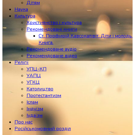
Дітям
Наука
Культура
Християнство і культура
Рекомендовані книги
Ст. Порфирій Кавсокалівіт. Діти і молодь.
Книга.
Рекомендоване аудіо
Рекомендоване відео
Релігії
УПЦ-КП
УАПЦ
УГКЦ
Католицтво
Протестантизм
Іслам
Індуїзм
Іудаїзм
Про нас
Російськомовний розділ