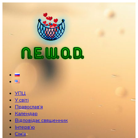
Skip
to
content
УПЦ
У світі
Православ’я
Календар
Відповідає священник
Інтерв’ю
Сім’я