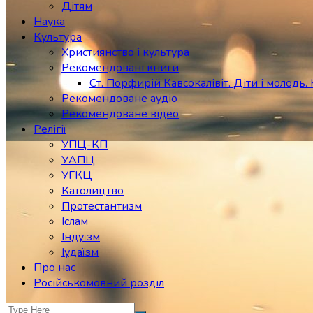
Дітям
Наука
Культура
Християнство і культура
Рекомендовані книги
Ст. Порфирій Кавсокалівіт. Діти і молодь. 
Рекомендоване аудіо
Рекомендоване відео
Релігії
УПЦ-КП
УАПЦ
УГКЦ
Католицтво
Протестантизм
Іслам
Індуїзм
Іудаїзм
Про нас
Російськомовний розділ