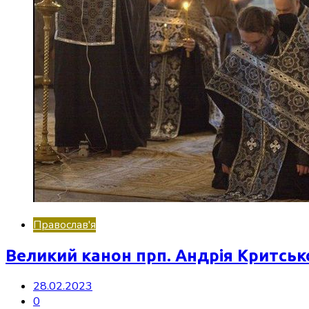
Православ'я
Великий канон прп. Андрія Критськ
28.02.2023
0