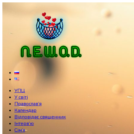
Skip
to
content
УПЦ
У світі
Православ’я
Календар
Відповідає священник
Інтерв’ю
Сім’я