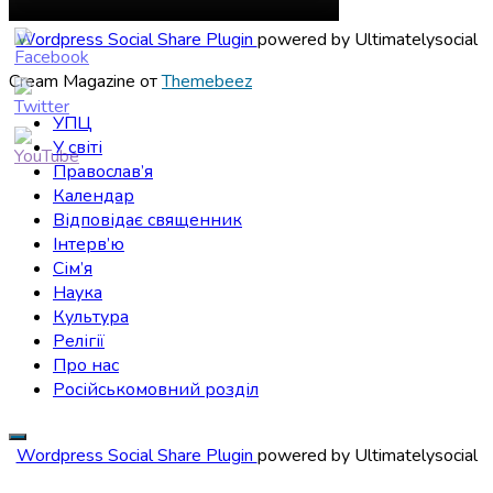
Wordpress Social Share Plugin
powered by Ultimatelysocial
Cream Magazine от
Themebeez
УПЦ
У світі
Православ’я
Календар
Відповідає священник
Інтерв’ю
Сім’я
Наука
Культура
Релігії
Про нас
Російськомовний розділ
Wordpress Social Share Plugin
powered by Ultimatelysocial