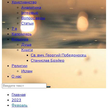
Христианство
Аналитика
Інтервью
Вопрос веры
Статьи
7 я
Календарь
Культура
Душа
Книги
Св. вмч. Георгий Победоносец
Станислав Брэйер
Религии
Ислам
О нас
Главная
2023
Февраль