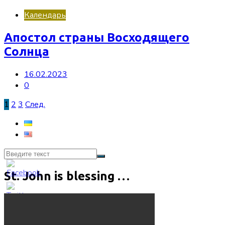
Календарь
Апостол страны Восходящего
Солнца
16.02.2023
0
Пагинация
1
2
3
След.
записей
St. John is blessing …