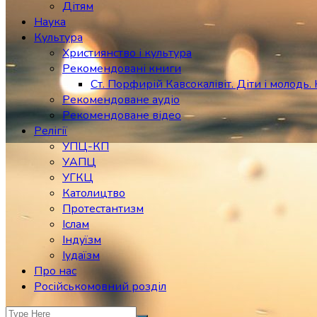
Дітям
Наука
Культура
Християнство і культура
Рекомендовані книги
Ст. Порфирій Кавсокалівіт. Діти і молодь. 
Рекомендоване аудіо
Рекомендоване відео
Релігії
УПЦ-КП
УАПЦ
УГКЦ
Католицтво
Протестантизм
Іслам
Індуїзм
Іудаїзм
Про нас
Російськомовний розділ