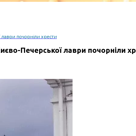
 лаври почорніли хрести
Києво-Печерської лаври почорніли х