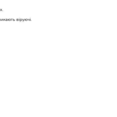
х.
ликають віруючі.