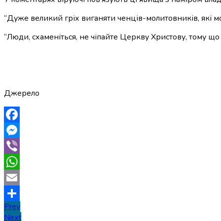
“Дуже великий гріх виганяти ченців-молитовників, які моля
“Люди, схаменіться, не чіпайте Церкву Христову, тому що 
Джерело
Facebook
Messenger
Viber
WhatsApp
Email
Навігація
Prev
Поділитися
Next