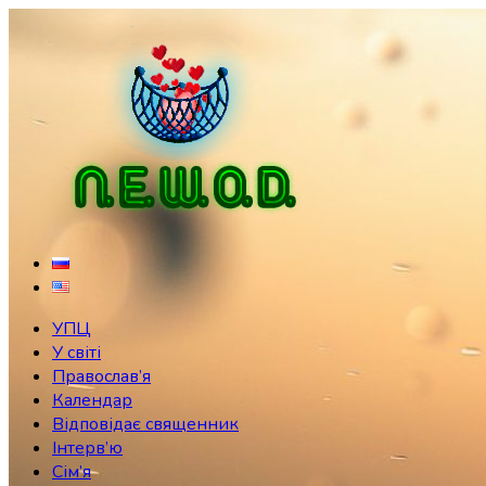
Skip
to
content
УПЦ
У світі
Православ’я
Календар
Відповідає священник
Інтерв’ю
Сім’я