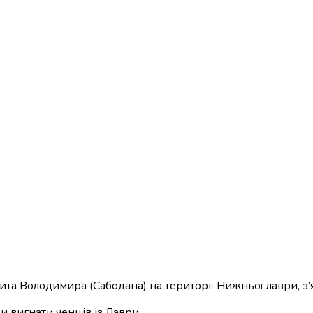
лита Володимира (Сабодана) на території Нижньої лаври, з’
и вигнати ченців із Лаври.