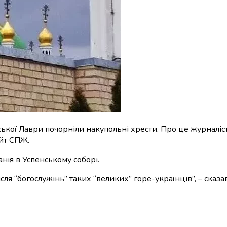
ької Лаври почорніли накупольні хрести. Про це журналіс
йт СПЖ.
нія в Успенському соборі.
ля “богослужінь” таких “великих” горе-українців”, – сказав