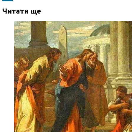
записів
Читати ще