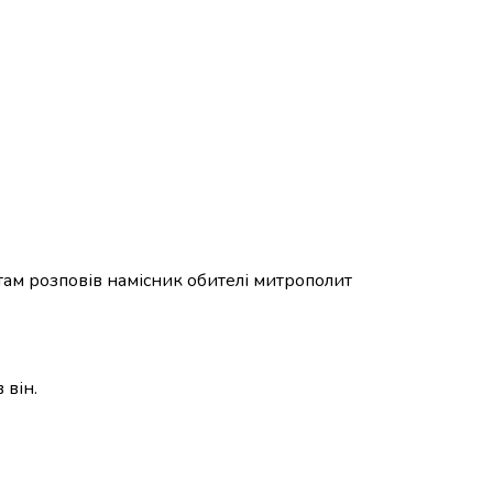
там розповів намісник обителі митрополит
 він.