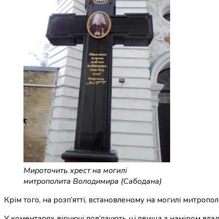
Мироточить хрест на могилі
митрополита Володимира (Сабодана)
Крім того, на розп’ятті, встановленому на могилі митропо
У коментарях віруючі пов’язують ці явища з наміром влад