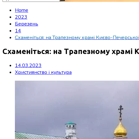
Home
2023
Березень
14
Схаменіться: на Трапезному храмі Києво-Печерської
Схаменіться: на Трапезному храмі 
14.03.2023
Християнство і культура