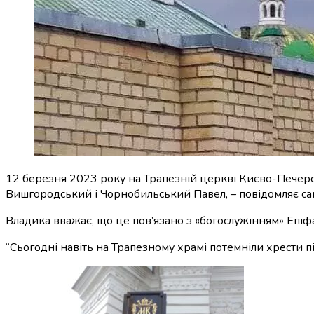
12 березня 2023 року на Трапезній церкві Києво-Печерс
Вишгородський і Чорнобильський Павел, – повідомляє са
Владика вважає, що це пов’язано з «богослужінням» Епіфа
“Сьогодні навіть на Трапезному храмі потемніли хрести піс