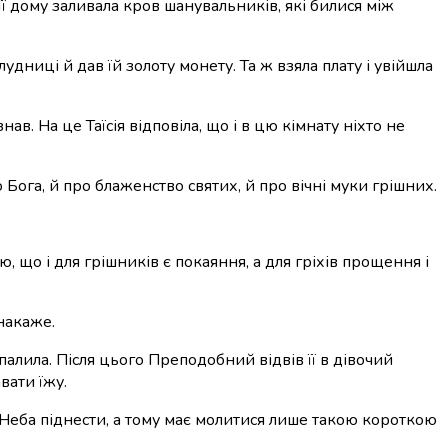
її дому заливала кров шанувальників, які билися між
дниці й дав їй золоту монету. Та ж взяла плату і увійшла
в. На це Таїсія відповіла, що і в цю кімнату ніхто не
о Бога
, й про блаженство святих, й про вічні муки грішних.
, що і для грішників є покаяння, а для гріхів прощення і
 накаже.
алила. Після цього Преподобний відвів її в дівочий
вати їжу.
до Неба піднести, а тому має молитися лише такою короткою