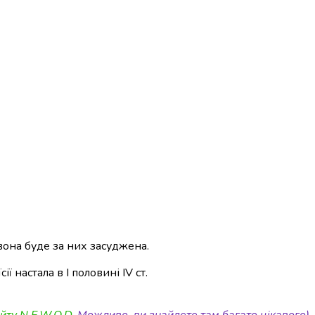
 вона буде за них засуджена.
 настала в І половині IV ст.
йту N.E.W.O.D.
Можливо, ви знайдете там багато цікавого)