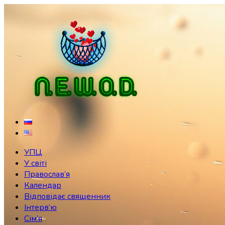
Skip
to
content
УПЦ
У світі
Православ’я
Календар
Відповідає священник
Інтерв’ю
Сім’я