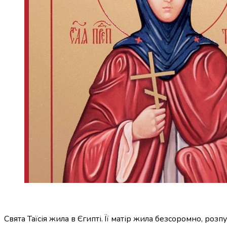
Свята Таїсія жила в Єгипті. Її матір жила безсоромно, розп