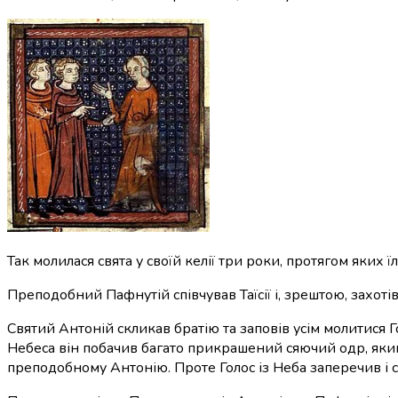
Так молилася свята у своїй келії три роки, протягом яких 
Преподобний Пафнутій співчував Таїсії і, зрештою, захотів 
Святий Антоній
скликав братію та заповів усім молитися Г
Небеса він побачив багато прикрашений сяючий одр, який
преподобному Антонію. Проте Голос із Неба заперечив і с