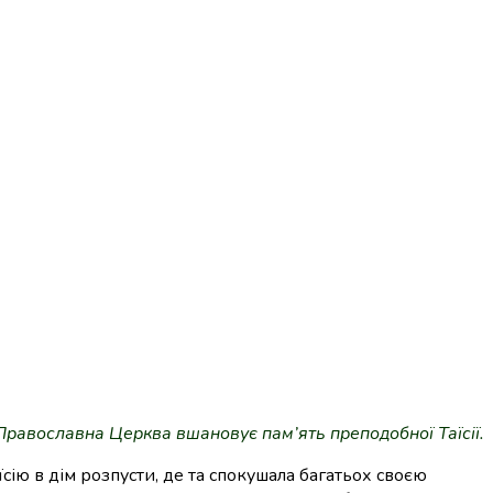
Православна Церква вшановує пам’ять преподобної Таїсії.
їсію в
дім розпусти
, де та спокушала багатьох своєю