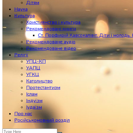
Дітям
Наука
Культура
Християнство і культура
Рекомендовані книги
Ст. Порфирій Кавсокалівіт. Діти і молодь. 
Рекомендоване аудіо
Рекомендоване відео
Релігії
УПЦ-КП
УАПЦ
УГКЦ
Католицтво
Протестантизм
Іслам
Індуїзм
Іудаїзм
Про нас
Російськомовний розділ