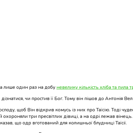
їла лише один раз на добу
невелику кількість хліба та пила 
дізнатися, чи простив її Бог. Тому він пішов до Антонія Вел
осподу, щоб Він відкрив комусь із них про Таїсію. Тоді чу
 охороняли три пресвітлих дівиці, а на одрі лежав вінец
казав, що одр вготований для колишньої блудниці Таїсії.