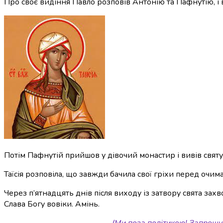
Про своє видіння Павло розповів Антонію та Пафнутію, і 
Потім Пафнутій прийшов у дівочий монастир і вивів святу 
Таїсія розповіла, що завжди бачила свої гріхи перед очима
Через п’ятнадцять днів після виходу із затвору свята захво
Слава Богу вовіки. Амінь.
(Ми поза політикою! Запрошу