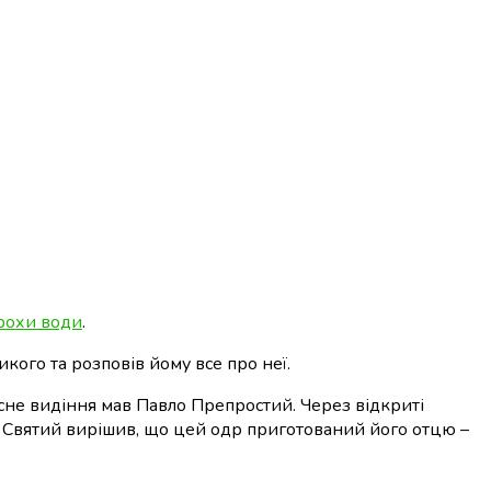
трохи води
.
икого та розповів йому все про неї.
десне видіння мав Павло Препростий. Через відкриті
ь. Святий вирішив, що цей одр приготований його отцю –