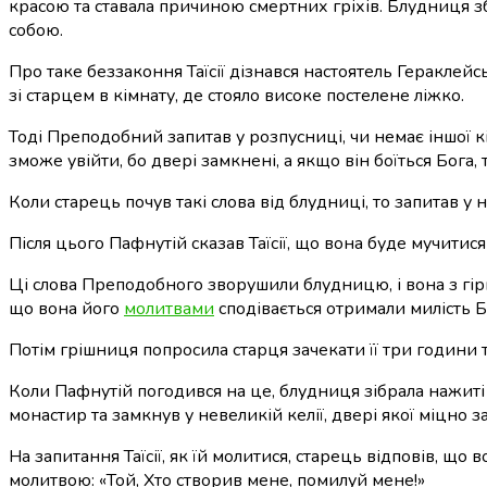
красою та ставала причиною смертних гріхів. Блудниця зба
собою.
Про таке беззаконня Таїсії дізнався настоятель Гераклей
зі старцем в кімнату, де стояло високе постелене ліжко.
Тоді Преподобний запитав у розпусниці, чи немає іншої кім
зможе увійти, бо двері замкнені, а якщо він боїться Бога,
Коли старець почув такі слова від блудниці, то запитав у н
Після цього Пафнутій сказав Таїсії, що вона буде мучитися в
Ці слова Преподобного зворушили блудницю, і вона з гірки
що вона його
молитвами
сподівається отримали милість 
Потім грішниця попросила старця зачекати її три години т
Коли Пафнутій погодився на це, блудниця зібрала нажиті 
монастир та замкнув у невеликій келії, двері якої міцно 
На запитання Таїсії, як їй молитися, старець відповів, щ
молитвою: «Той, Хто створив мене, помилуй мене!»