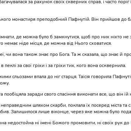
гачувалася за рахунок своїх скверних справ, і часто поріг 
ського монастиря преподобний Пафнутій. Він прийшов до блу
нати, де можна було б замкнутися, щоб про них ніхто не зна
 то немає ніде місця, де можна від Нього сховатися.
еї, чи вона також знає про Бога. Та ж сказала, що
знає й пр
 пеклі за свої гріхи і за гріхи тих, кого вона осквернила.
ми сльозами впала до ніг старця. Таїсія говорила Пафнутію
Божу.
а пообіцяла заради свого спасіння виконати все, що він їй
неправедним шляхом скарби, поклала їх посеред міста та сп
забив. Залишилося лише віконце, через яке можна було пода
о вона недостойна ні імені Божого промовити, ні своїх рук 