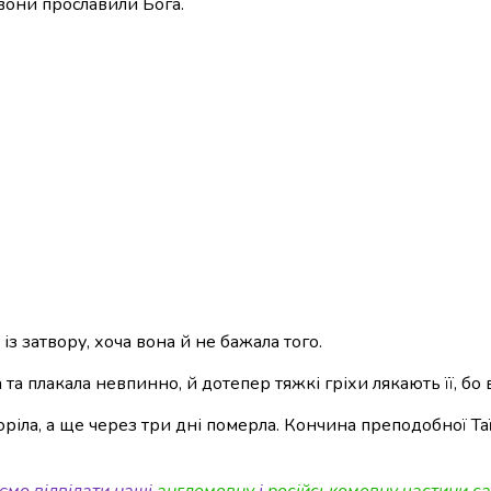
вони прославили Бога.
із затвору, хоча вона й не бажала того.
 та плакала невпинно, й дотепер тяжкі гріхи лякають її, бо
ріла, а ще через три дні померла. Кончина преподобної Таїсії
ємо відвідати наші
англомовну
і
російськомовну частини са