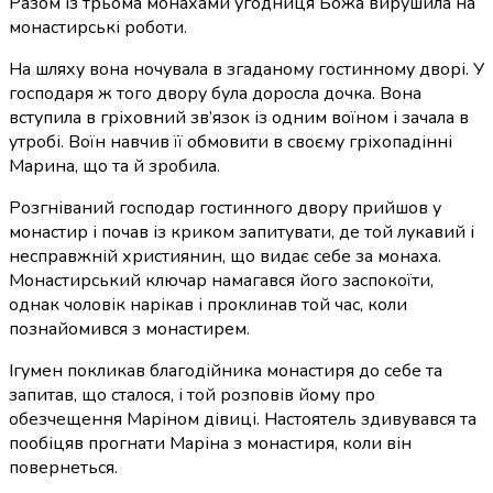
Разом із трьома монахами угодниця Божа вирушила на
монастирські роботи.
На шляху вона ночувала в згаданому гостинному дворі. У
господаря ж того двору була доросла дочка. Вона
вступила в гріховний зв’язок із одним воїном і зачала в
утробі. Воїн навчив її обмовити в своєму гріхопадінні
Марина, що та й зробила.
Розгніваний господар гостинного двору прийшов у
монастир і почав із криком запитувати, де той лукавий і
несправжній християнин, що видає себе за монаха.
Монастирський ключар намагався його заспокоїти,
однак чоловік нарікав і проклинав той час, коли
познайомився з монастирем.
Ігумен покликав благодійника монастиря до себе та
запитав, що сталося, і той розповів йому про
обезчещення Маріном дівиці. Настоятель здивувався та
пообіцяв прогнати Маріна з монастиря, коли він
повернеться.