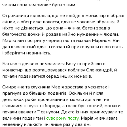
чином вона там зможе бути з ним.
Отроковиця відповіла, що не ввійде в монастир в образі
жінки, а обстриже волосся, одягне чоловіче вбрання, й
ніхто не дізнається, що вона – жінка. Євген зрадів
благочестю дочки й роздав майно нужденним людям.
Марію він постриг у чернецтво та назвав Маріном. Він
дав її чоловічий одяг і сказав їй приховувати свою стать
і
зберігати невинність
.
Батько з дочкою помолилися Богу та прийшли в
монастир, що розташовувався поблизу Олександрії, й
почали подвизатися серед інших монахів.
Смиренна та слухняна Марія зростала в чеснотах і
прагнула до більших подвигів. Оскільки й після
декількох років проживання в монастирі в неї не
з’явилися ні вуса, ні борода, а голос був тонкий, монахи
почали вважати її євнухом. Дехто із них приписували те
великим подвигам і
суворому посту
. Марія ж вживала
невелику кількість їжі лише раз у два дні.