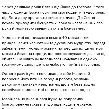
Через декілька років Євген відійшов до Господа. З того
часу угодниця Божа посилила свої подвиги й удостоїлася
від Бога дару
проганяти нечистих духів
. До Святої
почали приводити біснуватих, вона ж клала на них свої
руки й молитвою звільняла їх від біснування.
У монастирі подвизалося всього 40 монахів, які
прикрашалися чеснотами та духовною мудрістю. Заради
забезпечення монастирських потреб щомісяця чотири
монахи йшли на городи, що розташовувалися далеко від
обителі. На шляху їм доводилося ночувати в одному
гостинному дворі, де їх із любов’ю приймав господар.
Одного разу ігумен покликав до себе Марина й
попросив його піти на городні роботи, оскільки
декотрим монахам неприємно, що він безвихідно
перебуває в монастирі та не працює на городах.
Марія земно вклонилася ігумену, попросила
благословення і сказала, що піде, куди він скаже.