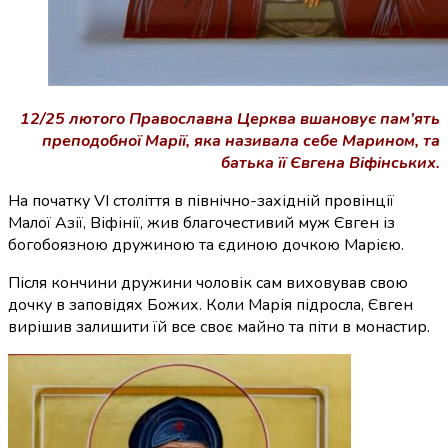
12/25 лютого Православна Церква вшановує пам’ять
преподобної Марії, яка називала себе Марином, та
батька її Євгена Віфінських.
На початку VI століття в північно-західній провінції
Малої Азії, Віфінії, жив благочестивий муж Євген із
богобоязною дружиною та єдиною
дочкою
Марією.
Після кончини дружини чоловік сам виховував свою
дочку в заповідях Божих. Коли Марія підросла, Євген
вирішив залишити їй все своє майно та піти в монастир.