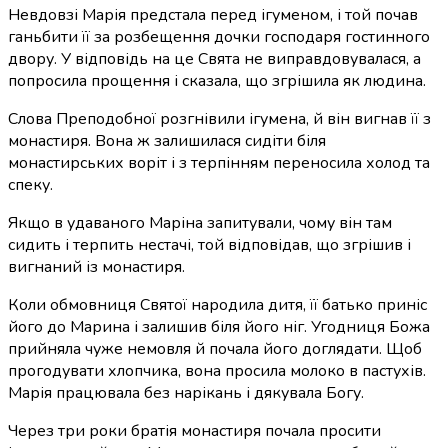
Невдовзі Марія предстала перед ігуменом, і той почав
ганьбити її за розбещення дочки господаря гостинного
двору. У відповідь на це Свята не виправдовувалася, а
попросила прощення і сказала, що згрішила як людина.
Слова Преподобної розгнівили ігумена, й він вигнав її з
монастиря. Вона ж залишилася сидіти біля
монастирських воріт і з терпінням переносила холод та
спеку.
Якщо в удаваного Маріна запитували, чому він там
сидить і терпить нестачі, той відповідав, що згрішив і
вигнаний із монастиря.
Коли обмовниця Святої народила дитя, її батько приніс
його до Марина і залишив біля його ніг. Угодниця Божа
прийняла чуже немовля й почала його доглядати. Щоб
прогодувати хлопчика, вона просила молоко в пастухів.
Марія працювала без нарікань і дякувала Богу.
Через три роки братія монастиря почала просити