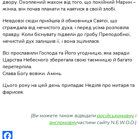
двору. Охоплений жахом від того, що покійний Марин –
жінка, він почав плакати та каятися в своїй злобі.
Невдовзі сюди прийшла й обмовниця Святої, що
страждала від нечистого духа, і перед усіма розповіла
правду. Коли біснувату підвели до гробу Преподобної,
нечистий дух залишив її, і вона зцілилася.
Всі прославили Господа та Його угодницю, яка заради
Царства Небесного зберегала свою таємницю й багато
перетерпіла.
Слава Богу вовіки. Амінь.
Цього року на цей день припадає
Неділя про митаря та
фарисея
.
(Ви можете також відвідати
російськомовну
і
англомовну
частини сайту N.E.W.O.D.)