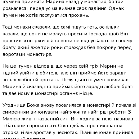
ігумена прийняти Марина назад у монастир, бо той
розкаявся і перед усіма визнав своє падіння. Однак
ігумен не хотів послухатися прохань.
Тоді монахи сказали, що самі підуть геть, оскільки
казали, що вони не можуть просити Господа, щоб Він
простив їхні гріхи, якщо вони не відпускають їх своєму
брату, який вже три роки страждає без покрову перед
воротами монастиря.
На це ігумен відповів, що через свій гріх Марин не
гідний увійти в обитель, але він прийме його заради
їхньої любові й прохань. Після цього ігумен покликав
Марина й сказав, що приймає його заради любові братії
та дає йому в монастирі останнє місце.
Угодниця Божа знову поселилася в монастирі й почала зі
смиренням виконувати найтяжчі та найгірші роботи. З
Марією жив її названий син. Він ходив за нею, називав
її батьком і просив їсти. Свята дбала про виховання
отрока, й він зростав у чеснотах. Пізніше юнак прийняв