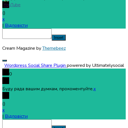
(
)
x
|
Відповісти
Insert
Cream Magazine by
Themebeez
Wordpress Social Share Plugin
powered by Ultimatelysocial
0
Буду рада вашим думкам, прокоментуйте.
x
(
)
x
|
Відповісти