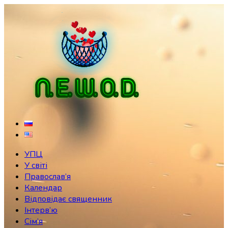
Skip
to
content
УПЦ
У світі
Православ’я
Календар
Відповідає священник
Інтерв’ю
Сім’я