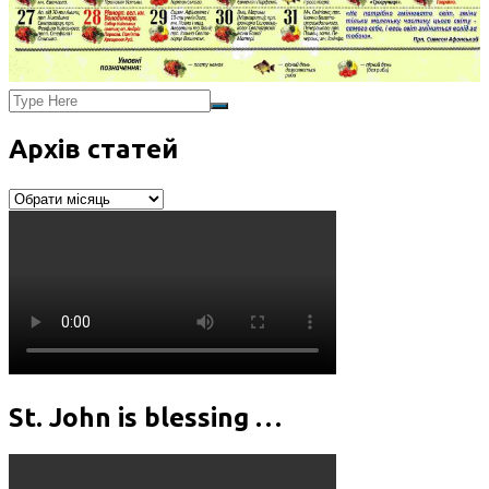
Архів статей
Архів
статей
St. John is blessing …