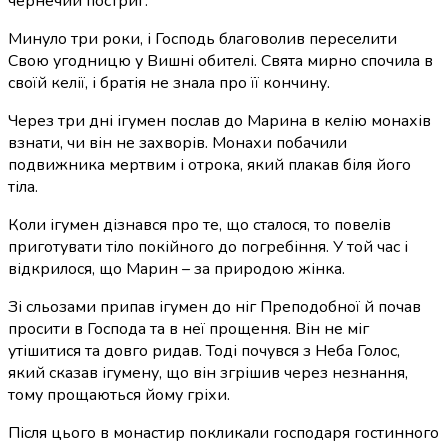
чернечий постриг.
Минуло три роки, і Господь благоволив переселити
Свою угодницю у Вишні обителі. Свята мирно спочила в
своїй келії, і братія не знала про її кончину.
Через три дні ігумен послав до Марина в келію монахів
взнати, чи він не захворів. Монахи побачили
подвижника мертвим і отрока, який плакав біля його
тіла.
Коли ігумен дізнався про те, що сталося, то повелів
приготувати тіло покійного до погребіння. У той час і
відкрилося, що Марин – за природою жінка.
Зі сльозами припав ігумен до ніг Преподобної й почав
просити в Господа та в неї прощення. Він не міг
утішитися та довго ридав. Тоді почувся з Неба Голос,
який сказав ігумену, що він згрішив через незнання,
тому прощаються йому гріхи.
Після цього в монастир покликали господаря гостинного