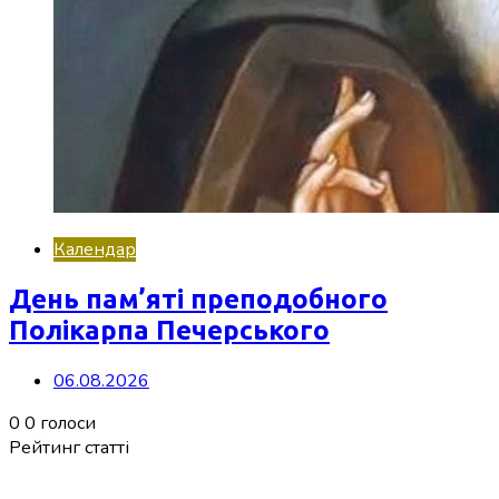
Календар
День пам’яті преподобного
Полікарпа Печерського
06.08.2026
0
0
голоси
Рейтинг статті