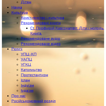
Дітям
Наука
Культура
Християнство і культура
Рекомендовані книги
Ст. Порфирій Кавсокалівіт. Діти і молодь.
Книга.
Рекомендоване аудіо
Рекомендоване відео
Релігії
УПЦ-КП
УАПЦ
УГКЦ
Католицтво
Протестантизм
Іслам
Індуїзм
Іудаїзм
Про нас
Російськомовний розділ