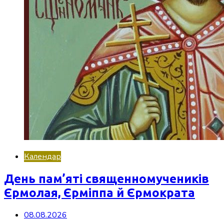
Календар
День пам’яті священномучеників
Єрмолая, Єрміппа й Єрмократа
08.08.2026