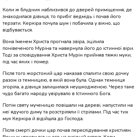
Коли ж блудник наблизився до дверей приміщення, де
знаходилася дівиця, то прибіг ведмідь і почав його
терзати. Керкіра почула шум і побачила у вікно, що
відбувається.
Вона Іменем Христа прогнала звіра, зцілила
понівеченого Муріна та навернула його до істинної віри.
Тоді за сповідування Христа Мурін прийняв тяжкі муки,
під час яких і помер.
Після того жорстокий цар наказав спалити свою дочку
разом із темницею, в якій вона була. Однак темниця
згоріла, а дівиця залишилася неушкодженою. Через таке
чудо багато народу увірувало в Істинного Бога.
Потім святу мученицю повішали на дереві, напустили на
неї ядучого диму та розстріляли її стрілами. Під час тих
мук Керкіра й відійшла до Господа.
Після смерті дочки цар почав переслідування християн.
Вони ж утекли від нього на сусідній острів. Коли