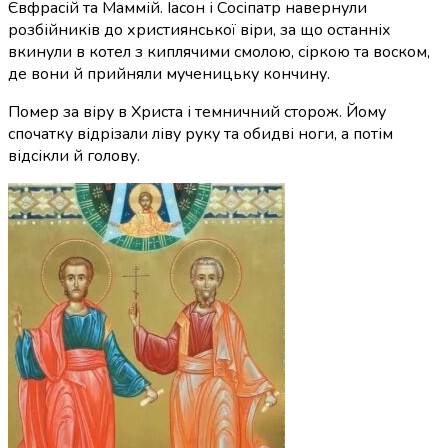
Євфрасій та Маммій. Іасон і Сосіпатр навернули
розбійників до християнської віри, за що останніх
вкинули в котел з киплячими смолою, сіркою та воском,
де вони й прийняли мученицьку кончину.
Помер за віру в Христа і темничний сторож. Йому
спочатку відрізали ліву руку та обидві ноги, а потім
відсікли й голову.