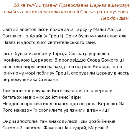
28 квітня/11 травня Православна Церква вшановує
пам’ять святих апостолів Іасона й Сосіпатра та мучениці
Керкіри діви.
Святий апостол Іасон походив із Тарсу (у
Малій Азії
), а
Сосіпатр – з
Ахайї
(у Греції). Вони були учнями апостола
Павла й удостоїлися святительського сану.
Іасон був єпископом у Тарсі, а Сосіпатр управляв
Іконійською Церквою. З проповіддю Слова Божого ці
апостоли вирушили на захід і на острові Керкірі, що в
Іонічному морі поблизу Греції, спорудили церкву в честь
первомученика Стефана.
Там вони звершували Богослужіння та навертали
багатьох невірних до істинної віри.
Невдовзі про святих дізнався цар острова Керкілін. За
його наказом їх схопили та ув’язнили в темниці.
Окрім апостолів, там знаходилися і сім розбійників:
Саторній, Іакісхол, Фаустіан, Іаннуарій, Марсалій,