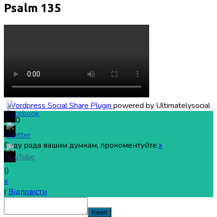
Psalm 135
Wordpress Social Share Plugin
powered by Ultimatelysocial
0
Буду рада вашим думкам, прокоментуйте.
x
(
)
x
|
Відповісти
Insert