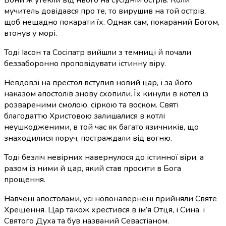
мучитель довідався про те, то вирушив на той острів,
щоб нещадно покарати їх. Однак сам, покараний Богом,
втонув у морі.
Тоді Іасон та Сосіпатр вийшли з темниці й почали
беззаборонно проповідувати істинну віру.
Невдовзі на престол вступив новий цар, і за його
наказом апостолів знову схопили. Їх кинули в котел із
розвареними смолою, сіркою та воском. Святі
благодаттю Христовою залишалися в котлі
неушкодженими, в той час як багато язичників, що
знаходилися поруч, постраждали від вогню.
Тоді безліч невірних навернулося до істинної віри, а
разом із ними й цар, який став просити в Бога
прощення.
Навчені апостолами, усі новонавернені прийняли Святе
Хрещення. Цар також хрестився в ім’я Отця, і Сина, і
Святого Духа та був названий Севастіаном.