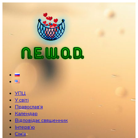
Skip
to
content
УПЦ
У світі
Православ’я
Календар
Відповідає священник
Інтерв’ю
Сім’я