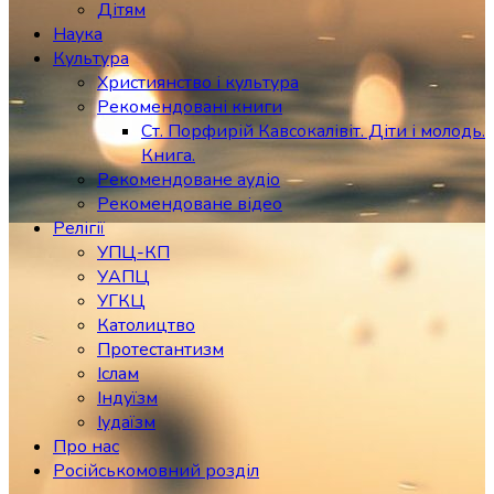
Дітям
Наука
Культура
Християнство і культура
Рекомендовані книги
Ст. Порфирій Кавсокалівіт. Діти і молодь.
Книга.
Рекомендоване аудіо
Рекомендоване відео
Релігії
УПЦ-КП
УАПЦ
УГКЦ
Католицтво
Протестантизм
Іслам
Індуїзм
Іудаїзм
Про нас
Російськомовний розділ