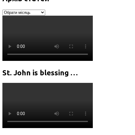
Архів
статей
St. John is blessing …