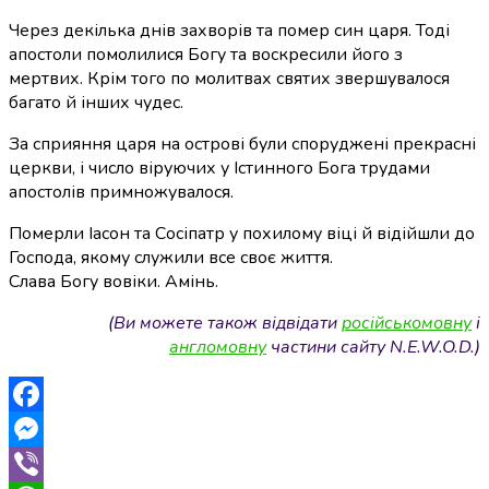
Через декілька днів захворів та помер син царя. Тоді
апостоли помолилися Богу та воскресили його з
мертвих. Крім того по молитвах святих звершувалося
багато й інших чудес.
За сприяння царя
на острові були споруджені прекрасні
церкви, і число віруючих у Істинного Бога трудами
апостолів примножувалося.
Померли Іасон та Сосіпатр у похилому віці й відійшли до
Господа, якому служили все своє життя.
Слава Богу вовіки. Амінь.
(Ви можете також відвідати
російськомовну
і
англомовну
частини сайту N.E.W.O.D.)
Facebook
Messenger