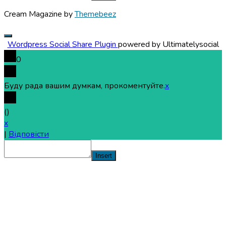
Cream Magazine by
Themebeez
Wordpress Social Share Plugin
powered by Ultimatelysocial
0
Буду рада вашим думкам, прокоментуйте.
x
(
)
x
|
Відповісти
Insert