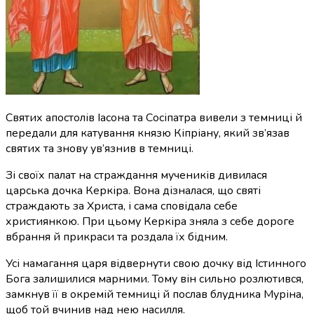
Святих апостолів Іасона та Сосіпатра вивели з темниці й
передали для катування князю Кіпріану, який зв’язав
святих та знову ув’язнив в темниці.
Зі своїх палат на страждання мучеників дивилася
царська дочка
Керкіра. Вона дізналася, що святі
страждають за Христа, і сама сповідала себе
християнкою. При цьому Керкіра зняла з себе дороге
вбрання й прикраси та
роздала їх бідним
.
Усі намагання царя відвернути свою дочку від Істинного
Бога залишилися марними. Тому він сильно розлютився,
замкнув її в окремій темниці й послав блудника Муріна,
щоб той вчинив над нею насилля.