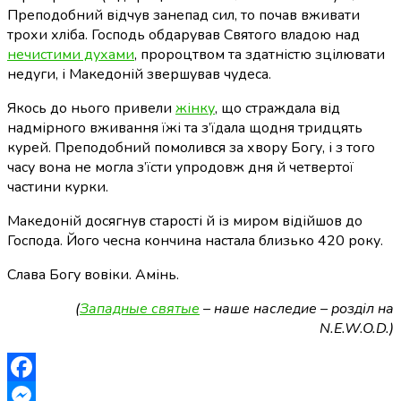
Преподобний відчув занепад сил, то почав вживати
трохи хліба. Господь обдарував Святого владою над
нечистими духами
, пророцтвом та здатністю зцілювати
недуги, і Македоній звершував чудеса.
Якось до нього привели
жінку
, що страждала від
надмірного вживання їжі та з’їдала щодня тридцять
курей. Преподобний помолився за хвору Богу, і з того
часу вона не могла з’їсти упродовж дня й четвертої
частини курки.
Македоній досягнув старості й із миром відійшов до
Господа. Його чесна кончина настала близько 420 року.
Слава Богу вовіки. Амінь.
(
Западные святые
– наше наследие – розділ на
N.E.W.O.D.)
Facebook