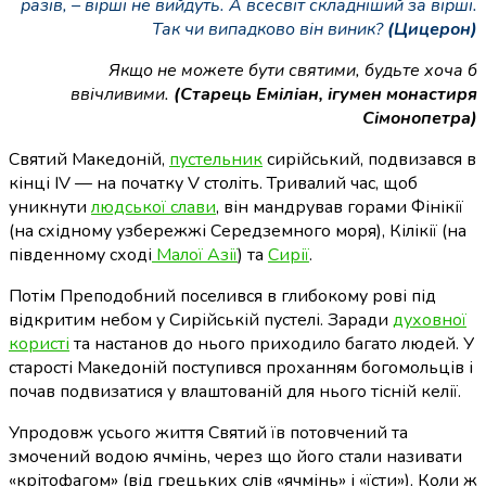
разів, – вірші не вийдуть. А всесвіт складніший за вірші.
Так чи випадково він виник?
(Цицерон)
Якщо не можете бути святими, будьте хоча б
ввічливими.
(Старець Еміліан, ігумен монастиря
Сімонопетра)
Святий Македоній,
пустельник
сирійський, подвизався в
кінці IV — на початку V століть. Тривалий час, щоб
уникнути
людської слави
, він мандрував горами Фінікії
(на східному узбережжі Середземного моря), Кілікії (на
південному сході
Малої Азії
) та
Сирії
.
Потім Преподобний поселився в глибокому рові під
відкритим небом у Сирійській пустелі. Заради
духовної
користі
та настанов до нього приходило багато людей. У
старості Македоній поступився проханням богомольців і
почав подвизатися у влаштованій для нього тісній келії.
Упродовж усього життя Святий їв потовчений та
змочений водою ячмінь, через що його стали називати
«крітофагом» (від грецьких слів «ячмінь» і «їсти»). Коли ж