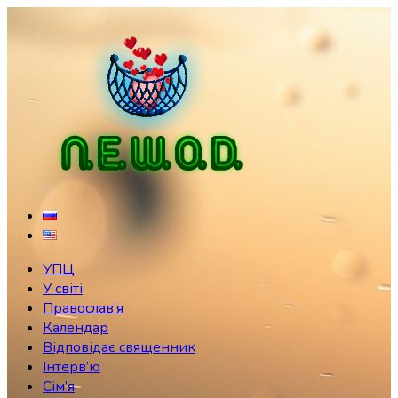
Skip
to
content
УПЦ
У світі
Православ’я
Календар
Відповідає священник
Інтерв’ю
Сім’я