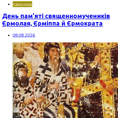
Календар
День пам’яті священномучеників
Єрмолая, Єрміппа й Єрмократа
08.08.2026