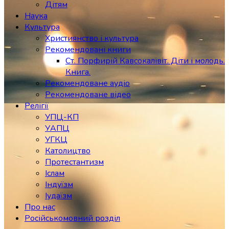
Дітям
Наука
Культура
Християнство і культура
Рекомендовані книги
Ст. Порфирій Кавсокалівіт. Діти і молодь.
Книга.
Рекомендоване аудіо
Рекомендоване відео
Релігії
УПЦ-КП
УАПЦ
УГКЦ
Католицтво
Протестантизм
Іслам
Індуїзм
Іудаїзм
Про нас
Російськомовний розділ