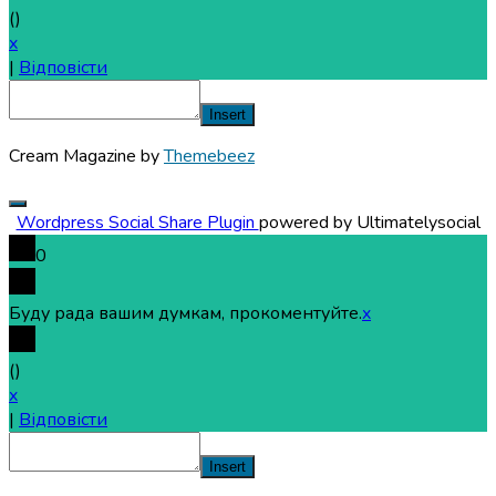
(
)
x
|
Відповісти
Insert
Cream Magazine by
Themebeez
Wordpress Social Share Plugin
powered by Ultimatelysocial
0
Буду рада вашим думкам, прокоментуйте.
x
(
)
x
|
Відповісти
Insert