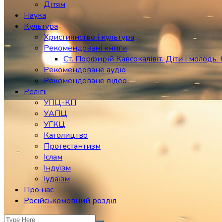
Дітям
Наука
Культура
Християнство і культура
Рекомендовані книги
Ст. Порфирій Кавсокалівіт. Діти і молодь. 
Рекомендоване аудіо
Рекомендоване відео
Релігії
УПЦ-КП
УАПЦ
УГКЦ
Католицтво
Протестантизм
Іслам
Індуїзм
Іудаїзм
Про нас
Російськомовний розділ