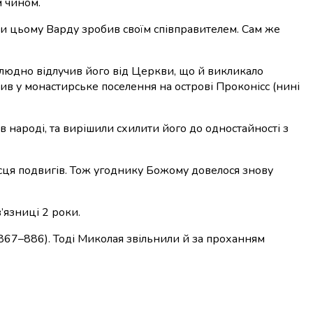
м чином.
при цьому Варду зробив своїм співправителем. Сам же
елюдно відлучив його від Церкви, що й викликало
ив у монастирське поселення на острові Проконісс (нині
в народі, та вирішили схилити його до одностайності з
ісця подвигів. Тож угоднику Божому довелося знову
’язниці 2 роки.
867–886). Тоді Миколая звільнили й за проханням