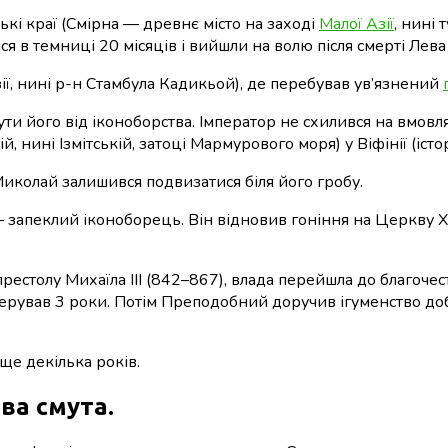
кі краї (Смірна — древнє місто на заході
Малої Азії
, нині 
я в темниці 20 місяців і вийшли на волю після смерті Лева
ії, нині р-н Стамбула Кадикьой), де перебував ув’язнений
и його від іконоборства. Імператор не схилився на вмовлян
, нині Ізмітській, затоці Мармурового моря) у Віфінії (істор
иколай залишився подвизатися біля його гробу.
— запеклий іконоборець. Він відновив гоніння на Церкву 
престолу Михаїла ІІІ (842–867), влада перейшла до благоч
я керував 3 роки. Потім Преподобний доручив ігуменство д
ще декілька років.
ва смута.