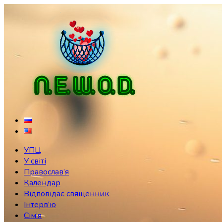
Skip
to
content
УПЦ
У світі
Православ’я
Календар
Відповідає священник
Інтерв’ю
Сім’я