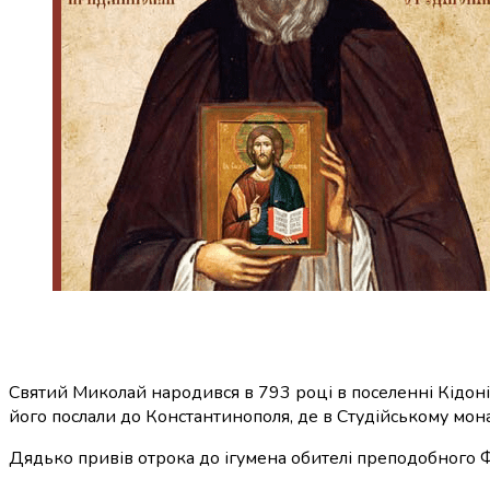
Святий Миколай народився в 793 році в поселенні Кідонії
його послали до Константинополя, де в Студійському мон
Дядько привів отрока до ігумена обителі преподобного 