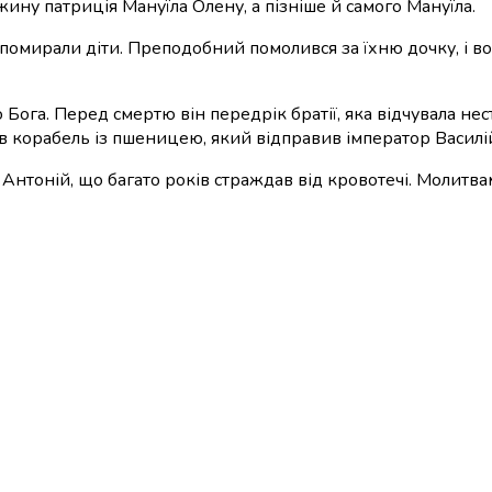
ну патриція Мануїла Олену, а пізніше й самого Мануїла.
 помирали діти. Преподобний помолився за їхню дочку, і 
 Бога. Перед смертю він передрік братії, яка відчувала не
ибув корабель із пшеницею, який відправив імператор Василі
х Антоній, що багато років страждав від кровотечі. Молит