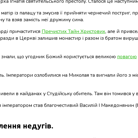
рха Ігнатія святительського престолу. Сталося це наступни
матір із палацу та змусив її прийняти чернечий постриг, 
у та взяв замість неї дружину сина.
арді причаститися
Пречистих Тайн Христових
, але й привс
аразди в Церкві залишив монастир і разом із братом вируш
и знали, що угодник Божий користується великою
повагою
ь. Імператори озлобилися на Миколая та вигнали його з м
вели в кайданах у Студійську обитель. Там він томився у в
и імператором став благочестивий Василій І Македонянин (
лення недугів.