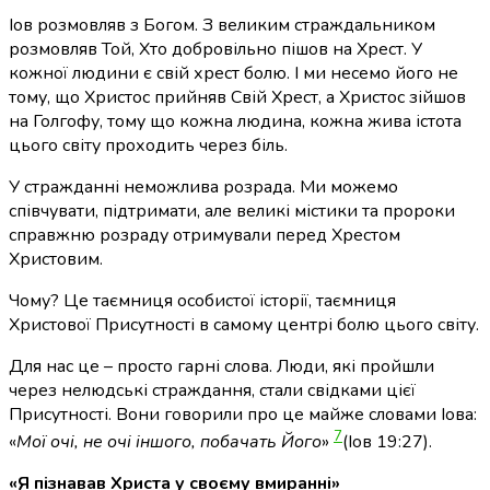
Іов розмовляв з Богом. З великим страждальником
розмовляв Той, Хто добровільно пішов на Хрест. У
кожної людини є свій хрест болю. І ми несемо його не
тому, що Христос прийняв Свій Хрест, а Христос зійшов
на Голгофу, тому що кожна людина, кожна жива істота
цього світу проходить через біль.
У стражданні неможлива розрада. Ми можемо
співчувати, підтримати, але великі містики та пророки
справжню розраду отримували перед Хрестом
Христовим.
Чому? Це таємниця особистої історії, таємниця
Христової Присутності в самому центрі болю цього світу.
Для нас це – просто гарні слова. Люди, які пройшли
через нелюдські страждання, стали свідками цієї
Присутності. Вони говорили про це майже словами Іова:
7
«
Мої очі, не очі іншого, побачать Його
»
(Іов 19:27)
.
«
Я пізнавав Христа у своєму вмиранні»