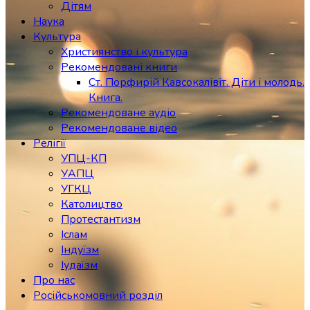
Дітям
Наука
Культура
Християнство і культура
Рекомендовані книги
Ст. Порфирій Кавсокалівіт. Діти і молодь.
Книга.
Рекомендоване аудіо
Рекомендоване відео
Релігії
УПЦ-КП
УАПЦ
УГКЦ
Католицтво
Протестантизм
Іслам
Індуїзм
Іудаїзм
Про нас
Російськомовний розділ