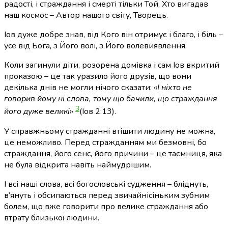
радості, і страждання і смерті тільки Той, Хто вигадав
наш космос – Автор нашого світу, Творець.
Іов дуже добре знав, від Кого він отримує і благо, і біль –
усе від Бога, з Його волі, з Його волевиявлення.
Коли загинули діти, розорена домівка і сам Іов вкритий
проказою – це так уразило його друзів, що вони
декілька днів не могли нічого сказати: «
І ніхто не
говорив йому ні слова, тому що бачили, що страждання
3
його дуже великі
»
(Іов 2:13)
.
У справжньому стражданні втішити людину не можна,
це неможливо. Перед стражданням ми безмовні, бо
страждання, його сенс, його причини – це таємниця, яка
не була відкрита навіть наймудрішим.
І всі наші слова, всі богословські судження – бліднуть,
в’януть і обсипаються перед звичайнісіньким зубним
болем, що вже говорити про велике страждання або
втрату близької людини.