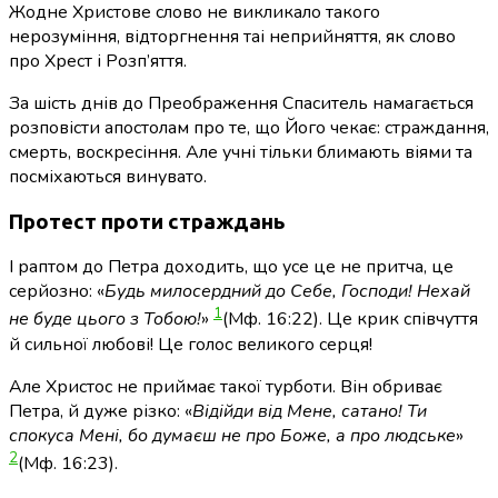
Жодне Христове слово не викликало такого
нерозуміння, відторгнення таі неприйняття, як слово
про Хрест і Розп’яття.
За шість днів до Преображення Спаситель намагається
розповісти апостолам про те, що Його чекає: страждання,
смерть, воскресіння. Але учні тільки блимають віями та
посміхаються винувато.
Протест проти страждань
І раптом до Петра доходить, що усе це не притча, це
серйозно: «
Будь милосердний до Себе, Господи! Нехай
1
не буде цього з Тобою!
»
(Мф. 16:22)
. Це крик співчуття
й сильної любові! Це голос великого серця!
Але Христос не приймає такої турботи. Він обриває
Петра, й дуже різко: «
Відійди від Мене, сатано! Ти
спокуса Мені, бо думаєш не про Боже, а про людське
»
2
(Мф. 16:23)
.