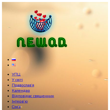
Skip
to
content
УПЦ
У світі
Православ’я
Календар
Відповідає священник
Інтерв’ю
Сім’я