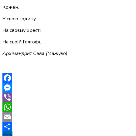
Кожен.
У свою годину
На своєму хресті.
На своїй Голгофі.
Архімандрит Сава (Мажуко)
Facebook
Messenger
Viber
WhatsApp
Email
Навігація
Prev