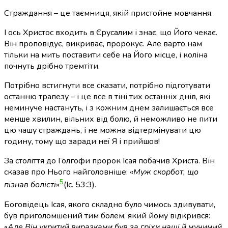
Страждання – це таємниця, якій пристойне мовчання.
І ось Христос входить в Єрусалим і знає, що Його чекає.
Він проповідує, викриває, пророкує. Але варто нам
тільки на мить поставити себе на Його місце, і коліна
почнуть дрібно тремтіти.
Потрібно встигнути все сказати, потрібно підготувати
останню трапезу – і це все в тіні тих останніх днів, які
неминуче настануть, і з кожним днем залишається все
менше хвилин, вільних від болю, й неможливо не пити
цю чашу страждань, і не можна відтермінувати цю
годину, тому що заради неї Я і прийшов!
За століття до Голгофи пророк Ісая побачив Христа. Він
сказав про Нього найголовніше: «
Муж скорбот, що
5
пізнав болісті
»
(Іс. 53:3)
.
Боговідець Ісая, якого складно було чимось здивувати,
був приголомшений тим болем, який йому відкрився:
«
Але Він укритий виразками був за гріхи наші й мучимий