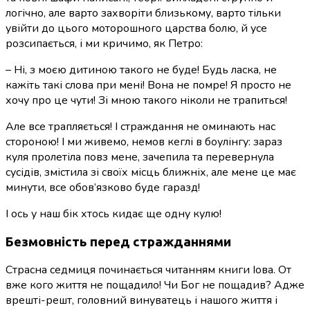
логічно, але варто захворіти близькому, варто тільки
увійти до цього моторошного царства болю, й усе
розсипається, і ми кричимо, як Петро:
– Ні, з моєю дитиною такого не буде! Будь ласка, не
кажіть такі слова при мені! Вона не помре! Я просто не
хочу про це чути! Зі мною такого ніколи не трапиться!
Але все трапляється! І страждання не оминають нас
стороною! І ми живемо, немов кеглі в боулінгу: зараз
куля пролетіла повз мене, зачепила та перевернула
сусідів, змістила зі своїх місць ближніх, але мене це має
минути, все обов’язково буде гаразд!
І ось у наш бік хтось кидає ще одну кулю!
Безмовність перед стражданнями
Страсна седмиця починається читанням книги Іова. От
вже кого життя не пощадило! Чи Бог не пощадив? Адже
врешті-решт, головний винуватець і нашого життя і