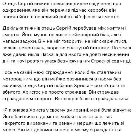
Отець Сергій вижив і залишив дивне свідчення про
одкровення, яке він пережив під час хвороби, він
описав його в невеликій роботі «Софіологія смерті».
Декілька тижнів отець Сергій перебував між життям і
смертю. Його мучив не лише неймовірний біль, але і
напади задухи. Він не міг говорити, не міг скаржитися,
лежав, немов куль, жорстко стягнутий бинтами. По землі
вже давно йшла Пасха, а для нього на довгі нескінченні
дні та ночі розтягнулася безмісячна ніч Страсної седмиці.
І ось на самій межі страждання, коли біль став таким
моторошним, що він майже розчинився в ньому без
залишку, отець Сергій побачив Христа – розіп’ятого та
вбитого. Христос не просто страждав, Він страждав
стражданням хворого, Він хворів біллю страждальника:
«Я пізнавав Христа у своєму вмиранні, мені була відчутна
Його близькість до мене, майже тілесна, але… як
«вкритого виразками та ранами мерця» що лежить зі
мною. Він міг допомогти мені в моєму стражданні та