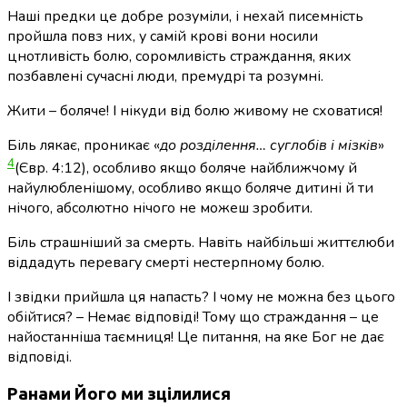
Наші предки це добре розуміли, і нехай писемність
пройшла повз них, у самій крові вони носили
цнотливість болю, соромливість страждання, яких
позбавлені сучасні люди, премудрі та розумні.
Жити – боляче! І нікуди від болю живому не сховатися!
Біль лякає, проникає «
до розділення… суглобів і мізків
»
4
(Євр. 4:12)
, особливо якщо боляче найближчому й
найулюбленішому, особливо якщо боляче дитині й ти
нічого, абсолютно нічого не можеш зробити.
Біль страшніший за смерть. Навіть найбільші життєлюби
віддадуть перевагу смерті нестерпному болю.
І звідки прийшла ця напасть? І чому не можна без цього
обійтися? – Немає відповіді! Тому що страждання – це
найостанніша таємниця! Це питання, на яке Бог не дає
відповіді.
Ранами Його ми зцілилися