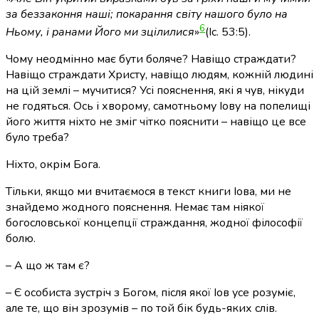
за беззаконня наші; покарання світу нашого було на
6
Ньому, і ранами Його ми зцілилися
»
(Іс. 53:5)
.
Чому неодмінно має бути боляче? Навіщо страждати?
Навіщо страждати Христу, навіщо людям, кожній людині
на цій землі – мучитися? Усі пояснення, які я чув, нікуди
не годяться. Ось і хворому, самотньому Іову на попелищі
його життя ніхто не зміг чітко пояснити – навіщо це все
було треба?
Ніхто, окрім Бога.
Тільки, якщо ми вчитаємося в текст книги Іова, ми не
знайдемо жодного пояснення. Немає там ніякої
богословської концепції страждання, жодної філософії
болю.
– А що ж там є?
– Є особиста зустріч з Богом, після якої Іов усе розуміє,
але те, що він зрозумів – по той бік будь-яких слів.