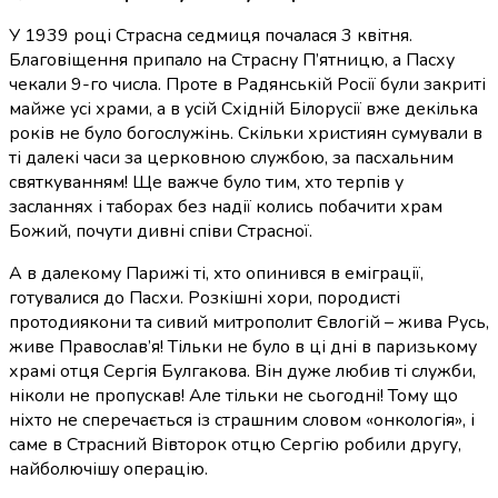
У 1939 році Страсна седмиця почалася 3 квітня.
Благовіщення припало на Страсну П’ятницю, а Пасху
чекали 9-го числа. Проте в Радянській Росії були закриті
майже усі храми, а в усій Східній Білорусії вже декілька
років не було богослужінь. Скільки християн сумували в
ті далекі часи за церковною службою, за пасхальним
святкуванням! Ще важче було тим, хто терпів у
засланнях і таборах без надії колись побачити храм
Божий, почути дивні співи Страсної.
А в далекому Парижі ті, хто опинився в еміграції,
готувалися до Пасхи. Розкішні хори, породисті
протодиякони та сивий митрополит Євлогій – жива Русь,
живе Православ’я! Тільки не було в ці дні в паризькому
храмі отця Сергія Булгакова. Він дуже любив ті служби,
ніколи не пропускав! Але тільки не сьогодні! Тому що
ніхто не сперечається із страшним словом «онкологія», і
саме в Страсний Вівторок отцю Сергію робили другу,
найболючішу операцію.