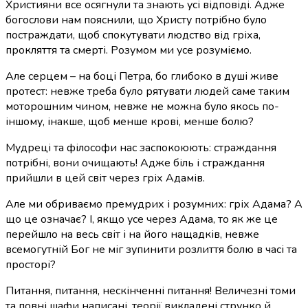
Християни все осягнули та знають усі відповіді. Адже
богослови нам пояснили, що Христу потрібно було
постраждати, щоб спокутувати людство від гріха,
прокляття та смерті. Розумом ми усе розуміємо.
Але серцем – на боці Петра, бо глибоко в душі живе
протест: невже треба було рятувати людей саме таким
моторошним чином, невже не можна було якось по-
іншому, інакше, щоб менше крові, менше болю?
Мудреці та філософи нас заспокоюють: страждання
потрібні, вони очищають! Адже біль і страждання
прийшли в цей світ через гріх Адамів.
Але ми обриваємо премудрих і розумних: гріх Адама? А
що це означає? І, якщо усе через Адама, то як же це
перейшло на весь світ і на його нащадків, невже
всемогутній Бог не міг зупинити розлиття болю в часі та
просторі?
Питання, питання, нескінченні питання! Величезні томи
та повні шафи написані, теорії викладені струнко й