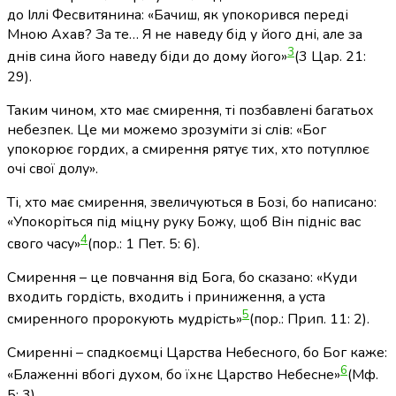
до Іллі Фесвитянина: «Бачиш, як упокорився переді
Мною Ахав? За те… Я не наведу бід у його дні, але за
3
днів сина його наведу біди до дому його»
(3 Цар. 21:
29)
.
Таким чином, хто має смирення, ті позбавлені багатьох
небезпек. Це ми можемо зрозуміти зі слів: «Бог
упокорює гордих, а смирення рятує тих, хто потуплює
очі свої долу».
Ті, хто має смирення, звеличуються в Бозі, бо написано:
«Упокоріться під міцну руку Божу, щоб Він підніс вас
4
свого часу»
(пор.: 1 Пет. 5: 6)
.
Смирення – це повчання від Бога, бо сказано: «Куди
входить гордість, входить і приниження, а уста
5
смиренного пророкують мудрість»
(пор.: Прип. 11: 2)
.
Смиренні – спадкоємці Царства Небесного, бо Бог каже:
6
«Блаженні вбогі духом, бо їхнє Царство Небесне»
(Мф.
5: 3)
.