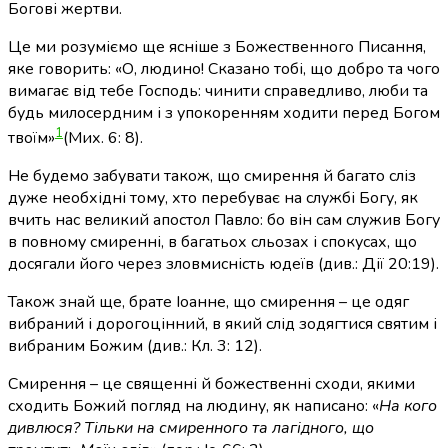
Богові жертви.
Це ми розуміємо ще ясніше з Божественного Писання,
яке говорить: «О, людино! Сказано тобі, що добро та чого
вимагає від тебе Господь: чинити справедливо, люби та
будь милосердним і з упокоренням ходити перед Богом
1
твоїм»
(Мих. 6: 8)
.
Не будемо забувати також, що смирення й багато сліз
дуже необхідні тому, хто перебуває на службі Богу, як
вчить нас великий апостол Павло: бо він сам служив Богу
в повному смиренні, в багатьох сльозах і спокусах, що
досягали його через зловмисність юдеїв (див.: Дії 20:19).
Також знай ще, брате Іоанне, що смирення – це одяг
вибраний і дорогоцінний, в який слід зодягтися святим і
вибраним Божим (див.: Кл. 3: 12).
Смирення – це священні й божественні сходи, якими
сходить Божий погляд на людину, як написано: «
На кого
дивлюся? Тільки на смиренного та лагідного, що