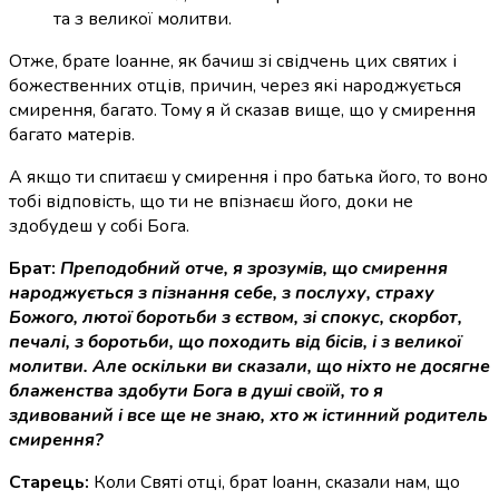
та з великої молитви.
Отже, брате Іоанне, як бачиш зі свідчень цих святих і
божественних отців, причин, через які народжується
смирення, багато. Тому я й сказав вище, що у смирення
багато матерів.
А якщо ти спитаєш у смирення і про батька його, то воно
тобі відповість, що ти не впізнаєш його, доки не
здобудеш у собі Бога.
Брат:
Преподобний отче, я зрозумів, що смирення
народжується з пізнання себе, з послуху, страху
Божого, лютої боротьби з єством, зі спокус, скорбот,
печалі, з боротьби, що походить від бісів, і з великої
молитви. Але оскільки ви сказали, що ніхто не досягне
блаженства здобути Бога в душі своїй, то я
здивований і все ще не знаю, хто ж істинний родитель
смирення?
Старець:
Коли Святі отці, брат Іоанн, сказали нам, що