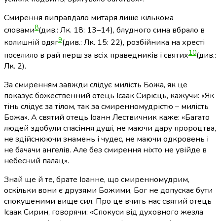
Смирення виправдало митаря лише кількома
8
словами
(див.: Лк. 18: 13–14)
, блудного сина вбрало в
9
колишній одяг
(див.: Лк. 15: 22)
, розбійника на хресті
10
поселило в рай перш за всіх праведників і святих
(див.:
Лк. 2)
.
За смиренням завжди слідує милість Божа, як це
показує божественний отець Ісаак Сирієць, кажучи: «Як
тінь слідує за тілом, так за смиренномудрістю – милість
Божа». А святий отець Іоанн Лествичник каже: «Багато
людей здобули спасіння душі, не маючи дару пророцтва,
не здійснюючи знамень і чудес, не маючи одкровень і
не бачачи ангелів. Але без смирення ніхто не увійде в
небесний палац».
Знай ще й те, брате Іоанне, що смиренномудрим,
оскільки вони є друзями Божими, Бог не допускає бути
спокушеними вище сил. Про це вчить нас святий отець
Ісаак Сирин, говорячи: «Спокуси від духовного жезла