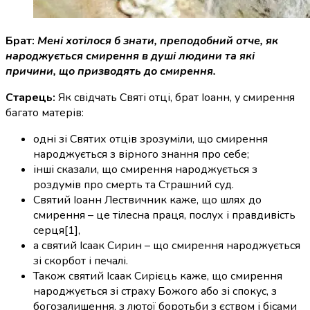
Брат:
Мені хотілося б знати, преподобний отче, як
народжується смирення в душі людини та які
причини, що призводять до смирення.
Старець:
Як свідчать Святі отці, брат Іоанн, у смирення
багато матерів:
одні зі Святих отців зрозуміли, що смирення
народжується з вірного знання про себе;
інші сказали, що смирення народжується з
роздумів про смерть та Страшний суд.
Святий Іоанн Лествичник каже, що шлях до
смирення – це тілесна праця, послух і правдивість
серця[1],
а святий Ісаак Сирин – що смирення народжується
зі скорбот і печалі.
Також святий Ісаак Сирієць каже, що смирення
народжується зі страху Божого або зі спокус, з
богозалишення, з лютої боротьби з єством і бісами