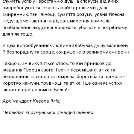
служать успіху і зростанню душі, а спокуси, від яких
випробовуються і стають майстернішими душі
смиренних, такі: лінощі, сум’яття розуму, уявна тілесна
недуга, зменшення надії, затьмарення помислів,
позбавлення людської допомоги, убогість у потрібному
для тіла тощо.
У цих випробуваннях людина здобуває душу залишену
й безпорадну та серце, сокрушене в великому смиренні.
І якщо цим викупиться хтось, то він прийшов до
жадання Творця свого. І вони перемішані: втіха та
безнадійність, світло та темрява, боротьба та підмога –
коротко кажучи, труднощі та втіха. І це ознака успіху
людини при допомозі Божій».
Архімандрит Клеопа (Іліє)
Переклад із румунської Зінаїди Пейкової