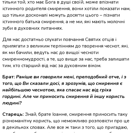
тільки той, хто має Бога в душі своїй, може впізнати
істинного родителя смирення, вони хотіли показати нам,
що тільки досконалі можуть досягти цього – пізнати
істинного батька смирення, а не ми, які мають молочні
зуби в духовних питаннях.
Для нас достатньо слухати повчання Святих отців і
прилягати з великим терпінням до творення чеснот, які,
як ми бачили, ведуть нас до вищої чесноти
смиренномудрості, а те, що вище за нас, треба залишати
тим, хто старший від нас за духовним віком.
Брат:
Раніше ви говорили мені, преподобний отче, і з
того, що Ви сказали досі, я зрозумів, що смирення є
найбільшою чеснотою, яка спасає нас від гріха
гордині. Але чи приносить смирення й іншу користь
людині?
Старець:
Знай, брате Іоанне, смирення приносить таку
різноманітну користь, що неможливо розповісти про це
в декількох словах. Але все ж таки з того, що пригадаю,