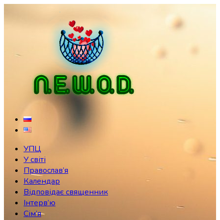
Skip
to
content
УПЦ
У світі
Православ’я
Календар
Відповідає священник
Інтерв’ю
Сім’я