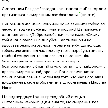
Смиренним Бог дає благодать, як написано: «Бог гордим
7
противиться, а смиренним дає благодать»
(Як. 4: 6)
.
Смирення в час нашої кончини може замінити собою всі
чесноти й одне може врятувати людину! Це показує й
один святий із «Добротолюбства», коли каже: «Скажу
тобі дивне слово, і не дивуйся. Навіть якщо ти не
здобував безпристрасності через навичку, що володіє
тобою, але якщо під час відходу твого перебуватимеш у
глибині смирення, то піднесешся не менше, ніж
безпристрасний, вище хмар. Бо хоч скарб
безпристрасних зібраний із усіх чеснот, але найдорожча
крапля смирення найдорожча. Воно спричиняє не
тільки примирення з Богом для того, хто має його, але й
входження разом із обраними в шлюбні палаци Царства
Його».
Це підтверджує і один преподобний отець з
«Патерика», кажучи: «Діти, знайте, що смирення, без
усяких подвигів, врятувало багатьох».