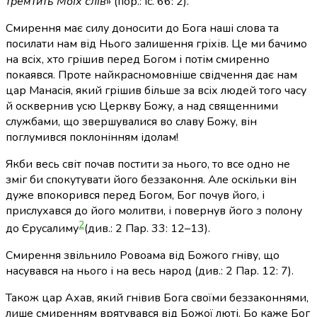
тремтить Моїх слів
» (пор.: Іс. 66: 2).
Смирення має силу доносити до Бога наші слова та
посилати нам від Нього залишення гріхів. Це ми бачимо
на всіх, хто грішив перед Богом і потім смиренно
покаявся. Проте найкрасномовніше свідчення дає нам
цар Манасія, який грішив більше за всіх людей того часу
й осквернив усю Церкву Божу, а над священними
службами, що звершувалися во славу Божу, він
поглумився поклонінням ідолам!
Якби весь світ почав постити за нього, то все одно не
зміг би спокутувати його беззаконня. Але оскільки він
дуже впокорився перед Богом, Бог почув його, і
прислухався до його молитви, і повернув його з полону
2
до Єрусалиму
(див.: 2 Пар. 33: 12–13)
.
Смирення звільнило Ровоама від Божого гніву, що
насувався на нього і на весь народ (див.: 2 Пар. 12: 7).
Також цар Ахав, який гнівив Бога своїми беззаконнями,
лише смиренням врятувався від Божої люті. Бо каже Бог