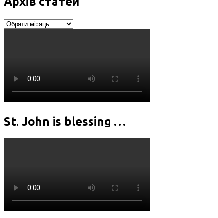
Архів статей
Архів
статей
St. John is blessing …