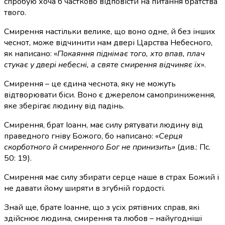
спробую хоча б частково відповісти на питання братства
твого.
Смирення настільки велике, що воно одне, й без інших
чеснот, може відчинити нам двері Царства Небесного,
як написано: «
Покаяння піднімає того, хто впав, плач
стукає у двері небесні, а святе смирення відчиняє їх
».
Смирення – це єдина чеснота, яку не можуть
відтворювати біси. Воно є джерелом самоприниження,
яке зберігає людину від падінь.
Смирення, брат Іоанн, має силу рятувати людину від
праведного гніву Божого, бо написано: «
Серця
скорботного й смиренного Бог не принизить»
(див.: Пс.
50: 19).
Смирення має силу збирати серце наше в страх Божий і
не давати йому ширяти в згубній гордості.
Знай ще, брате Іоанне, що з усіх рятівних справ, які
здійснює людина, смирення та любов – найугодніші