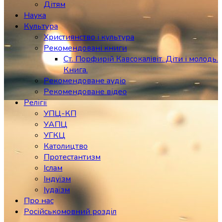
Дітям
Наука
Культура
Християнство і культура
Рекомендовані книги
Ст. Порфирій Кавсокалівіт. Діти і молодь.
Книга.
Рекомендоване аудіо
Рекомендоване відео
Релігії
УПЦ-КП
УАПЦ
УГКЦ
Католицтво
Протестантизм
Іслам
Індуїзм
Іудаїзм
Про нас
Російськомовний розділ