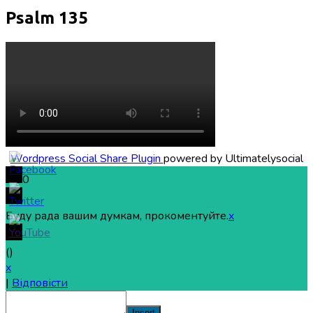
Psalm 135
Wordpress Social Share Plugin
powered by Ultimatelysocial
0
Буду рада вашим думкам, прокоментуйте.
x
(
)
x
|
Відповісти
Insert