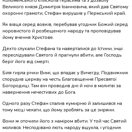
Коломенського єпископа Герасима та з дозволу
Великого князя Димитрія Іоанновича, який дав Святому
охоронні грамоти, Стефан вирушив у Пермський край.
Як вівця серед вовків, перебував угодник Божий серед
норовистого й розбещеного народу та проповідував
йому вчення Христове.
Дехто слухали Стефана та наверталися до Істини, інші
переслідували Святого й прагнули вбити, але Господь
беріг його від смерті.
Біля гирла річки Вимі, що впадає у Вичегду, Подвижник
спорудив церкву на честь Благовіщення Пресвятої
Богородиці. Там він проводив дні й ночі в молитві за
навернення нечестивих до Бога.
Одного разу Стефан спалив кумирню й залишився на
тому місці чекати, що йому зроблять за це зиряни.
Вони ж оточили його з наміром вбити. У той час Святий
молився. Несподівано лють народу вщухла, і угодник