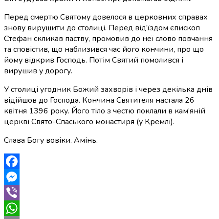
Перед смертю Святому довелося в церковних справах
знову вирушити до столиці. Перед від’їздом єпископ
Стефан скликав паству, промовив до неї слово повчання
та сповістив, що наблизився час його кончини, про що
йому відкрив Господь. Потім Святий помолився і
вирушив у дорогу.
У столиці угодник Божий захворів і через декілька днів
відійшов до Господа. Кончина Святителя настала 26
квітня 1396 року. Його тіло з честю поклали в кам’яній
церкві Свято-Спаського монастиря (у Кремлі).
Слава Богу вовіки. Амінь.
Facebook
Messenger
Viber