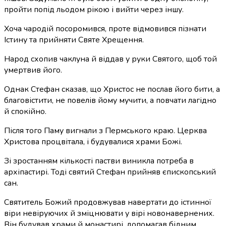
пройти попід льодом рікою і вийти через іншу.
Хоча чародій посоромився, проте відмовився пізнати
Істину та прийняти Святе Хрещення.
Народ схопив чаклуна й віддав у руки Святого, щоб той
умертвив його.
Однак Стефан сказав, що Христос не послав його бити, а
благовістити, не повелів йому мучити, а повчати лагідно
й спокійно.
Після того Паму вигнали з Пермського краю. Церква
Христова процвітала, і будувалися храми Божі.
Зі зростанням кількості пастви виникла потреба в
архіпастирі. Тоді святий Стефан прийняв єпископський
сан.
Святитель Божий продовжував навертати до істинної
віри невіруючих й зміцнювати у вірі новонавернених.
Він будував храми й монастирі, допомагав бідним.