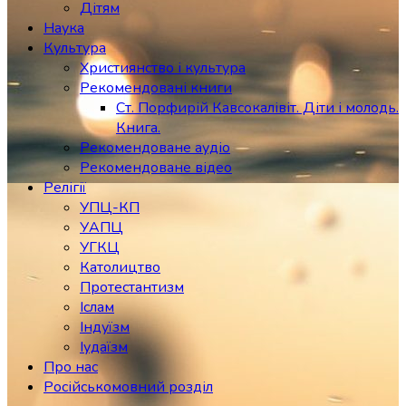
Дітям
Наука
Культура
Християнство і культура
Рекомендовані книги
Ст. Порфирій Кавсокалівіт. Діти і молодь.
Книга.
Рекомендоване аудіо
Рекомендоване відео
Релігії
УПЦ-КП
УАПЦ
УГКЦ
Католицтво
Протестантизм
Іслам
Індуїзм
Іудаїзм
Про нас
Російськомовний розділ