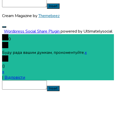
Insert
Cream Magazine by
Themebeez
Wordpress Social Share Plugin
powered by Ultimatelysocial
0
Буду рада вашим думкам, прокоментуйте.
x
(
)
x
|
Відповісти
Insert