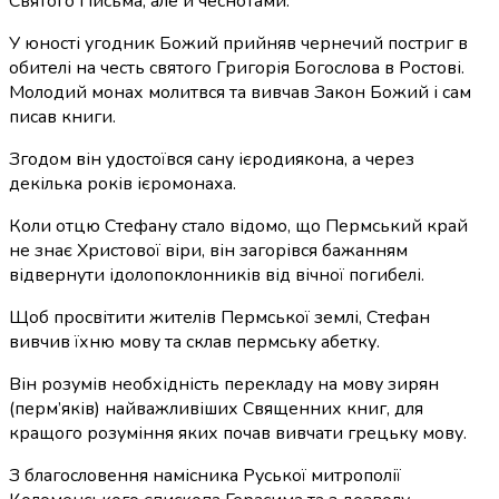
Святого Письма, але й чеснотами.
У юності угодник Божий прийняв чернечий постриг в
обителі на честь святого Григорія Богослова в Ростові.
Молодий монах молитвся та вивчав Закон Божий і сам
писав книги.
Згодом він удостоївся сану ієродиякона, а через
декілька років ієромонаха.
Коли отцю Стефану стало відомо, що Пермський край
не знає Христової віри, він загорівся бажанням
відвернути ідолопоклонників від вічної погибелі.
Щоб просвітити жителів Пермської землі, Стефан
вивчив їхню мову та склав пермську абетку.
Він розумів необхідність перекладу на мову зирян
(перм’яків) найважливіших Священних книг, для
кращого розуміння яких почав вивчати грецьку мову.
З благословення намісника Руської митрополії