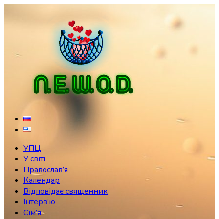
Skip
to
content
УПЦ
У світі
Православ’я
Календар
Відповідає священник
Інтерв’ю
Сім’я