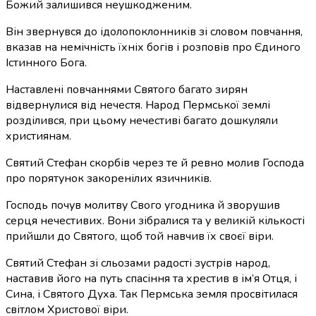
Божий залишився неушкодженим.
Він звернувся до ідолопоклонників зі словом повчання,
вказав на немічність їхніх богів і розповів про Єдиного
Істинного Бога.
Наставлені повчаннями Святого багато зирян
відвернулися від нечестя. Народ Пермської землі
розділився, при цьому нечестиві багато дошкуляли
християнам.
Святий Стефан скорбів через те й ревно молив Господа
про порятунок закоренілих язичників.
Господь почув молитву Свого угодника й зворушив
серця нечестивих. Вони зібралися та у великій кількості
прийшли до Святого, щоб той навчив їх своєї віри.
Святий Стефан зі сльозами радості зустрів народ,
наставив його на путь спасіння та хрестив в ім’я Отця, і
Сина, і Святого Духа. Так Пермська земля просвітилася
світлом Христової віри.