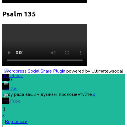
Psalm 135
Wordpress Social Share Plugin
powered by Ultimatelysocial
0
Буду рада вашим думкам, прокоментуйте.
x
(
)
x
|
Відповісти