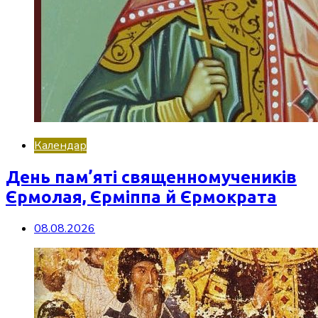
Календар
День пам’яті священномучеників
Єрмолая, Єрміппа й Єрмократа
08.08.2026