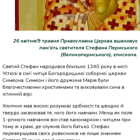
26 квітня/9 травня Православна Церква вшановує
пам’ять святителя Стефана Пермського
(Великопермського), єпископа.
Святий Стефан народився близько 1340 року в місті
Устюзі в сім’ї читця Богородицької соборної церкви
Симеона. Симеон і його дружина Марія були
благочестивими християнами та виховували сина в
істинній вірі.
Хлопчик мав високі розумові здібності та швидко й
твердо засвоював те, чого його навчали. Менш як після
1-річного навчання він став канонархом і читцем при
тому ж храмі, де служив його батько. Стефан
перевершував своїх ровесників не лише знанням