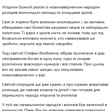
Угодник Божий разом із новонаверненим народом
розоряв язичницькі капища та знищував ідолів.
Самі ж зиряни були вмілими мисливцями і, за звичаєм,
обвішували свої божества шкурами звірів та найкращим
полотном. Ті дари з ідолів ніхто не знімав, тому що під
бісівським впливом кожного, хто наважувався це
зробити, корчило від тяжкої хвороби.
Тоді святий Стефан безбоязно зібрав принесене в дар
несправжнім богам в одну купу, туди ж скидав
розсічених власноруч кумирів і все спалив. При цьому
він не зазнав ніякої шкоди, що зміцнювало
новонавернених у вірі.
Святий спорудив ще два храми, а при храмах влаштував
училища, де навчав юнаків та дітей і так готував для
пермського народу кліриків та вчителів.
У той час начальником чародіїв і волхвів був запеклий в
язичництві Пама. Він по-всякому намагався повернути