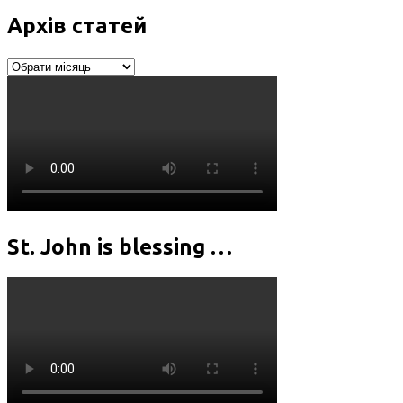
Архів статей
Архів
статей
St. John is blessing …