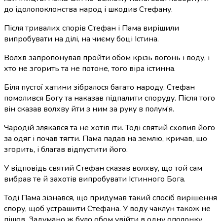
до ідолопоклонства народ і шкодив Стефану.
Після тривалих спорів Стефан і Пама вирішили
випробувати на ділі, на чиєму боці Істина.
Волхв запропонував пройти обом крізь вогонь і воду, і
хто не згорить та не потоне, того віра істинна.
Біля пустої хатини зібралося багато народу. Стефан
помолився Богу та наказав підпалити споруду. Після того
він сказав волхву йти з ним за руку в полум’я.
Чародій злякався та не хотів іти. Тоді святий схопив його
за одяг і почав тягти. Пама падав на землю, кричав, що
згорить, і благав відпустити його.
У відповідь святий Стефан сказав волхву, що той сам
вибрав те й захотів випробувати Істинного Бога.
Тоді Пама зізнався, що придумав такий спосіб вирішення
спору, щоб устрашити Стефана. У воду чаклун також не
пішов. Задумано ж було обом увійти в одну ополонку,