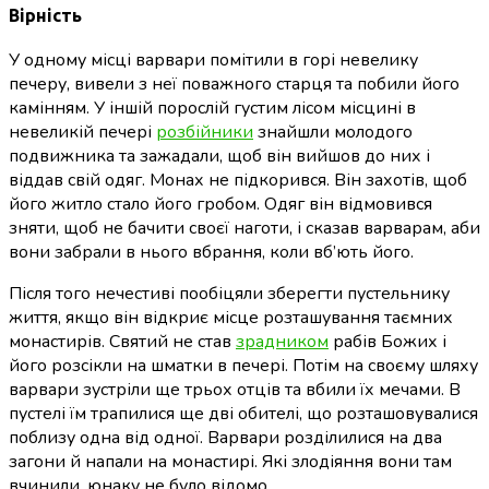
Вірність
У одному місці варвари помітили в горі невелику
печеру, вивели з неї поважного старця та побили його
камінням. У іншій порослій густим лісом місцині в
невеликій печері
розбійники
знайшли молодого
подвижника та зажадали, щоб він вийшов до них і
віддав свій одяг. Монах не підкорився. Він захотів, щоб
його житло стало його гробом. Одяг він відмовився
зняти, щоб не бачити своєї наготи, і сказав варварам, аби
вони забрали в нього вбрання, коли вб’ють його.
Після того нечестиві пообіцяли зберегти пустельнику
життя, якщо він відкриє місце розташування таємних
монастирів. Святий не став
зрадником
рабів Божих і
його розсікли на шматки в печері. Потім на своєму шляху
варвари зустріли ще трьох отців та вбили їх мечами. В
пустелі їм трапилися ще дві обителі, що розташовувалися
поблизу одна від одної. Варвари розділилися на два
загони й напали на монастирі. Які злодіяння вони там
вчинили, юнаку не було відомо.