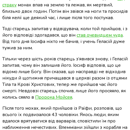
страху
монах впав на землю та лежав, як мертвий,
близько двох годин. Потім він звівся на ноги та просидів
біля келії ще деякий час, і лише після того постукав.
Тоді старець запитав у відвідувача, коли той прийшов, і з
його відповіді здогадався, що він
став очевидцем чуда
.
Від того дня Іосифа ніхто не бачив, і учень Геласій дуже
тужив за ним.
Тільки через шість років старець з’явився знову, і Геласій
запитав, чому він залишив його. Іосиф відповів, що це
відомо лише Богу. Він сказав, що насправді не відходив
нікуди й щотижня причащався в церкві разом із отцями
Тіла та Крові Христових, тепер же прийшов час його
смерті. Невдовзі старець спочив, лице його просяяло, як
колись сяяло в
Пророка Мойсея
.
Після того мохах, який прийшов із Раїфи, розповів, що
всього їх подвизалося 43 чоловіки. Якось люди, яким
вдалося врятуватися від варварів, сповістили їм про
наближення нечестивих. Влемміани зійшли з корабля на