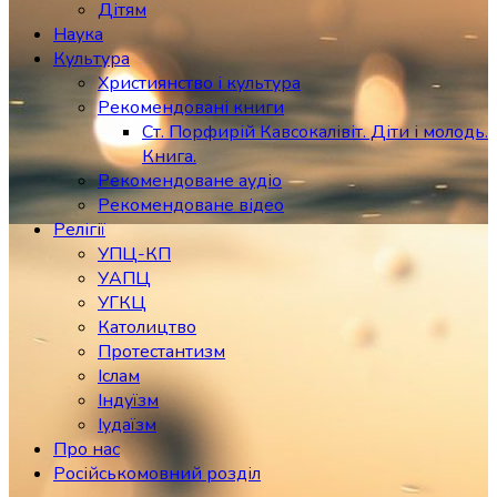
Дітям
Наука
Культура
Християнство і культура
Рекомендовані книги
Ст. Порфирій Кавсокалівіт. Діти і молодь.
Книга.
Рекомендоване аудіо
Рекомендоване відео
Релігії
УПЦ-КП
УАПЦ
УГКЦ
Католицтво
Протестантизм
Іслам
Індуїзм
Іудаїзм
Про нас
Російськомовний розділ