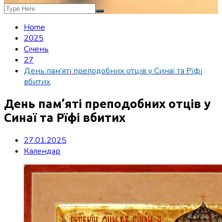
Home
2025
Січень
27
День пам’яті преподобних отців у Синаї та Рїфі
вбитих
День пам’яті преподобних отців у
Синаї та Рїфі вбитих
27.01.2025
Календар