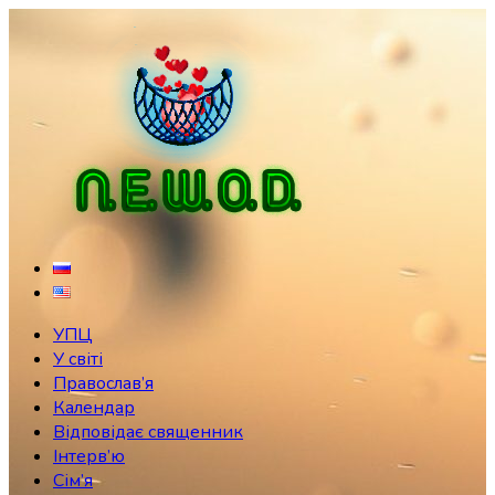
Skip
to
content
УПЦ
У світі
Православ’я
Календар
Відповідає священник
Інтерв’ю
Сім’я