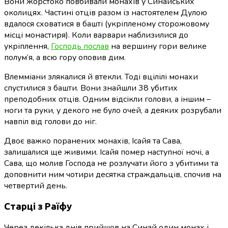
Вони жорстоко повбивали монахів у Синайських
околицях. Частині отців разом із настоятелем Дулою
вдалося сховатися в башті (укріпленому сторожовому
місці монастиря). Коли варвари наблизилися до
укріплення,
Господь послав
на вершину гори велике
полум’я, а всю гору оповив дим.
Влемміани злякалися й втекли. Тоді вцілілі монахи
спустилися з башти. Вони знайшли 38 убитих
преподобних отців. Одним відсікли голови, а іншим –
ноги та руки, у декого не було очей, а деяких розрубали
навпіл від голови до ніг.
Двоє важко поранених монахів, Ісайя та Сава,
залишалися ще живими. Ісайя помер наступної ночі, а
Сава, що молив Господа не розлучати його з убитими та
доповнити ним чотири десятка страждальців, спочив на
четвертий день.
Старці з Раїфу
Через декілька днів прийшов на Синай один монах і