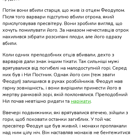
Потім вони вбили старця, що жив із отцем Феодулом.
Після того варвари підступно вбили отрока, який
прислуговував пресвітеру. Вони зробили вигляд, що
хочуть помилувати його. За наказом нечестивців отрок
нахилився зібрати розсипані плоди, але його одразу
вбили.
Коли одних преподобних отців вбивали, дехто з
варварів дали знак іншим тікати. Так сильніші мужі
врятувалися від погибелі на малодоступній горі. Серед
них був і Ніл Постник. Однак його син (теж звати
Феодул) залишився в руках розбійників. Феодул мав
гарну зовнішність, і вони вирішили принести його в
жертву ранковій зорі, якій поклонялися. Преподобний
Ніл почав невтішно ридати та
нарікати
.
Ввечері подвижники, які врятувалися втечею, зійшли з
гори, щоб поховати останки загиблих. У той час
пресвітер Феодул ще був живий, і монахи проплакали
над ним цілу ніч. Він наставляв монахів не бентежитися