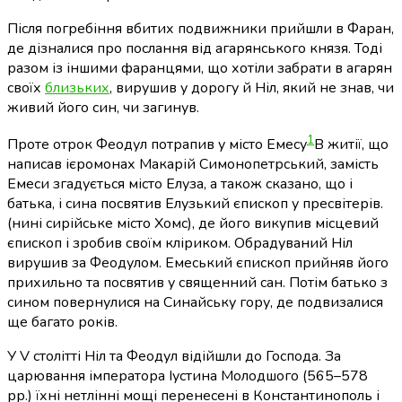
Після погребіння вбитих подвижники прийшли в Фаран,
де дізналися про послання від агарянського князя. Тоді
разом із іншими фаранцями, що хотіли забрати в агарян
своїх
близьких
, вирушив у дорогу й Ніл, який не знав, чи
живий його син, чи загинув.
1
Проте отрок Феодул потрапив у місто Емесу
В житії, що
написав ієромонах Макарій Симонопетрський, замість
Емеси згадується місто Елуза, а також сказано, що і
батька, і сина посвятив Елузький єпископ у пресвітерів.
(нині сирійське місто Хомс), де його викупив місцевий
єпископ і зробив своїм кліриком. Обрадуваний Ніл
вирушив за Феодулом. Емеський єпископ прийняв його
прихильно та посвятив у священний сан. Потім батько з
сином повернулися на Синайську гору, де подвизалися
ще багато років.
У V столітті Ніл та Феодул відійшли до Господа. За
царювання імператора Іустина Молодшого (565–578
рр.) їхні нетлінні мощі перенесені в Константинополь і