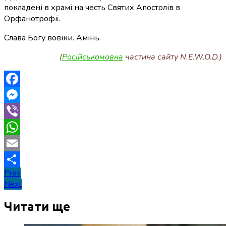
покладені в храмі на честь Святих Апостолів в
Орфанотрофії.
Слава Богу вовіки. Амінь.
(
Російськомовна
частина сайту N.E.W.O.D.)
Facebook
Messenger
Viber
WhatsApp
Email
Навігація
Prev
Поділитися
Next
записів
Читати ще