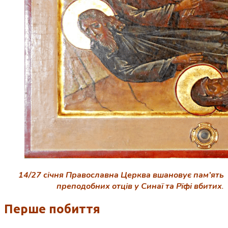
14/27 січня Православна Церква вшановує пам’ять
преподобних отців у Синаї та Рїфі вбитих
.
Перше побиття