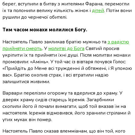
берег, вступили в битву з жителями Фарана, перемогли
їх та полонили велику кількість жінок і
дітей
. Потім вони
рушили до чернечої обителі.
Тим часом монахи молилися Богу.
Настоятель Павло закликав братію мужньо та
з радістю
прийняти смерть
. У
молитві до Бога
Святий просив
укріпити їх та прийняти їхні душі. Після молитви монахи
промовили: «Амінь». У той час із вівтаря почувся Голос:
«Прийдіть до Мене всі тружденні й обтяжені, і Я упокою
вас». Братію охопив страх, і всі втратили надію
залишитися живими.
Варвари перелізли огорожу та вдерлися до храму. У
дверях храму сидів старець Ієремія. Загарбники
схопили його й почали вимагати, щоб той вказав їм на
настоятеля. Ієремія відмовився, його зранили стрілами й
утих муках він помер.
Настоятель Павло сказав влемміанам, що він той, кого