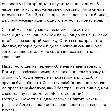
епархом у Царгороді, мав дружину та двох дітей. З
часом він та його дружина зреклися світу. Ніл із сином
вирушив на Синай, а його дружина з дочкою – в Єгипет,
де стали насельницями одного з жіночих монастирів.
Святий Ніл відвідував пустельників, що жили в
околицях. Якось він із сином прийшов до отців, які саме
в той час разом приймали їжу. Один із них, пресвітер
Феодул, прозрів духом біду та висловив сумнів щодо
того, чи доведеться їм до смерті ще раз зібратися за
трапезою.
Наступного дня на чернечу обитель напали варвари.
Вони розграбували комори, монахів вивели з храму та
оголили. Старців нечестиві поставили в ряд, щоб їх
зручно було вбивати. Спочатку розбійники приступили
до пресвітера Феодула, який безстрашно схилив під меч
свою голову та промовив: «Благословенний
Господь!». Нечестивці двічі вдарили Святого мечем і
розсікли його тіло від хребта до щелепи та від плеча до
грудей.