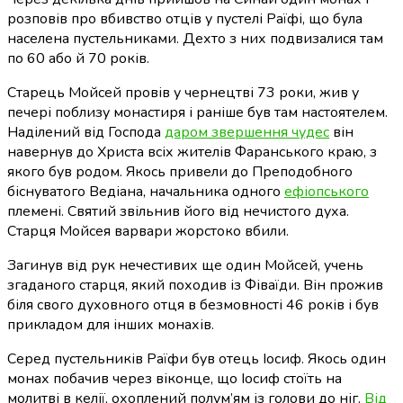
розповів про вбивство отців у пустелі Раїфі, що була
населена пустельниками. Дехто з них подвизалися там
по 60 або й 70 років.
Старець Мойсей провів у чернецтві 73 роки, жив у
печері поблизу монастиря і раніше був там настоятелем.
Наділений від Господа
даром звершення чудес
він
навернув до Христа всіх жителів Фаранського краю, з
якого був родом. Якось привели до Преподобного
біснуватого Ведіана, начальника одного
ефіопського
племені. Святий звільнив його від нечистого духа.
Старця Мойсея варвари жорстоко вбили.
Загинув від рук нечестивих ще один Мойсей, учень
згаданого старця, який походив із Фіваїди. Він прожив
біля свого духовного отця в безмовності 46 років і був
прикладом для інших монахів.
Серед пустельників Раїфи був отець Іосиф. Якось один
монах побачив через віконце, що Іосиф стоїть на
молитві в келії, охоплений полум’ям із голови до ніг.
Від