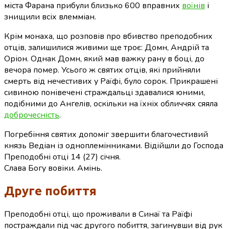
міста Фарана прибули близько 600 вправних
воїнів
і
знищили всіх влемміан.
Крім монаха, що розповів про вбивство преподобних
отців, залишилися живими ще троє: Домн, Андрій та
Оріон. Однак Домн, який мав важку рану в боці, до
вечора помер. Усього ж святих отців, які прийняли
смерть від нечестивих у Раїфі, було сорок. Прикрашені
сивиною понівечені страждальці здавалися юними,
подібними до Ангелів, оскільки на їхніх обличчях сяяла
доброчесність
.
Погребіння святих допоміг звершити благочестивий
князь Ведіан із одноплемінниками. Відійшли до Господа
Преподобні отці 14 (27) січня.
Слава Богу вовіки. Амінь.
Друге побиття
Преподобні отці, що проживали в Синаї та Раїфі
постраждали під час другого побиття, загинувши від рук