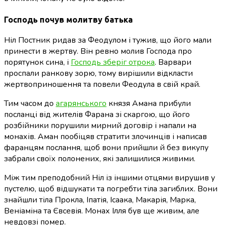
Господь почув молитву батька
Ніл Постник ридав за Феодулом і тужив, що його мали
принести в жертву. Він ревно молив Господа про
порятунок сина, і
Господь зберіг отрока
. Варвари
проспали ранкову зорю, тому вирішили відкласти
жертвоприношення та повели Феодула в свій край.
Тим часом до
агарянського
князя Амана прибули
посланці від жителів Фарана зі скаргою, що його
розбійники порушили мирний договір і напали на
монахів. Аман пообіцяв стратити злочинців і написав
фаранцям послання, щоб вони прийшли й без викупу
забрали своїх полонених, які залишилися живими.
Між тим преподобний Ніл із іншими отцями вирушив у
пустелю, щоб відшукати та погребти тіла загиблих. Вони
знайшли тіла Прокла, Іпатія, Ісаака, Макарія, Марка,
Веніаміна та Євсевія. Монах Ілля був ще живим, але
невдовзі помер.