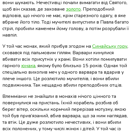
вони шукають. Нечестивці почали вимагати від Святого,
щоб він сказав, де заховане
золото
. Преподобний
відповів, що нічого не має, крім старезного одягу, в яке
вбране його тіло. Тоді мучителі випустили в Павла багато
стріл, пробили каменем йому голову, а потім розрубали її
навпіл.
У той час монах, який прибув згодом на
Синайську гору
,
сховався під пальмовим гіллям. Варвари кинулися
вбивати всіх присутніх у храмі. Вони хотіли помилувати
гарного
юнака
, якому було близько 15 років. Однак той
спеціально вихопив меч у одного варвара та вдарив у
плече іншого. Це розлютило мучителів, і вони вбили
подвижника. Так нещадно вбили преподобних отців.
Влемміани не знайшли в монахів нічого цінного та
повернулися на пристань. Їхній корабель розбив об
берег вітер, оскільки кормчий перерізав мотузку, якою
той був прив’язаний, вбив варвара, що за ним наглядав,
та втік. Це дуже розлютило нечестивих, і вони вбили
всіх полонених, у тому числі жінок і дітей. У той час із