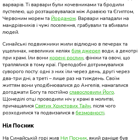
варварів. Ті варвари були кочевниками та бродили
пустелею, що розташовувалася між Аравією та Єгиптом,
Червоним морем та
Йорданом
. Варвари нападали на
мандрівників і чужі поселення, грабували та вбивали
людей.
Синайські подвижники жили відлюдно в печерах та
ущелинах, невеликих келіях
біля джерел
води, а декотрі
при храмі. Їли вони
корені рослин
, фініки та овочі, що
траплялися в тому краї. Преподобні дотримувалися
суворого посту: одні з них їли через день, другі через
два-три дні, а треті – лише раз на тиждень. Своїм
життям вони уподібнювалися до Ангелів, намагалися
догоджати Богу та постійно
славословили Його
.
Щонеділі отці проводили ніч у храмі в молитві,
причащалися
Святих Христових Тайн
, після чого
розходилися та подвизалися в
безмовності
.
Ніл Посник
На Синайській горі жив
Ніл Посник
, який раніше був