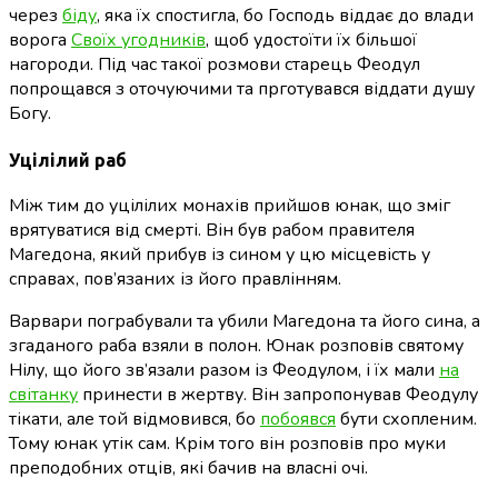
через
біду
, яка їх спостигла, бо Господь віддає до влади
ворога
Своїх угодників
, щоб удостоїти їх більшої
нагороди. Під час такої розмови старець Феодул
попрощався з оточуючими та прготувався віддати душу
Богу.
Уцілілий раб
Між тим до уцілілих монахів прийшов юнак, що зміг
врятуватися від смерті. Він був рабом правителя
Магедона, який прибув із сином у цю місцевість у
справах, пов’язаних із його правлінням.
Варвари пограбували та убили Магедона та його сина, а
згаданого раба взяли в полон. Юнак розповів святому
Нілу, що його зв’язали разом із Феодулом, і їх мали
на
світанку
принести в жертву. Він запропонував Феодулу
тікати, але той відмовився, бо
побоявся
бути схопленим.
Тому юнак утік сам. Крім того він розповів про муки
преподобних отців, які бачив на власні очі.