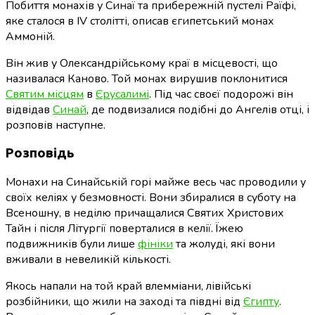
Побиття монахів у Синаї та прибережній пустелі Раїфі,
яке сталося в IV столітті, описав єгипетський монах
Аммоній.
Він жив у Олександрійському краї в місцевості, що
називалася Каново. Той монах вирушив поклонитися
Святим місцям
в
Єрусалимі
. Під час своєї подорожі він
відвідав
Синай
, де подвизалися подібні до Ангелів отці, і
розповів наступне.
Розповідь
Монахи на Синайській горі майже весь час проводили у
своїх келіях у безмовності. Вони збиралися в суботу на
Всеношну, в неділю причащалися Святих Христових
Тайн і після Літургії поверталися в келії. Їжею
подвижників були лише
фініки
та жолуді, які вони
вживали в невеликій кількості.
Якось напали на той край влемміани, лівійські
розбійники, що жили на заході та півдні від
Єгипту
.