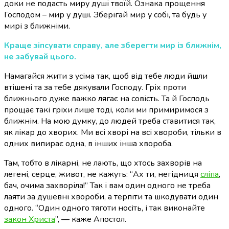
доки не подасть миру душі твоїй. Ознака прощення
Господом – мир у душі. Зберігай мир у собі, та будь у
мирі з ближніми.
Краще зіпсувати справу, але зберегти мир із ближнім,
не забувай цього.
Намагайся жити з усіма так, щоб від тебе люди йшли
втішені та за тебе дякували Господу.
Гріх проти
ближнього дуже важко лягає на совість. Та й Господь
прощає такі гріхи лише тоді, коли ми примиримося з
ближнім.
На мою думку, до людей треба ставитися так,
як лікар до хворих. Ми всі хворі на всі хвороби, тільки в
одних випирає одна, в інших інша хвороба.
Там, тобто в лікарні, не лають, що хтось захворів на
легені, серце, живот, не кажуть: “Ах ти, негідниця
сліпа
,
бач, очима захворіла!” Так і вам один одного не треба
лаяти за душевні хвороби, а терпіти та шкодувати один
одного. “Один одного тяготи носіть, і так виконайте
закон Христа
”, — каже Апостол.