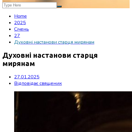
Home
2025
Січень
27
Духовні настанови старця мирянам
Духовні настанови старця
мирянам
27.01.2025
Відповідає священик