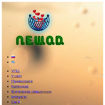
Skip
to
content
УПЦ
У світі
Православ’я
Календар
Відповідає священник
Інтерв’ю
Сім’я