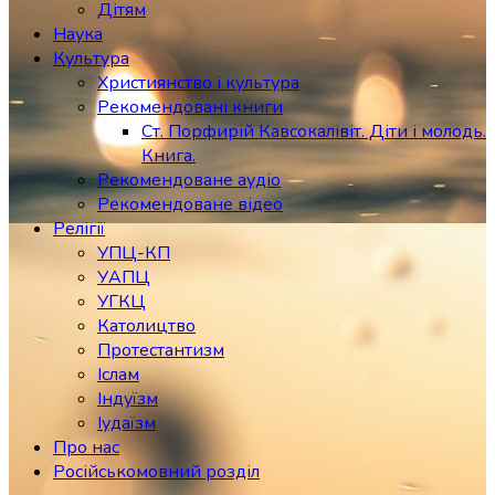
Дітям
Наука
Культура
Християнство і культура
Рекомендовані книги
Ст. Порфирій Кавсокалівіт. Діти і молодь.
Книга.
Рекомендоване аудіо
Рекомендоване відео
Релігії
УПЦ-КП
УАПЦ
УГКЦ
Католицтво
Протестантизм
Іслам
Індуїзм
Іудаїзм
Про нас
Російськомовний розділ