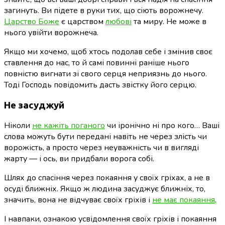
загинуть.
Ви підете в руки тих, що сіють ворожнечу.
Царство Боже
є царством
любові
та миру. Не може в
нього увійти ворожнеча.
Якщо ми хочемо, щоб хтось подолав себе і змінив своє
ставлення до нас, то й самі повинні раніше нього
повністю вигнати зі свого серця неприязнь до нього.
Тоді Господь повідомить дасть звістку його серцю.
Не засуджуй
Ніколи
не кажіть поганого
чи іронічно ні про кого… Ваші
слова можуть бути передані навіть не через злість чи
ворожість, а просто через неуважність чи в вигляді
жарту — і ось, ви придбали ворога собі.
Шлях до спасіння через покаяння у своїх гріхах, а не в
осуді ближніх. Якщо ж людина засуджує ближніх, то,
значить, вона не відчуває своїх гріхів і
не має покаяння
.
І навпаки, ознакою усвідомлення своїх гріхів і покаяння