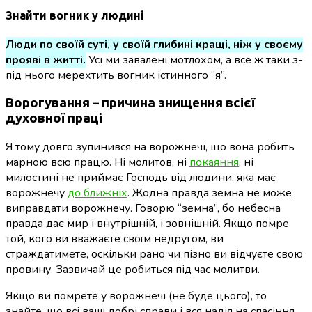
Знайти вогник у людині
Люди по своїй суті, у своїй глибині кращі, ніж у своєму
прояві в житті.
Усі ми завалені мотлохом, а все ж таки з-
під нього мерехтить вогник істинного “я”.
Ворогування – причина знищення всієї
духовної праці
Я тому довго зупинився на ворожнечі, що вона робить
марною всю працю.
Ні молитов, ні
покаяння
, ні
милостині не приймає Господь від людини, яка має
ворожнечу
до ближніх
.
Жодна правда земна не може
виправдати ворожнечу. Говорю “земна”, бо небесна
правда дає мир і внутрішній, і зовнішній. Якщо помре
той, кого ви вважаєте своїм недругом, ви
страждатимете, оскільки рано чи пізно ви відчуєте свою
провину. Зазвичай це робиться під час молитви.
Якщо ви помрете у ворожнечі (не буде цього), то
знайте, що всі ваші добрі справи і вся надія на спасіння