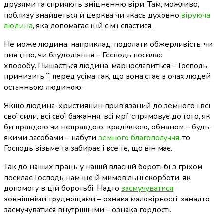
друзями та сприяють зміцненню віри. Там, можливо,
поблизу знайдеться й церква чи якась духовно
віруюча
людина
, яка допомагає цій сім’ї спастися.
Не може людина, наприклад, подолати обжерливість, чи
пияцтво, чи блудодіяння – Господь посилає
хворобу. Пишається людина, марнославиться – Господь
принизить її перед усіма так, що вона стає в очах людей
останньою людиною.
Якщо людина-християнин прив’язаний до земного і всі
свої сили, всі свої бажання, всі мрії спрямовує до того, як
би правдою чи неправдою, крадіжкою, обманом – будь-
якими засобами – набути
земного благополуччя
, то
Господь візьме та забирає і все те, що він має.
Так до наших праць у нашій власній боротьбі з гріхом
посилає Господь нам ще й мимовільні скорботи, як
допомогу в цій боротьбі.
Надто
засмучуватися
зовнішніми труднощами – ознака маловірності; занадто
засмучуватися внутрішніми – ознака гордості.