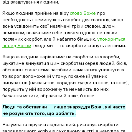
від влаштування людини.
Якщо людина прийме на віру
слово Боже
про
необхідність і неминучість скорбот для спасіння, якщо
вона усвідомить свої незлічені гріхи словом, ділом,
помислом, вважатиме себе цілком гідною не тільки
посланих скорбот, але й набагато більших,
упокориться
перед Богом
і людьми — то скорботи стануть легшими.
Якщо ж людина нарікатиме на скорботи та хвороби,
шукатиме винуватця цим скорботам серед людей, бісів,
обставин, стане всіма засобами намагатися уникнути їх,
то ворог допоможе їй у тому, покаже їй уявних
винуватців (начальство, порядки, сусіди та інше, та інше),
порушить у ній ворожнечу та ненависть до них,
бажання мстити, ображати й інше, й інше.
Люди та обставини — лише знаряддя Божі, які часто
не розуміють того, що роблять.
Розумна та віруюча людина використовує скорботи
задля великого успіху в духовному житті, а немудра, та,