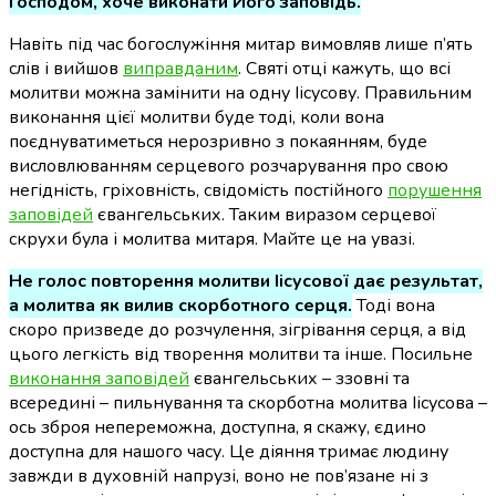
Господом, хоче виконати Його заповідь.
Навіть під час богослужіння митар вимовляв лише п’ять
слів і вийшов
виправданим
. Святі отці кажуть, що всі
молитви можна замінити на одну Іісусову. Правильним
виконання цієї молитви буде тоді, коли вона
поєднуватиметься нерозривно з покаянням, буде
висловлюванням серцевого розчарування про свою
негідність, гріховність, свідомість постійного
порушення
заповідей
євангельських. Таким виразом серцевої
скрухи була і молитва митаря. Майте це на увазі.
Не голос повторення молитви Іісусової дає результат,
а молитва як вилив скорботного серця.
Тоді вона
скоро призведе до розчулення, зігрівання серця, а від
цього легкість від творення молитви та інше. Посильне
виконання заповідей
євангельських – ззовні та
всередині – пильнування та скорботна молитва Іісусова –
ось зброя непереможна, доступна, я скажу, єдино
доступна для нашого часу. Це діяння тримає людину
завжди в духовній напрузі, воно не пов’язане ні з