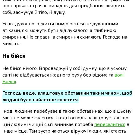
що нарікає, втрачає випадок для придбання, шкодить
собі, засмучує й тіло, й душу.
Успіх духовного життя вимірюється не духовними
втіхами, які можуть бути від лукавого, а глибиною
смирення.
Не справи, а смирення схиляють Господа на
милість.
Не бійся
Не бійся нічого. Впроваджуй у собі думку, що в усьому
світі не відбувається жодного руху без відома та
волі
Божої
.
Господь веде, влаштовує обставини таким чином, щоб
людині було найлегше спастися.
Іноді людина перебуває в таких обставинах, що в цьому
місті не може спастися. І тоді Господь влаштовує так, що
цій людині чи цій сім’ї виникає потреба
переселитися
в
інше місце. Там зустрічаються віруючі люди, які стають