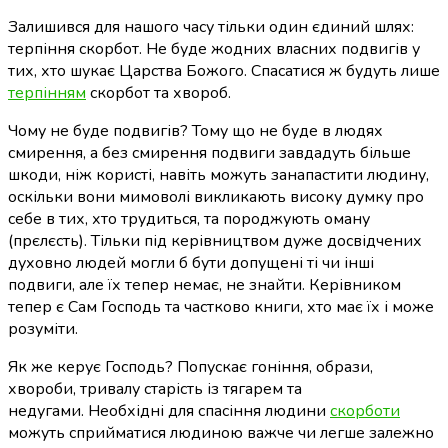
Залишився для нашого часу тільки один єдиний шлях:
терпіння скорбот. Не буде жодних власних подвигів у
тих, хто шукає Царства Божого. Спасатися ж будуть лише
терпінням
скорбот та хвороб.
Чому не буде подвигів? Тому що не буде в людях
смирення, а без смирення подвиги завдадуть більше
шкоди, ніж користі, навіть можуть занапастити людину,
оскільки вони мимоволі викликають високу думку про
себе в тих, хто трудиться, та породжують оману
(прєлєсть). Тільки під керівництвом дуже досвідчених
духовно людей могли б бути допущені ті чи інші
подвиги, але їх тепер немає, не знайти. Керівником
тепер є Сам Господь та частково книги, хто має їх і може
розуміти.
Як же керує Господь? Попускає гоніння, образи,
хвороби, тривалу старість із тягарем та
недугами.
Необхідні для спасіння людини
скорботи
можуть сприйматися людиною важче чи легше залежно