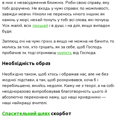
в них є незасудження ближніх. Роби свою справу, яку
тобі доручено. Не входь у чужі справи; по можливості,
завжди мовчи. Ніколи не перенось нічого іншим; як
камінь у морі, нехай тонуть у тобі всі слова, які почуєш.
Усіх жалій, всіх
прощай
і в душі, і на ділі, якщо випадок
буде.
Заплющ очі на чужі гріхи, а якщо не можна не бачити, то
молись за тих, хто грішать, як за себе, щоб Господь
пробачив їм, тоді отримаєш
милість
від Господа.
Необхідність обр
а
з
Необхідно також, щоб хтось і ображав нас, але не без
жодної підстави, а так, щоб розкривався, хоча б і
перебільшено, якийсь недолік. Кажу не з теорії, а на собі
неодноразово випробовував благотворність цього й
абсолютно переконано кажу, що наші кривдники —
наші найкращі вчителі.
Спасительний шлях
скорбот