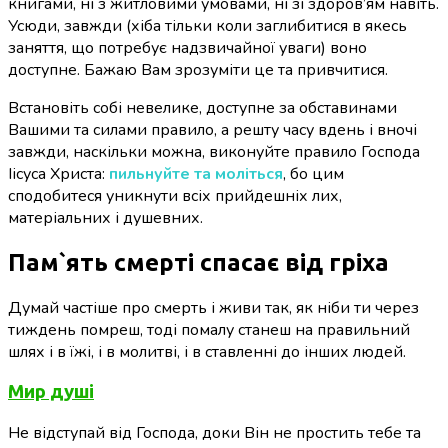
книгами, ні з житловими умовами, ні зі здоров’ям навіть.
Усюди, завжди (хіба тільки коли заглибитися в якесь
заняття, що потребує надзвичайної уваги) воно
доступне. Бажаю Вам зрозуміти це та привчитися.
Встановіть собі невелике, доступне за обставинами
Вашими та силами правило, а решту часу вдень і вночі
завжди, наскільки можна, виконуйте правило Господа
Іісуса Христа:
пильнуйте та моліться
, бо цим
сподобитеся уникнути всіх прийдешніх лих,
матеріальних і душевних.
Пам`ять смерті спасає від гріха
Думай частіше про смерть і живи так, як ніби ти через
тиждень помреш, тоді помалу станеш на правильний
шлях і в їжі, і в молитві, і в ставленні до інших людей.
Мир душі
Не відступай від Господа, доки Він не простить тебе та