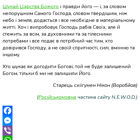
Шукай Царства Божого
і правди його — і, за словом
непорушним Самого Господа, словом твердішим, ніж
небо і земля, додасться і все необхідне в матеріальному
житті.
Хоч і випробовує Господь рабів Своїх, але й
стежить за всім, за духовними та за тілесними
потребами і все подає в потрібний час тим, хто
довірився Господу, а не своїй спритності, силі, вмінню та
іншому.
Хто шукає як догодити Богові, той не буде залишений
Богом, тільки б ми не залишили Його.
Старець схіїгумен Нікон (Воробйов)
(
Російськомовна
частина сайту N.E.W.O.D.)
Facebook
Messenger