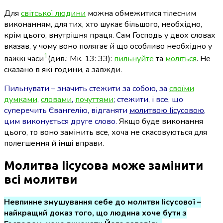
Для
світської людини
можна обмежитися тілесним
виконанням, для тих, хто шукає більшого, необхідно,
крім цього, внутрішня праця. Сам Господь у двох словах
вказав, у чому воно полягає й що особливо необхідно у
1
важкі часи
(див.: Мк. 13: 33)
:
пильнуйте
та
моліться
. Не
сказано в які години, а завжди.
Пильнувати – значить стежити за собою, за
своїми
думками
,
словами
,
почуттями
; стежити, і все, що
суперечить Євангелію, відганяти
молитвою Іісусовою
,
цим виконується друге слово.
Якщо буде виконання
цього, то воно замінить все, хоча не скасовуються для
полегшення й інші вправи.
Молитва Іісусова може замінити
всі молитви
Невпинне змушування себе до молитви Іісусової –
найкращий доказ того, що людина хоче бути з