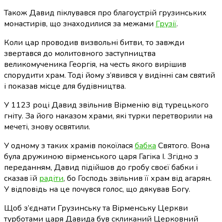
Також Давид піклувався про благоустрій грузинських
монастирів, що знаходилися за межами
Грузії
.
Коли цар проводив визвольні битви, то завжди
звертався до молитовного заступництва
великомученика Георгія, на честь якого вирішив
спорудити храм. Тоді йому з’явився у видінні сам святий
і показав місце для будівництва.
У 1123 році Давид звільнив Вірменію від турецького
гніту. За його наказом храми, які турки перетворили на
мечеті, знову освятили.
У одному з таких храмів покоїлася
бабка
Святого. Вона
була дружиною вірменського царя Гагіка І. Згідно з
переданням, Давид підійшов до гробу своєї бабки і
сказав їй
радіти
, бо Господь звільнив її храм від агарян.
У відповідь на це почувся голос, що дякував Богу.
Щоб з’єднати Грузинську та Вірменську Церкви
турботами царя Давида був скликаний Церковний