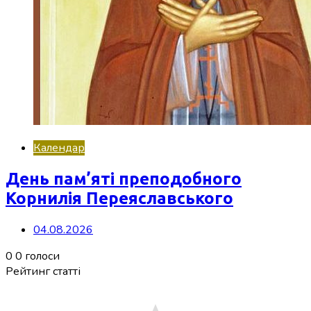
Календар
День пам’яті преподобного
Корнилія Переяславського
04.08.2026
0
0
голоси
Рейтинг статті