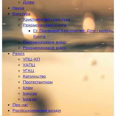
Дітям
Наука
Культура
Християнство і культура
Рекомендовані книги
Ст. Порфирій Кавсокалівіт. Діти і молодь.
Книга.
Рекомендоване аудіо
Рекомендоване відео
Релігії
УПЦ-КП
УАПЦ
УГКЦ
Католицтво
Протестантизм
Іслам
Індуїзм
Іудаїзм
Про нас
Російськомовний розділ