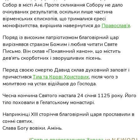
Собор в місті Ані. Проте скликання Собору не дало
очікуваних результатів, оскільки лише частина
вірменських єпископів, що трималися єресі
монофізитства, вирішила навернутися до
Православ’я
.
Поряд із високим патріотизмом благовірний цар
вирізнявся страхом Божим і любив читати Святе
Письмо. Він склав «Покаянний канон», що містить
дев’ять скорботних і зворушливих пісень.
Перед своєю смертю Давид склав духовний заповіт і
причастився
Тіла та Крові Христових
, після чого з
молитвою на устах відійшов до Господа.
Чесна кончина Святого настала 24 січня 1125 року. Його
тіло поховали в Гелатському монастирі.
Наприкінці ХІІІ сторіччя благовірний царя прославили в
сонмі святих.
Слава Богу вовіки. Амінь.
(
Святые православного Запада
на N.E.W.O.D.)