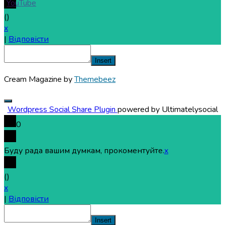
(
)
x
|
Відповісти
Insert
Cream Magazine by
Themebeez
Wordpress Social Share Plugin
powered by Ultimatelysocial
0
Буду рада вашим думкам, прокоментуйте.
x
(
)
x
|
Відповісти
Insert