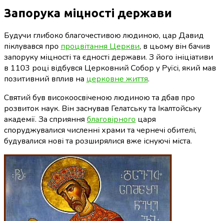
Запорука міцності держави
Будучи глибоко благочестивою людиною, цар Давид
піклувався про
процвітання Церкви
, в цьому він бачив
запоруку міцності та єдності держави. З його ініціативи
в 1103 році відбувся Церковний Собор у Руїсі, який мав
позитивний вплив на
церковне життя
.
Святий був високоосвіченою людиною та дбав про
розвиток наук. Він заснував Гелатську та Ікалтойську
академії. За сприяння
благовірного
царя
споруджувалися численні храми та чернечі обителі,
будувалися нові та розширялися вже існуючі міста.