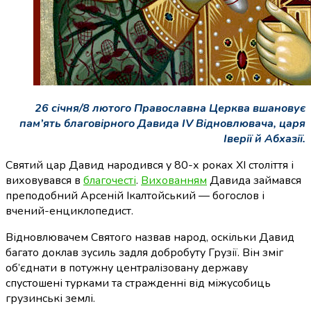
26 січня/8 лютого Православна Церква вшановує
пам’ять благовірного Давида IV Відновлювача, царя
Іверії й Абхазії.
Святий цар Давид народився у 80-х роках ХІ століття і
виховувався в
благочесті
.
Вихованням
Давида займався
преподобний Арсеній Ікалтойський — богослов і
вчений-енциклопедист.
Відновлювачем Святого назвав народ, оскільки Давид
багато доклав зусиль задля добробуту Грузії. Він зміг
об’єднати в потужну централізовану державу
спустошені турками та стражденні від міжусобиць
грузинські землі.