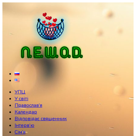
Skip
to
content
УПЦ
У світі
Православ’я
Календар
Відповідає священник
Інтерв’ю
Сім’я