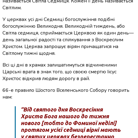
називається Світла Седмиця. Кожен її день називається
Світлим.
У церквах усі дні Седмиці богослужіння подібні
богослужінню Великодня.
Великодній тиждень, або
Світла седмиця, сприймається Церквою як один день—
день загальної радості та спілкування з Воскреслим
Христом.
Церква запрошує вірян причащатися на
Світлому тижні щодня.
Всі ці дні в храмах залишатимуться відчиненими
Царські врата в знак того, що своєю смертю Іісус
Христос відкрив людям дорогу в рай.
66-е правило Шостого Вселенського Собору говорить
нам:
“Від святого дня Воскресіння
Христа Бога нашого до тижня
нового [тобто до Фоминої неділі]
протягом усієї седмиці вірні мають
у святих церквах безперестанно