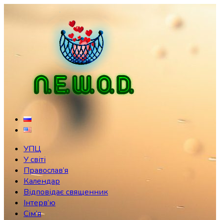
Skip
to
content
УПЦ
У світі
Православ’я
Календар
Відповідає священник
Інтерв’ю
Сім’я