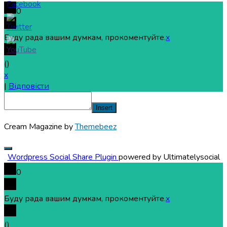
0
Буду рада вашим думкам, прокоментуйте.
x
(
)
x
|
Відповісти
Insert
Cream Magazine by
Themebeez
Wordpress Social Share Plugin
powered by Ultimatelysocial
0
Буду рада вашим думкам, прокоментуйте.
x
(
)