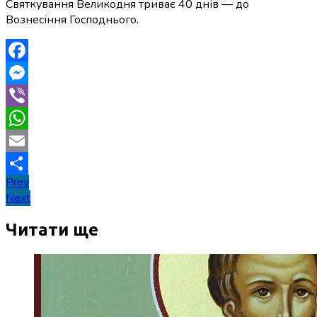
Святкування Великодня триває 40 днів — до
Вознесіння Господнього.
Facebook
Messenger
Viber
WhatsApp
Email
Навігація
Prev
Поділитися
Next
записів
Читати ще