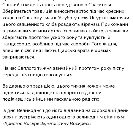
Світлий тиждень стоїть перед іконою Спасителя.
Зберігається традиція виносити артос під час хресних
ходів на Світлому тижні. У суботу після Літургії шматочки
цього священного хліба роздають вірянам. Прихожани
отримавши частини артоса споживають його, а залишки
зберігають протягом усього року та куштують їх
натщесерце, особливо під час хвороби. Того ж дня,
вперше після дня Пасхи, Царські врата в храмах
закриваються.
На час Світлого тижня звичайний протягом року піст у
середу і п’ятницю скасовується.
За давньою традицією, цього тижня кожен може
піднятися на дзвіницю та вдарити в дзвони,
поділившись з іншими пасхальною радістю.
Із дня Великодня і до його віддання на сороковий день
віряни зустрічають один одного великоднім вітанням:
«
Христос Воскрес!
»,
«Воістину Воскрес!
».