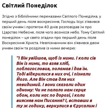
Світлий Понеділок
Згідно з біблійними переказами Світлого Понеділка, у
перший день після воскресіння, Господь Іісус з’явився
своїм учням і протягом 40 днів розповідав їм про
Царство Небесне, після чого вознісся небо. Тому Світлий
понеділок – це свято згадки про перший день після
Воскресіння Христа. Невпізнанним він з’явився двом
учням своїм та розділив із ними вечерю:
“І Він увійшов, щоб із ними. І коли сів
Він із ними, то взяв хліб,
поблагословив, поламав і дав їм.
Тоді відкрилися в них очі, і пізнали
Його. Але Він став для них
невидимий. І вони сказали один
одному: Чи не палало нам серце
обом, коли нас по дорозі, і коли
виясняв нам Писання? І, вставши в
ту ж годину, вернулися в Єрусалим і