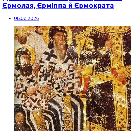
Єрмолая, Єрміппа й Єрмократа
08.08.2026