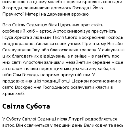
освяченою на цьому молебні, віряни кроплять свої сади
й городи, закликаючи допомогу Господа і Його
Пречистої Матері на дарування врожаю.
Всю Світлу Седмицю біля Царських врат стоїть
особливий хліб – артос. Артос символізує присутність
Іісуса Христа з людьми. Після Свого Воскресіння Господь
неодноразово з’являвся своїм учням. При цьому Він або
Сам куштував їжу, або благословляв трапезу. У очікуванні
цих благодатних відвідувань, а пізніше – в пам’ять про
них святі Апостоли залишали незайнятим середнє місце
за столом і клали перед цим місцем частину хліба, як
ніби Сам Господь незримо присутній там. У
продовження цієї традиції отці Церкви постановили в
свято Воскресіння Господнього освячувати класти в
храмі хліб.
Світла Субота
У Суботу Світлої Седмиці після Літургії родробляється
артос. Він освячується у перший день Великодня та весь