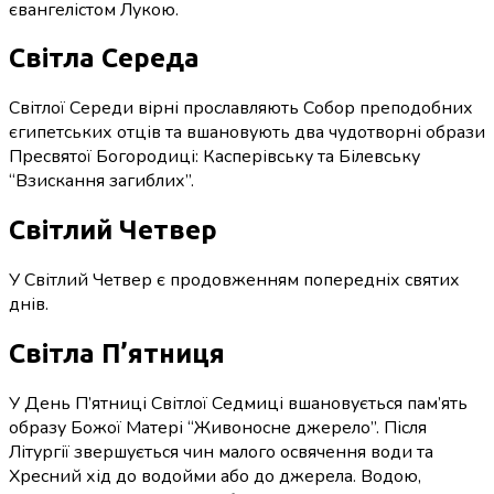
євангелістом Лукою.
Світла Середа
Світлої Середи вірні прославляють Собор преподобних
єгипетських отців та вшановують два чудотворні образи
Пресвятої Богородиці: Касперівську та Білевську
“Взискання загиблих”.
Світлий Четвер
У Світлий Четвер є продовженням попередніх святих
днів.
Світла П’ятниця
У День П’ятниці Світлої Седмиці вшановується пам’ять
образу Божої Матері “Живоносне джерело”. Після
Літургії звершується чин малого освячення води та
Хресний хід до водойми або до джерела. Водою,