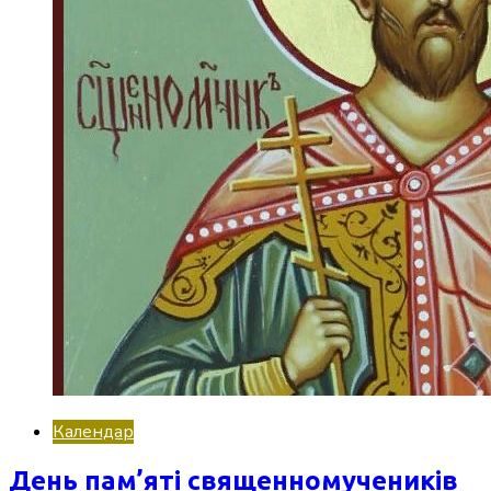
Календар
День пам’яті священномучеників