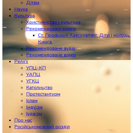
Дітям
Наука
Культура
Християнство і культура
Рекомендовані книги
Ст. Порфирій Кавсокалівіт. Діти і молодь.
Книга.
Рекомендоване аудіо
Рекомендоване відео
Релігії
УПЦ-КП
УАПЦ
УГКЦ
Католицтво
Протестантизм
Іслам
Індуїзм
Іудаїзм
Про нас
Російськомовний розділ