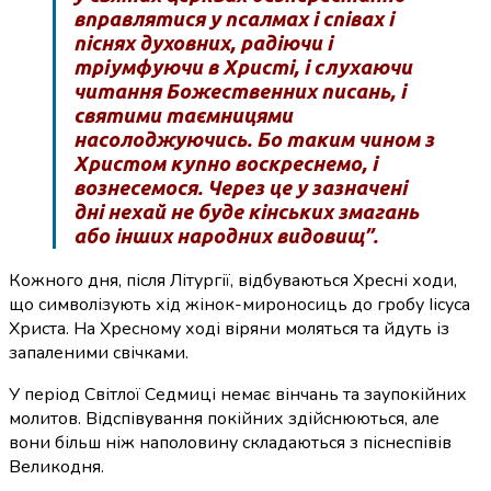
вправлятися у псалмах і співах і
піснях духовних, радіючи і
тріумфуючи в Христі, і слухаючи
читання Божественних писань, і
святими таємницями
насолоджуючись. Бо таким чином з
Христом купно воскреснемо, і
вознесемося. Через це у зазначені
дні нехай не буде кінських змагань
або інших народних видовищ”.
Кожного дня, після Літургії, відбуваються Хресні ходи,
що символізують хід жінок-мироносиць до гробу Іісуса
Христа. На Хресному ході віряни моляться та йдуть із
запаленими свічками.
У період Світлої Седмиці немає вінчань та заупокійних
молитов. Відспівування покійних здійснюються, але
вони більш ніж наполовину складаються з піснеспівів
Великодня.