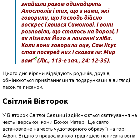
знайшли разом одинадцять
Апостолів і тих, що з ними, які
говорили, що Господь дійсно
воскрес і явився Симонові. І вони
розповіли, що сталось на дорозі, і
як пізнали Його в ламанні хліба.
Коли вони говорили оце, Сам Іісус
став посеред них і сказав їм: Мир
1
вам”
(Лк., 113-е зач., 24: 12-35)
.
Цього дня віряни відвідують родичів, друзів,
обмінюються привітаннями та подарунками в вигляді
пасок та писанок.
Світлий Вівторок
У Вівторок Світлої Седмиці здійснюється святкування на
честь Іверської ікони Божої Матері. Це свято
встановлене на честь чудотворного образу її на горі
Афон. Згідно з православною традицією написана вона