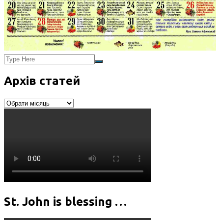
Архів статей
Архів
статей
St. John is blessing …