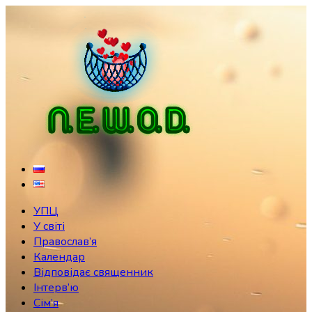
Skip
to
content
УПЦ
У світі
Православ’я
Календар
Відповідає священник
Інтерв’ю
Сім’я