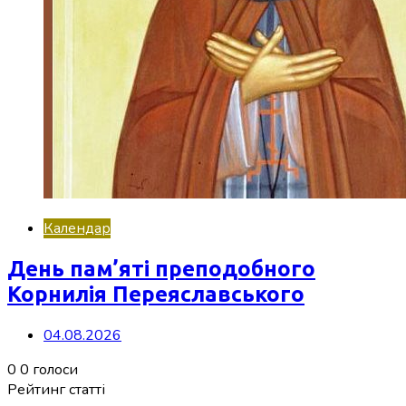
Календар
День пам’яті преподобного
Корнилія Переяславського
04.08.2026
0
0
голоси
Рейтинг статті