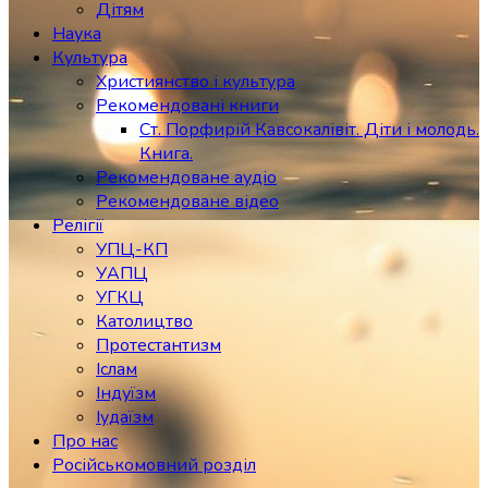
Дітям
Наука
Культура
Християнство і культура
Рекомендовані книги
Ст. Порфирій Кавсокалівіт. Діти і молодь.
Книга.
Рекомендоване аудіо
Рекомендоване відео
Релігії
УПЦ-КП
УАПЦ
УГКЦ
Католицтво
Протестантизм
Іслам
Індуїзм
Іудаїзм
Про нас
Російськомовний розділ