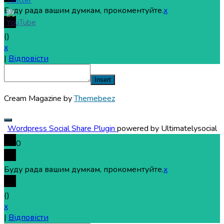
Буду рада вашим думкам, прокоментуйте.
x
(
)
x
|
Відповісти
Insert
Cream Magazine by
Themebeez
Wordpress Social Share Plugin
powered by Ultimatelysocial
0
Буду рада вашим думкам, прокоментуйте.
x
(
)
x
|
Відповісти