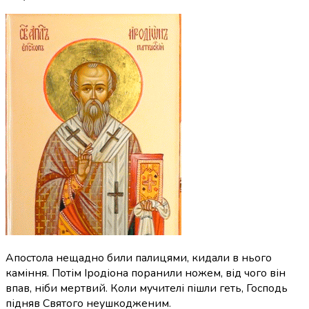
Апостола нещадно били палицями, кидали в нього
каміння. Потім Іродіона поранили ножем, від чого він
впав, ніби мертвий. Коли мучителі пішли геть, Господь
підняв Святого неушкодженим.