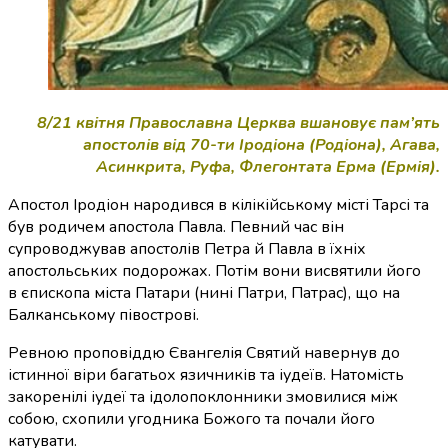
8/21 квітня Православна Церква вшановує пам’ять
апостолів від 70-ти Іродіона (Родіона), Агава,
Асинкрита, Руфа, Флегонтата Ерма (Ермія).
Апостол Іродіон народився в кілікійському місті Тарсі та
був родичем апостола Павла. Певний час він
супроводжував апостолів Петра й Павла в їхніх
апостольських подорожах. Потім вони висвятили його
в єпископа міста Патари (нині Патри, Патрас), що на
Балканському півострові.
Ревною проповіддю Євангелія Святий навернув до
істинної віри багатьох язичників та іудеїв. Натомість
закоренілі іудеї та ідолопоклонники змовилися між
собою, схопили угодника Божого та почали його
катувати.