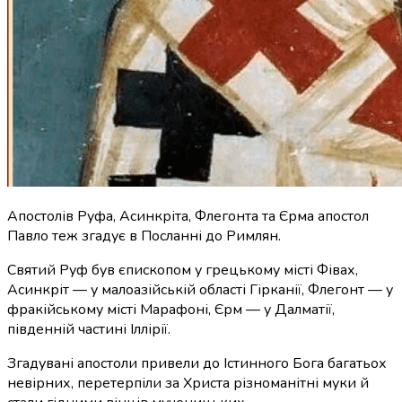
Апостолів Руфа, Асинкріта, Флегонта та Єрма апостол
Павло теж згадує в Посланні до Римлян.
Святий Руф був єпископом у грецькому місті Фівах,
Асинкріт — у малоазійській області Гірканії, Флегонт — у
фракійському місті Марафоні, Єрм — у Далматії,
південній частині Іллірії.
Згадувані апостоли привели до Істинного Бога багатьох
невірних, перетерпіли за Христа різноманітні муки й