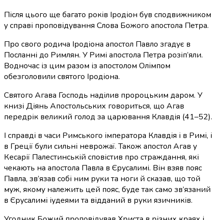
Після цього ще багато років Іродіон був сподвижником
у справі проповідування Слова Божого апостола Петра.
Про свого родича Іродіона апостол Павло згадує в
Посланні до Римлян. У Римі апостола Петра розіп’яли.
Водночас із цим разом із апостолом Олімпом
обезголовили святого Іродіона.
Святого Агава Господь наділив пророцьким даром. У
книзі Діянь Апостольських говориться, що Агав
передрік великий голод за царювання Клавдія (41–52).
І справді в часи Римського імператора Клавдія і в Римі, і
в Греції були сильні неврожаї. Також апостол Агав у
Кесарії Палестинській сповістив про страждання, які
чекають на апостола Павла в Єрусалимі. Він взяв пояс
Павла, зв’язав собі ним руки та ноги й сказав, що той
муж, якому належить цей пояс, буде так само зв’язаний
в Єрусалимі іудеями та відданий в руки язичників.
Угодник Божий проповідував Христа в різних краях і