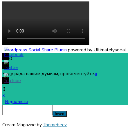
Wordpress Social Share Plugin
powered by Ultimatelysocial
0
Буду рада вашим думкам, прокоментуйте.
x
(
)
x
|
Відповісти
Insert
Cream Magazine by
Themebeez