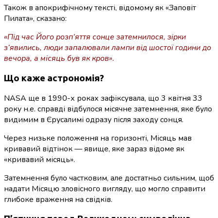
Також в апокрифічному тексті, відомому як «Заповіт
Пилата», сказано:
«Під час Його розп’яття сонце затемнилося, зірки
з’явились, люди запалювали лампи від шостої години до
вечора, а місяць був як кров».
Що каже астрономія?
NASA ще в 1990-х роках зафіксувала, що 3 квітня 33
року н.е. справді відбулося місячне затемнення, яке було
видимим в Єрусалимі одразу після заходу сонця.
Через низьке положення на горизонті, Місяць мав
кривавий відтінок — явище, яке зараз відоме як
«кривавий місяць».
Затемнення було частковим, але достатньо сильним, щоб
надати Місяцю зловісного вигляду, що могло справити
глибоке враження на свідків.