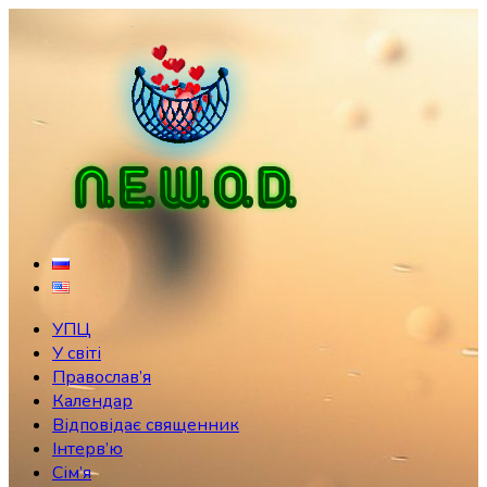
Skip
to
content
УПЦ
У світі
Православ’я
Календар
Відповідає священник
Інтерв’ю
Сім’я