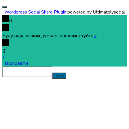
Wordpress Social Share Plugin
powered by Ultimatelysocial
0
Буду рада вашим думкам, прокоментуйте.
x
(
)
x
|
Відповісти
Insert