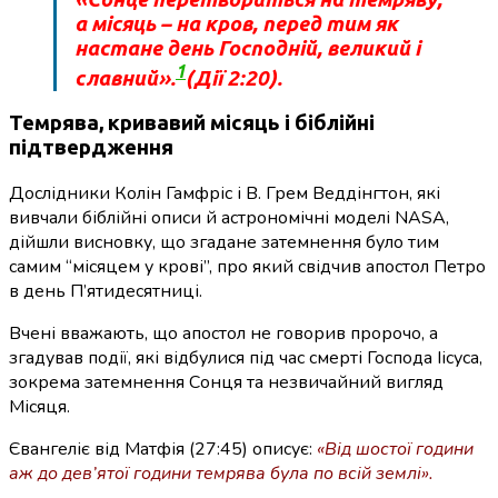
а місяць – на кров, перед тим як
настане день Господній, великий і
1
славний».
(Дії 2:20).
Темрява, кривавий місяць і біблійні
підтвердження
Дослідники Колін Гамфріс і В. Грем Веддінгтон, які
вивчали біблійні описи й астрономічні моделі NASA,
дійшли висновку, що згадане затемнення було тим
самим “місяцем у крові”, про який свідчив апостол Петро
в день П’ятидесятниці.
Вчені вважають, що апостол не говорив пророчо, а
згадував події, які відбулися під час смерті Господа Іісуса,
зокрема затемнення Сонця та незвичайний вигляд
Місяця.
Євангеліє від Матфія (27:45) описує:
«Від шостої години
аж до дев’ятої години темрява була по всій землі».