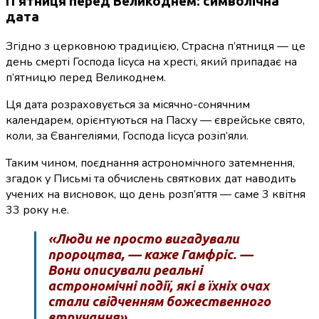
П’ятниця перед Великоднем: символічна
дата
Згідно з церковною традицією, Страсна п’ятниця — це
день смерті Господа Іісуса на хресті, який припадає на
п’ятницю перед Великоднем.
Ця дата розраховується за місячно-сонячним
календарем, орієнтуються на Пасху — єврейське свято,
коли, за Євангеліями, Господа Іісуса розіп’яли.
Таким чином, поєднання астрономічного затемнення,
згадок у Письмі та обчислень святкових дат наводить
учених на висновок, що день розп’яття — саме 3 квітня
33 року н.е.
«Люди не просто вигадували
пророцтва, — каже Гамфріс. —
Вони описували реальні
астрономічні події, які в їхніх очах
стали свідченням божественного
втручання».