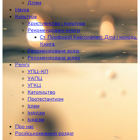
Дітям
Наука
Культура
Християнство і культура
Рекомендовані книги
Ст. Порфирій Кавсокалівіт. Діти і молодь.
Книга.
Рекомендоване аудіо
Рекомендоване відео
Релігії
УПЦ-КП
УАПЦ
УГКЦ
Католицтво
Протестантизм
Іслам
Індуїзм
Іудаїзм
Про нас
Російськомовний розділ