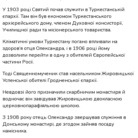
У 1903 році Святий почав служити в Туркестанській
єпархії. Там він був економом Туркестанського
архієрейського дому, членом Духовної консисторії,
Училищної ради та місіонерського товариства.
Кліматичні умови Туркестану погано впливали на
здоров’я отця Олександра, і в 1906 році йому
дозволили перейти в одну з обителей Європейської
частини Росії.
Тоді Священномученик став насельником Жировицької
Успенської обителі Гродненської єпархії.
Невдовзі його призначили скарбничим монастиря й
водночас він завідував Жировицькою двокласною
церковнопарафіяльною школою.
З 1908 року отець Олександр звершував служіння в
Донському монастирі, де згодом зайняв посаду
намісника.