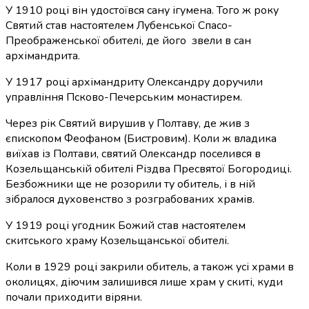
У 1910 році він удостоївся сану ігумена. Того ж року
Святий став настоятелем Лубенської Спасо-
Преображенської обителі, де його звели в сан
архімандрита.
У 1917 році архімандриту Олександру доручили
управління Псково-Печерським монастирем.
Через рік Святий вирушив у Полтаву, де жив з
єпископом Феофаном (Бистровим). Коли ж владика
виїхав із Полтави, святий Олександр поселився в
Козельщанській обителі Різдва Пресвятої Богородиці.
Безбожники ще не розорили ту обитель, і в ній
зібралося духовенство з розграбованих храмів.
У 1919 році угодник Божий став настоятелем
скитського храму Козельщанської обителі.
Коли в 1929 році закрили обитель, а також усі храми в
околицях, діючим залишився лише храм у скиті, куди
почали приходити віряни.