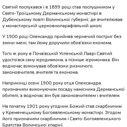
Святий послухався і в 1899 році став послушником у
Свято-Троїцькому Дерманському монастирі в
Дубенському повіті Волинської губернії, де вчителював
у монастирській церковнопарафіяльній школі.
У 1900 році Олександр прийняв чернечий постриг без
зміни імені, там йому доручили обов’язки економа.
Того ж року в Почаївській Успенській Лаврі Святий
удостоївся сану ієродиякона, а пізніше ієромонаха. Він
водночас виконував обов’язки ризничого,
законовчителя, вчителя та економа.
Наприкінці осені 1900 року отця Олександра
призначили виконуючим посаду намісника Дерманської
обителі, а водночас він був законовчителем і вчителем.
На початку 1901 року угодник Божий став скарбничим
у Кременецькому Богоявленському монастирі. Згодом
його призначили скарбничим і Свято-Богоявленського
Братства Волинської єпархії.