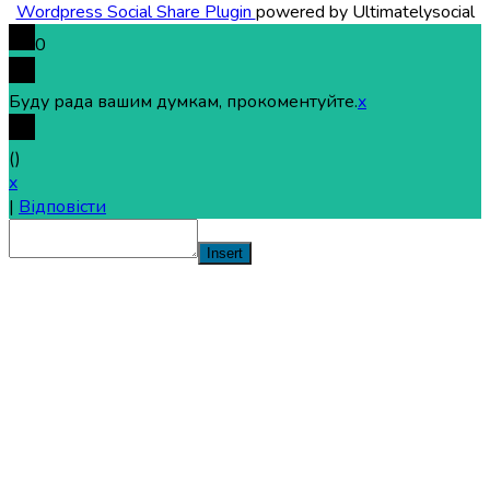
Wordpress Social Share Plugin
powered by Ultimatelysocial
0
Буду рада вашим думкам, прокоментуйте.
x
(
)
x
|
Відповісти
Insert