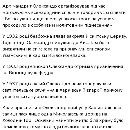
Архімандрит Олександр організовував під час
Богослужінь всенародний спів. Він говорив усім співати,
і Богослужіння, що звершувалося строго за уставом,
проходило з особливим молитовним піднесенням.
У 1932 році безбожна влада закрила й скитську церкву.
Тоді отець Олександр вирушив до Киє. Там його
висвятили на єпископа та призначили єпископом
Уманським, вікарієм Київської єпархії.
У 1933 році єпископ Олександр отримав призначення
на Вінницьку кафедру.
У 1937 році святий Олександр почав звершувати
святительське служіння в Харківській єпархії, причому
удостоївся сану архієпископа.
Коли архієпископ Олександр прибув у Харків, діючою
залишилася лише одна Миколаївська церква на
Холодній Горі. Оскільки найняти житло біля храму було
неможливо, тому що люди боялися здавати житло