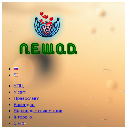
Skip
to
content
УПЦ
У світі
Православ’я
Календар
Відповідає священник
Інтерв’ю
Сім’я