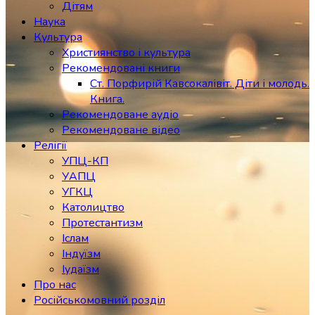
Дітям
Наука
Культура
Християнство і культура
Рекомендовані книги
Ст. Порфирій Кавсокалівіт. Діти і молодь.
Книга.
Рекомендоване аудіо
Рекомендоване відео
Релігії
УПЦ-КП
УАПЦ
УГКЦ
Католицтво
Протестантизм
Іслам
Індуїзм
Іудаїзм
Про нас
Російськомовний розділ