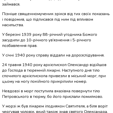
займався.
Пізніше священномученик зрікся від тих своїх показань
і повідомив, що підписався під ним під впливом
насильства.
У березні 1939 року 88-річний угодника Божого
засудили до 10-річного ув’язнення і 5-річного
позбавлення прав.
У січні 1940 року справу віддали на дорозслідування.
24 травня 1940 року архієпископ Олександр відійшов
до Господа в тюремній лікарні. Наступного дня тіло
спочилого архієпископа привезли в міський морг, при
цьому на ногу покійного прикріпили номер.
Невдовзі в морг поступила вказівка повернути тіло
Петровського в тюрму, бо його прислали помилково.
У морзі ж був лікарем іподиякон Святителя, а біля воріт
чергував чоловік, який також знав святого Олександра.