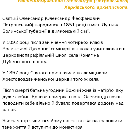
священномученика Олександра (Петровського)
Харківського, архієпископа.
Святий Олександр (Олександр Феофанович
Петровський) народився в 1851 році в місті Луцьку
Волинської губернії в дияконській сім’ї.
У 1892 році після закінчення чотирьох класів
Волинської Духовної семінарії він почав учителювати в
церковнопарафіяльній школі села Конягіна
Дубенського повіту.
У 1897 році Святого призначили псаломщиком
Хрестовоздвиженської церкви того ж села.
Після смерті батька угодник Божий жив із матір’ю, яку
дуже любив. Коли ж померла і вона, Олександр почав
поводити себе вільно й бувало повертався додому над
ранок.
Якось матір з’явилася йому вві сні та сказала залишити
таке життя й вступити до монастиря.