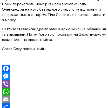
Вони перечепили номер із ноги архієпископа
Олександра на ногу безрідного старого та відправили
тіло останнього в тюрму. Тіло Святителя вдалося вивезти
з моргу.
Святителя Олександра вбрали в архієрейське облачення
та відспівали. Потім його тіло поховали на Залютінському
кладовищі на околиці міста.
Слава Богу вовіки. Амінь.
Facebook
Messenger
Viber
WhatsApp
Email