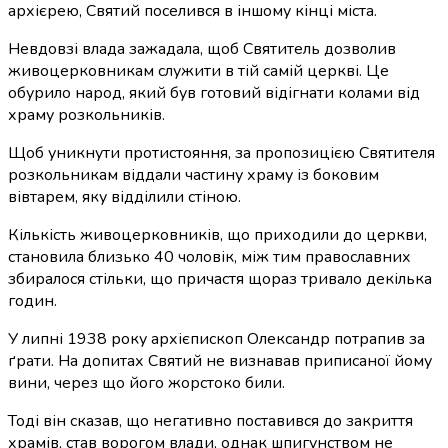
архієрею, Святий поселився в іншому кінці міста.
Невдовзі влада зажадала, щоб Святитель дозволив
живоцерковникам служити в тій самій церкві. Це
обурило народ, який був готовий відігнати колами від
храму розкольників.
Щоб уникнути протистояння, за пропозицією Святителя
розкольникам віддали частину храму із боковим
вівтарем, яку відділили стіною.
Кількість живоцерковників, що приходили до церкви,
становила близько 40 чоловік, між тим православних
збиралося стільки, що причастя щораз тривало декілька
годин.
У липні 1938 року архієпископ Олександр потрапив за
ґрати. На допитах Святий не визнавав приписаної йому
вини, через що його жорстоко били.
Тоді він сказав, що негативно поставився до закриття
храмів, став ворогом влади, однак шпигунством не