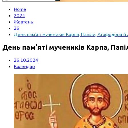
Home
2024
Жовтень
26
День пам’яті мучеників Карпа, Папіли, Агафодора й
День пам’яті мучеників Карпа, Пап
26.10.2024
Календар