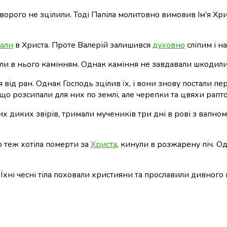
ворого не зцілили. Тоді Папіла молитовно вимовив Ім’я Хри
вали
в Христа. Проте Валерій залишився
духовно
сліпим і н
и в нього камінням. Однак каміння не завдавали шкодили М
 від ран. Однак Господь зцілив їх, і вони знову постали 
 що розсипали для них по землі, але черепки та цвяхи рапт
их диких звірів, тримали мучеників три дні в рові з вапном
о теж хотіла померти за
Христа
, кинули в розжарену піч. О
. Їхні чесні тіла поховали християни та прославили дивного 