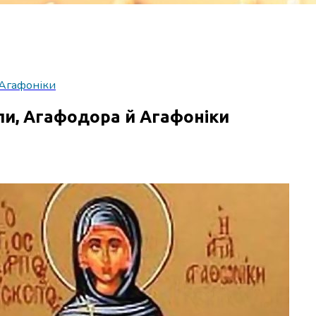
 Агафоніки
іли, Агафодора й Агафоніки