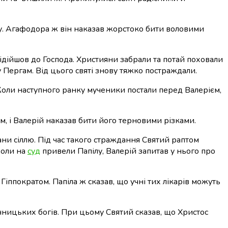
арту. Агафодора ж він наказав жорстоко бити воловими
відійшов до Господа. Християни забрали та потай поховали
у Пергам. Від цього святі знову тяжко постраждали.
и. Коли наступного ранку мученики постали перед Валерієм,
, і Валерій наказав бити його терновими різками.
ани сіллю. Під час такого страждання Святий раптом
Коли на
суд
привели Папілу, Валерій запитав у нього про
Гіппократом. Папіла ж сказав, що учні тих лікарів можуть
ичницьких богів. При цьому Святий сказав, що Христос