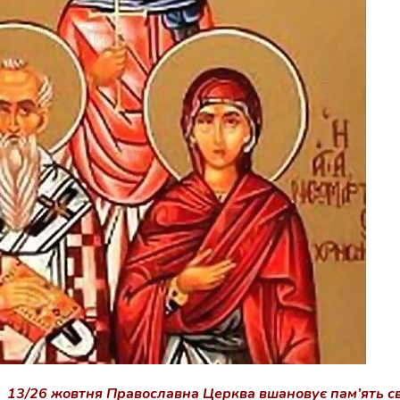
13/26 жовтня Православна Церква вшановує пам’ять св