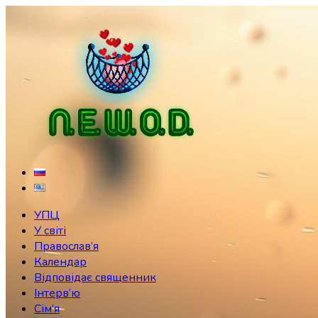
Skip
to
content
УПЦ
У світі
Православ’я
Календар
Відповідає священник
Інтерв’ю
Сім’я