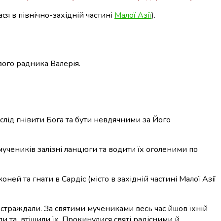
я в північно-західній частині
Малої Азії
).
свого радника Валерія.
слід гнівити Бога та бути невдячними за Його
 мучеників залізні ланцюги та водити їх оголеними по
ней та гнати в Сардіс (місто в західній частині Малої Азії
 постраждали. За святими мучениками весь час йшов їхній
ли та втішили їх. Прокинулися святі радісними й