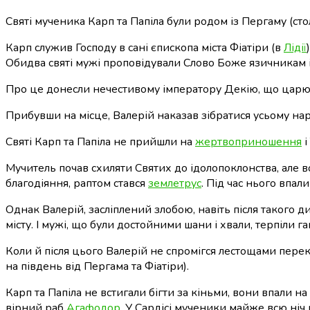
Святі мученика Карп та Папіла були родом із Пергаму (с
Карп служив Господу в сані єпископа міста Фіатіри (в
Лідії
Обидва святі мужі проповідували Слово Боже язичникам і
Про це донесли нечестивому імператору Декію, що царю
Прибувши на місце, Валерій наказав зібратися усьому н
Святі Карп та Папіла не прийшли на
жертвоприношення
і
Мучитель почав схиляти Святих до ідолопоклонства, але в
благодіяння, раптом стався
землетрус
. Під час нього впал
Однак Валерій, засліплений злобою, навіть після такого д
місту. І мужі, що були достойними шани і хвали, терпіли га
Коли й після цього Валерій не спромігся лестощами перекон
на південь від Пергама та Фіатіри).
Карп та Папіла не встигали бігти за кіньми, вони впали на
вірний раб
Агафодор
. У Сардісі мученики майже всю ніч 