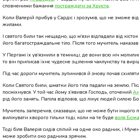
сповненими бажання
постраждати за Христа
.
Коли Валерій прибув у Сардіс і зрозумів, що не зможе від
жилами.
І святого били так нещадно, що м’язи відпадали від кісто
його багатостраждальне тіло. Після того мучитель наказа
У Пергамі їх ув’язнили в темниці, де вони всю ніч молили
то він приписав їхнє чудесне зцілення чаклунству та вирі
Під час дороги мучитель зупинився й знову почав схилят
Коли Святого били, шматки його тіла падали на землю. Піс
посміхнувся. У той час йому з’явився Господь, оточений
Ан
рід його занять. Папіла відповів, що лікує людей силою Б
Мучитель заперечив, сказавши, що не може бути іншого пр
вилікувати хворого тільки тоді, коли на те буде
воля Бож
Тоді біля Валерія сидів сліпий на одне око радник, і Му
може зробити око радника зрячим.