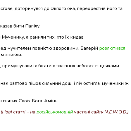
стове, доторкнувся до сліпого ока, перехрестив його та
аказав бити Папілу.
ученику, а ранили тих, хто їх кидав.
перед мучителем повністю здоровими. Валерій
розлютився
ом зникли.
, примушували їх бігати в залізних чоботах із цвяхами
днак раптово пішов сильний дощ, і піч остигла; мученики ж
в святих Своїх Бога. Амінь.
(Нові статті – на
російськомовній
частині сайту N.E.W.O.D.)