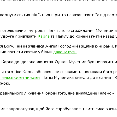
вернути святих від їхньої віри, то наказав взяти їх під в
к і оголювалися нутрощі. Під час того страждання Мученик 
в удруге прив’язати
Карпа
та Папілу до коней і гнати назад 
ся Богу. Там їм з’явився Ангел Господній і зцілив їхні ран
шив погнати святих у більш
далеку путь
.
и Карпа до ідолопоклонства. Однак Мученик був непохитним
ля того тіло Карпа обпалювали свічками та посипали його р
гельськими чинами
. Потім Мученика кинули до в’язниці. 
ожою.
авильного лікування, окрім того, яке викладене Галеном і 
а
.
ченик запропонував, щоб його спробували зцілити силою яз