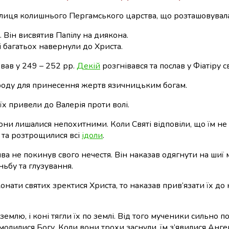
толиця колишнього Пергамського царства,
що розташовувалас
). Він висвятив Папілу на диякона.
 багатьох навернули до Христа.
вав у 249 – 252 рр.
Декій
розгнівався та послав у Фіатіру 
ароду для принесення жертв язичницьким богам.
 їх привели до Валерія проти волі.
они лишалися непохитними. Коли Святі відповіли, що їм не 
и та розтрощилися всі
ідоли
.
ива не покинув свого нечестя. Він наказав одягнути на шиї
ньбу та глузування.
ати святих зректися Христа, то наказав прив’язати їх до ко
 землю, і коні тягли їх по землі. Від того мученики сильно
молилися Богу. Коли вони трохи заснули, їм з’явилися Анге