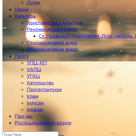
Дітям
Наука
Культура
Християнство і культура
Рекомендовані книги
Ст. Порфирій Кавсокалівіт. Діти і молодь. 
Рекомендоване аудіо
Рекомендоване відео
Релігії
УПЦ-КП
УАПЦ
УГКЦ
Католицтво
Протестантизм
Іслам
Індуїзм
Іудаїзм
Про нас
Російськомовний розділ