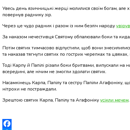
Увесь день язичницькі жерці молилися своїм богам, але х
повернув раднику зір.
Через це чудо радник і разом із ним безліч народу
увіру
За наказом нечестивця Святому обпалювали боки та кидал
Потім святих тимчасово відпустили, щоб вони знесилилися
та наказав тягнути святих по гострих черепках та цвяхах,
Тоді Карпу й Папілі різали боки бритвами, випускали на н
всередині, але нічим не змогли здолати святих.
Насамкінець Карпа, Папілу та сестру Папіли Агафоніку, щ
нітрохи не постраждали.
Зрештою святих Карпа, Папілу та Агафоніку
усікли мечем